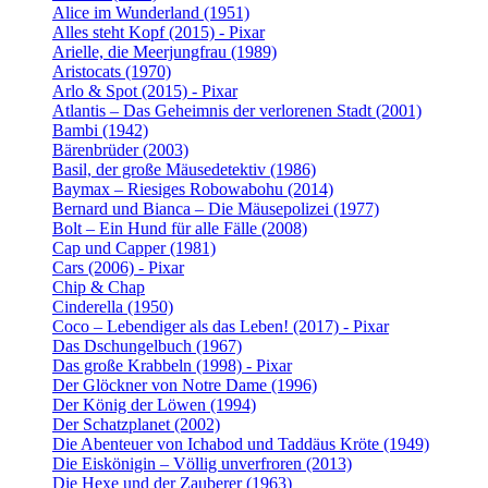
Alice im Wunderland (1951)
Alles steht Kopf (2015) - Pixar
Arielle, die Meerjungfrau (1989)
Aristocats (1970)
Arlo & Spot (2015) - Pixar
Atlantis – Das Geheimnis der verlorenen Stadt (2001)
Bambi (1942)
Bärenbrüder (2003)
Basil, der große Mäusedetektiv (1986)
Baymax – Riesiges Robowabohu (2014)
Bernard und Bianca – Die Mäusepolizei (1977)
Bolt – Ein Hund für alle Fälle (2008)
Cap und Capper (1981)
Cars (2006) - Pixar
Chip & Chap
Cinderella (1950)
Coco – Lebendiger als das Leben! (2017) - Pixar
Das Dschungelbuch (1967)
Das große Krabbeln (1998) - Pixar
Der Glöckner von Notre Dame (1996)
Der König der Löwen (1994)
Der Schatzplanet (2002)
Die Abenteuer von Ichabod und Taddäus Kröte (1949)
Die Eiskönigin – Völlig unverfroren (2013)
Die Hexe und der Zauberer (1963)