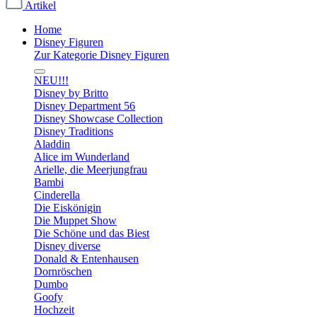
Artikel
Home
Disney Figuren
Zur Kategorie Disney Figuren
NEU!!!
Disney by Britto
Disney Department 56
Disney Showcase Collection
Disney Traditions
Aladdin
Alice im Wunderland
Arielle, die Meerjungfrau
Bambi
Cinderella
Die Eiskönigin
Die Muppet Show
Die Schöne und das Biest
Disney diverse
Donald & Entenhausen
Dornröschen
Dumbo
Goofy
Hochzeit