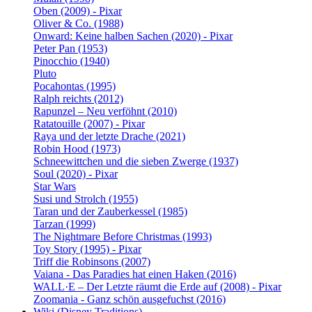
Oben (2009) - Pixar
Oliver & Co. (1988)
Onward: Keine halben Sachen (2020) - Pixar
Peter Pan (1953)
Pinocchio (1940)
Pluto
Pocahontas (1995)
Ralph reichts (2012)
Rapunzel – Neu verföhnt (2010)
Ratatouille (2007) - Pixar
Raya und der letzte Drache (2021)
Robin Hood (1973)
Schneewittchen und die sieben Zwerge (1937)
Soul (2020) - Pixar
Star Wars
Susi und Strolch (1955)
Taran und der Zauberkessel (1985)
Tarzan (1999)
The Nightmare Before Christmas (1993)
Toy Story (1995) - Pixar
Triff die Robinsons (2007)
Vaiana - Das Paradies hat einen Haken (2016)
WALL·E – Der Letzte räumt die Erde auf (2008) - Pixar
Zoomania - Ganz schön ausgefuchst (2016)
Wiki (Disney Traditions)