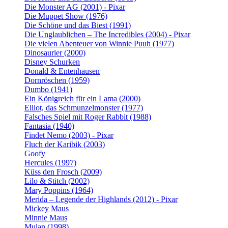
Die Monster AG (2001) - Pixar
Die Muppet Show (1976)
Die Schöne und das Biest (1991)
Die Unglaublichen – The Incredibles (2004) - Pixar
Die vielen Abenteuer von Winnie Puuh (1977)
Dinosaurier (2000)
Disney Schurken
Donald & Entenhausen
Dornröschen (1959)
Dumbo (1941)
Ein Königreich für ein Lama (2000)
Elliot, das Schmunzelmonster (1977)
Falsches Spiel mit Roger Rabbit (1988)
Fantasia (1940)
Findet Nemo (2003) - Pixar
Fluch der Karibik (2003)
Goofy
Hercules (1997)
Küss den Frosch (2009)
Lilo & Stitch (2002)
Mary Poppins (1964)
Merida – Legende der Highlands (2012) - Pixar
Mickey Maus
Minnie Maus
Mulan (1998)