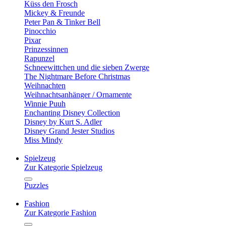
Küss den Frosch
Mickey & Freunde
Peter Pan & Tinker Bell
Pinocchio
Pixar
Prinzessinnen
Rapunzel
Schneewittchen und die sieben Zwerge
The Nightmare Before Christmas
Weihnachten
Weihnachtsanhänger / Ornamente
Winnie Puuh
Enchanting Disney Collection
Disney by Kurt S. Adler
Disney Grand Jester Studios
Miss Mindy
Spielzeug
Zur Kategorie Spielzeug
Puzzles
Fashion
Zur Kategorie Fashion