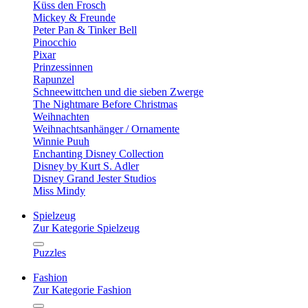
Küss den Frosch
Mickey & Freunde
Peter Pan & Tinker Bell
Pinocchio
Pixar
Prinzessinnen
Rapunzel
Schneewittchen und die sieben Zwerge
The Nightmare Before Christmas
Weihnachten
Weihnachtsanhänger / Ornamente
Winnie Puuh
Enchanting Disney Collection
Disney by Kurt S. Adler
Disney Grand Jester Studios
Miss Mindy
Spielzeug
Zur Kategorie Spielzeug
Puzzles
Fashion
Zur Kategorie Fashion