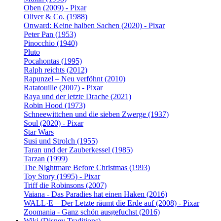
Oben (2009) - Pixar
Oliver & Co. (1988)
Onward: Keine halben Sachen (2020) - Pixar
Peter Pan (1953)
Pinocchio (1940)
Pluto
Pocahontas (1995)
Ralph reichts (2012)
Rapunzel – Neu verföhnt (2010)
Ratatouille (2007) - Pixar
Raya und der letzte Drache (2021)
Robin Hood (1973)
Schneewittchen und die sieben Zwerge (1937)
Soul (2020) - Pixar
Star Wars
Susi und Strolch (1955)
Taran und der Zauberkessel (1985)
Tarzan (1999)
The Nightmare Before Christmas (1993)
Toy Story (1995) - Pixar
Triff die Robinsons (2007)
Vaiana - Das Paradies hat einen Haken (2016)
WALL·E – Der Letzte räumt die Erde auf (2008) - Pixar
Zoomania - Ganz schön ausgefuchst (2016)
Wiki (Disney Traditions)