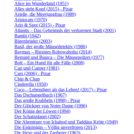
Alice im Wunderland (1951)
Alles steht Kopf (2015) - Pixar
Arielle, die Meerjungfrau (1989)
Aristocats (1970)
Arlo & Spot (2015) - Pixar
Atlantis – Das Geheimnis der verlorenen Stadt (2001)
Bambi (1942)
Bärenbrüder (2003)
Basil, der große Mäusedetektiv (1986)
Baymax – Riesiges Robowabohu (2014)
Bernard und Bianca – Die Mäusepolizei (1977)
Bolt – Ein Hund für alle Fälle (2008)
Cap und Capper (1981)
Cars (2006) - Pixar
Chip & Chap
Cinderella (1950)
Coco – Lebendiger als das Leben! (2017) - Pixar
Das Dschungelbuch (1967)
Das große Krabbeln (1998) - Pixar
Der Glöckner von Notre Dame (1996)
Der König der Löwen (1994)
Der Schatzplanet (2002)
Die Abenteuer von Ichabod und Taddäus Kröte (1949)
Die Eiskönigin – Völlig unverfroren (2013)
Die Hexe und der Zauberer (1963)