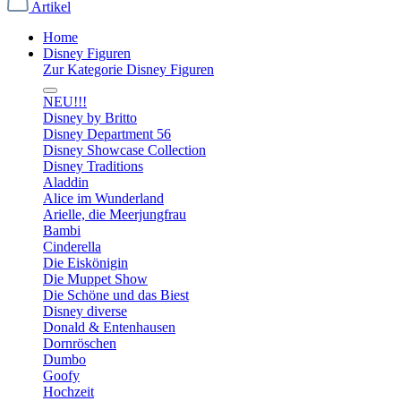
Artikel
Home
Disney Figuren
Zur Kategorie Disney Figuren
NEU!!!
Disney by Britto
Disney Department 56
Disney Showcase Collection
Disney Traditions
Aladdin
Alice im Wunderland
Arielle, die Meerjungfrau
Bambi
Cinderella
Die Eiskönigin
Die Muppet Show
Die Schöne und das Biest
Disney diverse
Donald & Entenhausen
Dornröschen
Dumbo
Goofy
Hochzeit