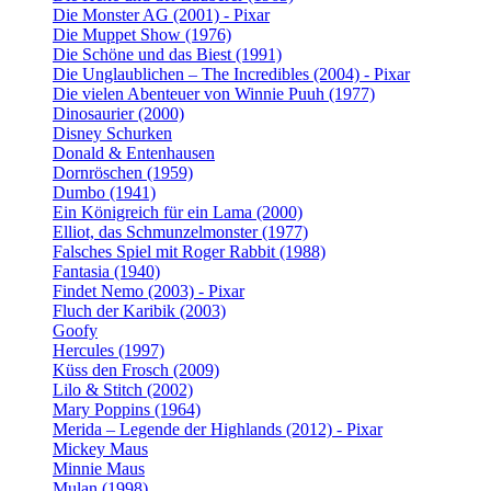
Die Monster AG (2001) - Pixar
Die Muppet Show (1976)
Die Schöne und das Biest (1991)
Die Unglaublichen – The Incredibles (2004) - Pixar
Die vielen Abenteuer von Winnie Puuh (1977)
Dinosaurier (2000)
Disney Schurken
Donald & Entenhausen
Dornröschen (1959)
Dumbo (1941)
Ein Königreich für ein Lama (2000)
Elliot, das Schmunzelmonster (1977)
Falsches Spiel mit Roger Rabbit (1988)
Fantasia (1940)
Findet Nemo (2003) - Pixar
Fluch der Karibik (2003)
Goofy
Hercules (1997)
Küss den Frosch (2009)
Lilo & Stitch (2002)
Mary Poppins (1964)
Merida – Legende der Highlands (2012) - Pixar
Mickey Maus
Minnie Maus
Mulan (1998)