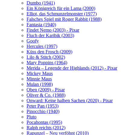
Dumbo (1941)
Ein Königreich für ein Lama (2000)
Elliot, das Schmunzelmonster (1977)
Falsches Spiel mit Roger Rabbit (1988)
Fantasia (1940)
Findet Nemo (2003) - Pixar
Fluch der Karibik (2003)
Goofy
Hercules (1997)
Küss den Frosch (2009)
Lilo & Stitch (2002)
Mary Poppins (1964)
Merida – Legende der Highlands (2012) - Pixar
Mickey Maus
Minnie Maus
Mulan (1998)
Oben (2009) - Pixar
Oliver & Co. (1988)
Onward: Keine halben Sachen (2020) - Pixar
Peter Pan (1953)
Pinocchio (1940)
Pluto
Pocahontas (1995)
Ralph reichts (2012)
Rapunzel – Neu verföhnt (2010)