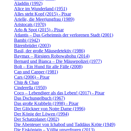
Aladdin (1992)
Alice im Wunderland (1951)
Alles steht Kopf (2015) - Pixar
Arielle, die Meerjungfrau (1989)
Aristocats (1970)
Arlo & Spot (2015) - Pixar
Atlantis – Das Geheimnis der verlorenen Stadt (2001)
Bambi (1942)
Bärenbrüder (2003)
Basil, der große Mäusedetektiv (1986)
Baymax – Riesiges Robowabohu (2014)
Bernard und Bianca – Die Mäusepolizei (1977)
Bolt – Ein Hund für alle Fälle (2008)
Cap und Capper (1981)
Cars (2006) - Pixar
Chip & Chap
Cinderella (1950)
Coco – Lebendiger als das Leben! (2017) - Pixar
Das Dschungelbuch (1967)
Das große Krabbeln (1998) - Pixar
Der Glöckner von Notre Dame (1996)
Der König der Löwen (1994)
Der Schatzplanet (2002)
Die Abenteuer von Ichabod und Taddäus Kröte (1949)
Die Eiskönigin – Völlig unverfroren (2013)