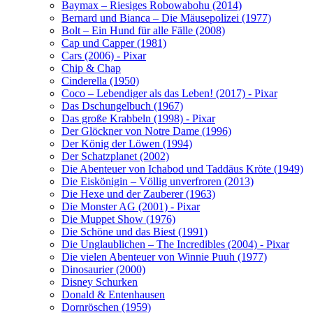
Baymax – Riesiges Robowabohu (2014)
Bernard und Bianca – Die Mäusepolizei (1977)
Bolt – Ein Hund für alle Fälle (2008)
Cap und Capper (1981)
Cars (2006) - Pixar
Chip & Chap
Cinderella (1950)
Coco – Lebendiger als das Leben! (2017) - Pixar
Das Dschungelbuch (1967)
Das große Krabbeln (1998) - Pixar
Der Glöckner von Notre Dame (1996)
Der König der Löwen (1994)
Der Schatzplanet (2002)
Die Abenteuer von Ichabod und Taddäus Kröte (1949)
Die Eiskönigin – Völlig unverfroren (2013)
Die Hexe und der Zauberer (1963)
Die Monster AG (2001) - Pixar
Die Muppet Show (1976)
Die Schöne und das Biest (1991)
Die Unglaublichen – The Incredibles (2004) - Pixar
Die vielen Abenteuer von Winnie Puuh (1977)
Dinosaurier (2000)
Disney Schurken
Donald & Entenhausen
Dornröschen (1959)