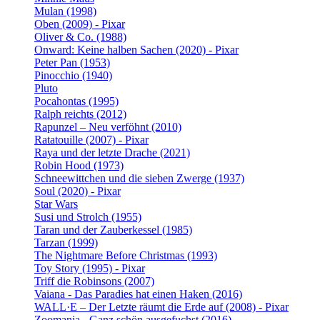
Mulan (1998)
Oben (2009) - Pixar
Oliver & Co. (1988)
Onward: Keine halben Sachen (2020) - Pixar
Peter Pan (1953)
Pinocchio (1940)
Pluto
Pocahontas (1995)
Ralph reichts (2012)
Rapunzel – Neu verföhnt (2010)
Ratatouille (2007) - Pixar
Raya und der letzte Drache (2021)
Robin Hood (1973)
Schneewittchen und die sieben Zwerge (1937)
Soul (2020) - Pixar
Star Wars
Susi und Strolch (1955)
Taran und der Zauberkessel (1985)
Tarzan (1999)
The Nightmare Before Christmas (1993)
Toy Story (1995) - Pixar
Triff die Robinsons (2007)
Vaiana - Das Paradies hat einen Haken (2016)
WALL·E – Der Letzte räumt die Erde auf (2008) - Pixar
Zoomania - Ganz schön ausgefuchst (2016)