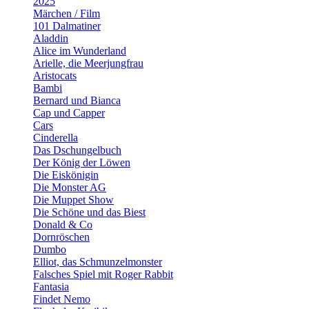
2025
Märchen / Film
101 Dalmatiner
Aladdin
Alice im Wunderland
Arielle, die Meerjungfrau
Aristocats
Bambi
Bernard und Bianca
Cap und Capper
Cars
Cinderella
Das Dschungelbuch
Der König der Löwen
Die Eiskönigin
Die Monster AG
Die Muppet Show
Die Schöne und das Biest
Donald & Co
Dornröschen
Dumbo
Elliot, das Schmunzelmonster
Falsches Spiel mit Roger Rabbit
Fantasia
Findet Nemo