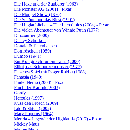
Die Hexe und der Zauberer (1963)
Die Monster AG (2001) - Pixar
Die Muppet Show (1976)
Die Schöne und das Biest (1991)
Die Unglaublichen – The Incredibles (2004) - Pixar
Die vielen Abenteuer von Winnie Puuh (1977)
Dinosaurier (2000)
Disney Schurken
Donald & Entenhausen
Dornröschen (1959)
Dumbo (1941)
Ein Königreich für ein Lama (2000)
Elliot, das Schmunzelmonster (1977)
Falsches Spiel mit Roger Rabbit (1988)
Fantasia (1940)
Findet Nemo (2003) - Pixar
Fluch der Karibik (2003)
Goofy
Hercules (1997)
Küss den Frosch (2009)
Lilo & Stitch (2002)
Mary Poppins (1964)
Merida – Legende der Highlands (2012) - Pixar
Mickey Maus
Minnie Maus