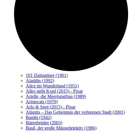
101 Dalmatiner (1961)
Aladdin (1992)
Alice im Wunderland (1951)
Alles steht Kopf (2015) - Pixar
Arielle, die Meerjungfrau (1989)
Aristocats (1970)
Arlo & Spot (2015) - Pixar
Atlantis – Das Geheimnis der verlorenen Stadt (2001)
Bambi (1942)
Bärenbrüder (2003)
Basil, der große Mäusedetektiv (1986)