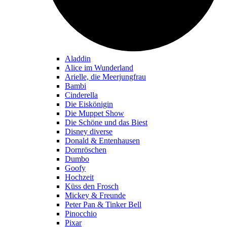
Aladdin
Alice im Wunderland
Arielle, die Meerjungfrau
Bambi
Cinderella
Die Eiskönigin
Die Muppet Show
Die Schöne und das Biest
Disney diverse
Donald & Entenhausen
Dornröschen
Dumbo
Goofy
Hochzeit
Küss den Frosch
Mickey & Freunde
Peter Pan & Tinker Bell
Pinocchio
Pixar