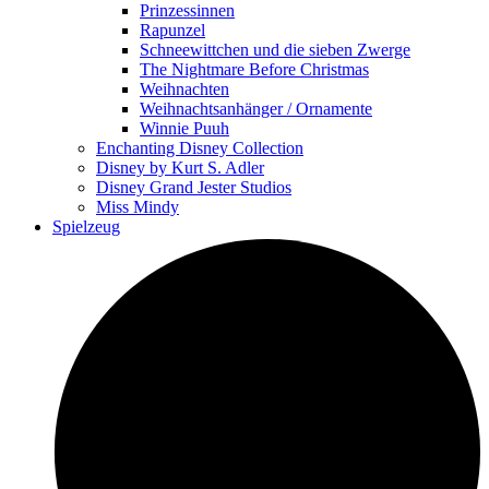
Prinzessinnen
Rapunzel
Schneewittchen und die sieben Zwerge
The Nightmare Before Christmas
Weihnachten
Weihnachtsanhänger / Ornamente
Winnie Puuh
Enchanting Disney Collection
Disney by Kurt S. Adler
Disney Grand Jester Studios
Miss Mindy
Spielzeug