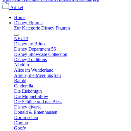
Artikel
Home
Disney Figuren
Zur Kategorie Disney Figuren
NEU!!!
Disney by Britto
Disney Department 56
Disney Showcase Collection
Disney Traditions
Aladdin
Alice im Wunderland
Arielle, die Meerjungfrau
Bambi
Cinderella
Die Eiskönigin
Die Muppet Show
Die Schöne und das Biest
Disney diverse
Donald & Entenhausen
Dornröschen
Dumbo
Goofy