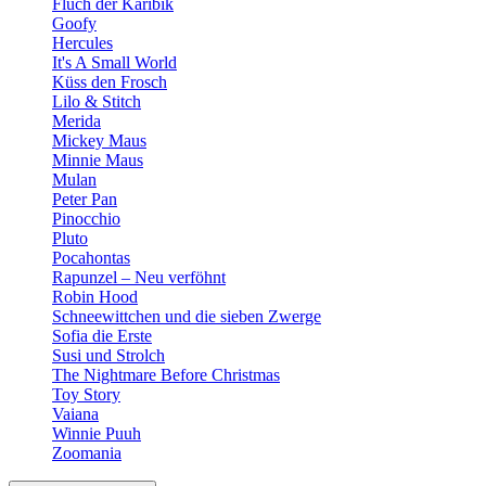
Fluch der Karibik
Goofy
Hercules
It's A Small World
Küss den Frosch
Lilo & Stitch
Merida
Mickey Maus
Minnie Maus
Mulan
Peter Pan
Pinocchio
Pluto
Pocahontas
Rapunzel – Neu verföhnt
Robin Hood
Schneewittchen und die sieben Zwerge
Sofia die Erste
Susi und Strolch
The Nightmare Before Christmas
Toy Story
Vaiana
Winnie Puuh
Zoomania