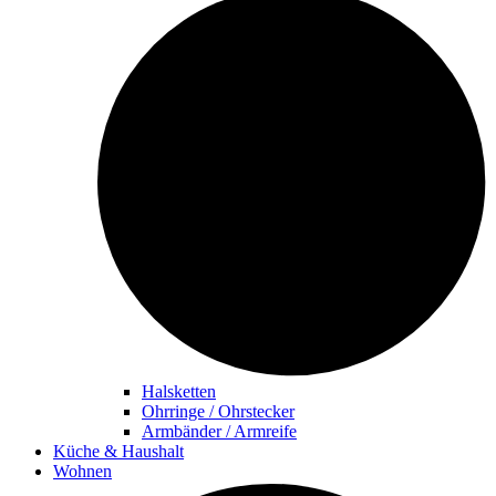
Halsketten
Ohrringe / Ohrstecker
Armbänder / Armreife
Küche & Haushalt
Wohnen