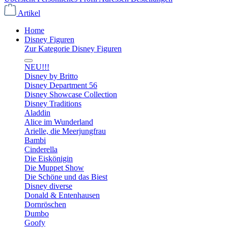
Artikel
Home
Disney Figuren
Zur Kategorie Disney Figuren
NEU!!!
Disney by Britto
Disney Department 56
Disney Showcase Collection
Disney Traditions
Aladdin
Alice im Wunderland
Arielle, die Meerjungfrau
Bambi
Cinderella
Die Eiskönigin
Die Muppet Show
Die Schöne und das Biest
Disney diverse
Donald & Entenhausen
Dornröschen
Dumbo
Goofy