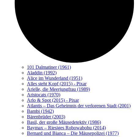
101 Dalmatiner (1961)
Aladdin (1992)
Alice im Wunderland (1951)
Alles steht Kopf (2015) - Pixar
Arielle, die Meerjungfrau (1989)
Aristocats (1970)
Arlo & Spot (2015) - Pixar
Atlantis – Das Geheimnis der verlorenen Stadt (2001)
Bambi (1942)
Bärenbrüder (2003)
Basil, der große Mäusedetektiv (1986)
Baymax – Riesiges Robowabohu (2014)
Bernard und Bianca – Die Mäusepolizei (1977)