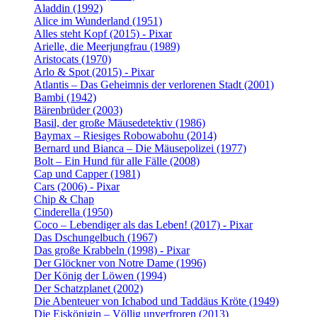
Aladdin (1992)
Alice im Wunderland (1951)
Alles steht Kopf (2015) - Pixar
Arielle, die Meerjungfrau (1989)
Aristocats (1970)
Arlo & Spot (2015) - Pixar
Atlantis – Das Geheimnis der verlorenen Stadt (2001)
Bambi (1942)
Bärenbrüder (2003)
Basil, der große Mäusedetektiv (1986)
Baymax – Riesiges Robowabohu (2014)
Bernard und Bianca – Die Mäusepolizei (1977)
Bolt – Ein Hund für alle Fälle (2008)
Cap und Capper (1981)
Cars (2006) - Pixar
Chip & Chap
Cinderella (1950)
Coco – Lebendiger als das Leben! (2017) - Pixar
Das Dschungelbuch (1967)
Das große Krabbeln (1998) - Pixar
Der Glöckner von Notre Dame (1996)
Der König der Löwen (1994)
Der Schatzplanet (2002)
Die Abenteuer von Ichabod und Taddäus Kröte (1949)
Die Eiskönigin – Völlig unverfroren (2013)