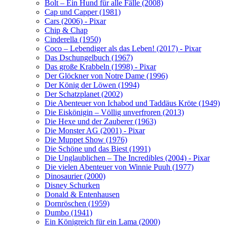
Bolt – Ein Hund für alle Fälle (2008)
Cap und Capper (1981)
Cars (2006) - Pixar
Chip & Chap
Cinderella (1950)
Coco – Lebendiger als das Leben! (2017) - Pixar
Das Dschungelbuch (1967)
Das große Krabbeln (1998) - Pixar
Der Glöckner von Notre Dame (1996)
Der König der Löwen (1994)
Der Schatzplanet (2002)
Die Abenteuer von Ichabod und Taddäus Kröte (1949)
Die Eiskönigin – Völlig unverfroren (2013)
Die Hexe und der Zauberer (1963)
Die Monster AG (2001) - Pixar
Die Muppet Show (1976)
Die Schöne und das Biest (1991)
Die Unglaublichen – The Incredibles (2004) - Pixar
Die vielen Abenteuer von Winnie Puuh (1977)
Dinosaurier (2000)
Disney Schurken
Donald & Entenhausen
Dornröschen (1959)
Dumbo (1941)
Ein Königreich für ein Lama (2000)