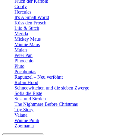
Fluch der Karibik
Goofy
Hercules
It's A Small World
Küss den Frosch
Lilo & Stitch
Merida
Mickey Maus
Minnie Maus
Mulan
Peter Pan
Pinocchio
Pluto
Pocahontas
Rapunzel – Neu verföhnt
Robin Hood
Schneewittchen und die sieben Zwerge
Sofia die Erste
Susi und Strolch
The Nightmare Before Christmas
Toy Story
Vaiana
Winnie Puuh
Zoomania