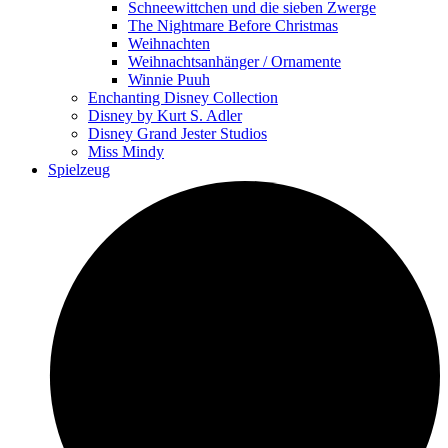
Schneewittchen und die sieben Zwerge
The Nightmare Before Christmas
Weihnachten
Weihnachtsanhänger / Ornamente
Winnie Puuh
Enchanting Disney Collection
Disney by Kurt S. Adler
Disney Grand Jester Studios
Miss Mindy
Spielzeug