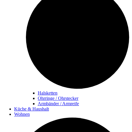
Halsketten
Ohrringe / Ohrstecker
Armbänder / Armreife
Küche & Haushalt
Wohnen