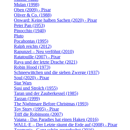
Mulan (1998)
Oben (2009) - Pixar
Oliver & Co. (1988)
Onward: Keine halben Sachen (2020) - Pixar
Peter Pan (1953)
Pinocchio (1940)
Pluto
Pocahontas (1995)
Ralph reichts (2012)
Rapunzel – Neu verföhnt (2010)
Ratatouille (2007) - Pixar
Raya und der letzte Drache (2021)
Robin Hood (1973)
Schneewittchen und die sieben Zwerge (1937)
Soul (2020) - Pixar
Star Wars
Susi und Strolch (1955)
Taran und der Zauberkessel (1985)
Tarzan (1999)
The Nightmare Before Christmas (1993)
Toy Story (1995) - Pixar
Triff die Robinsons (2007)
Vaiana - Das Paradies hat einen Haken (2016)
WALL·E – Der Letzte räumt die Erde auf (2008) - Pixar
Zoomania - Ganz schön ausgefuchst (2016)