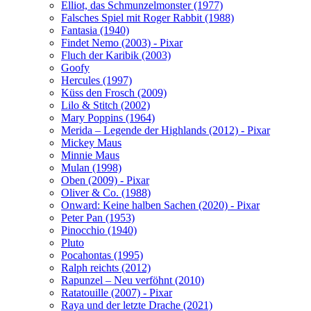
Elliot, das Schmunzelmonster (1977)
Falsches Spiel mit Roger Rabbit (1988)
Fantasia (1940)
Findet Nemo (2003) - Pixar
Fluch der Karibik (2003)
Goofy
Hercules (1997)
Küss den Frosch (2009)
Lilo & Stitch (2002)
Mary Poppins (1964)
Merida – Legende der Highlands (2012) - Pixar
Mickey Maus
Minnie Maus
Mulan (1998)
Oben (2009) - Pixar
Oliver & Co. (1988)
Onward: Keine halben Sachen (2020) - Pixar
Peter Pan (1953)
Pinocchio (1940)
Pluto
Pocahontas (1995)
Ralph reichts (2012)
Rapunzel – Neu verföhnt (2010)
Ratatouille (2007) - Pixar
Raya und der letzte Drache (2021)