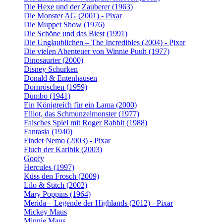
Die Hexe und der Zauberer (1963)
Die Monster AG (2001) - Pixar
Die Muppet Show (1976)
Die Schöne und das Biest (1991)
Die Unglaublichen – The Incredibles (2004) - Pixar
Die vielen Abenteuer von Winnie Puuh (1977)
Dinosaurier (2000)
Disney Schurken
Donald & Entenhausen
Dornröschen (1959)
Dumbo (1941)
Ein Königreich für ein Lama (2000)
Elliot, das Schmunzelmonster (1977)
Falsches Spiel mit Roger Rabbit (1988)
Fantasia (1940)
Findet Nemo (2003) - Pixar
Fluch der Karibik (2003)
Goofy
Hercules (1997)
Küss den Frosch (2009)
Lilo & Stitch (2002)
Mary Poppins (1964)
Merida – Legende der Highlands (2012) - Pixar
Mickey Maus
Minnie Maus