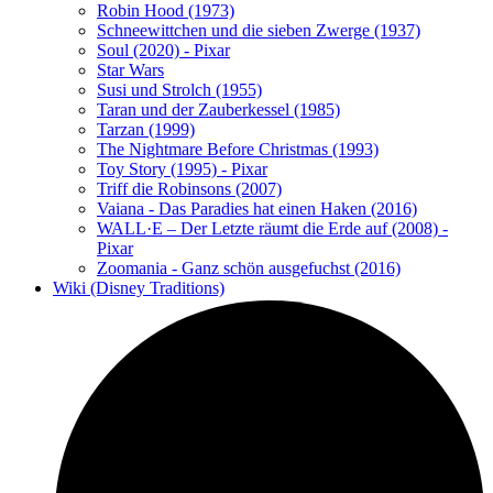
Robin Hood (1973)
Schneewittchen und die sieben Zwerge (1937)
Soul (2020) - Pixar
Star Wars
Susi und Strolch (1955)
Taran und der Zauberkessel (1985)
Tarzan (1999)
The Nightmare Before Christmas (1993)
Toy Story (1995) - Pixar
Triff die Robinsons (2007)
Vaiana - Das Paradies hat einen Haken (2016)
WALL·E – Der Letzte räumt die Erde auf (2008) -
Pixar
Zoomania - Ganz schön ausgefuchst (2016)
Wiki (Disney Traditions)