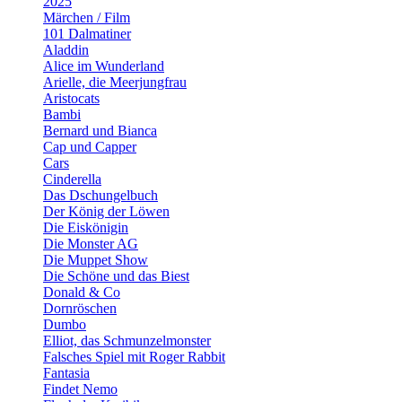
2025
Märchen / Film
101 Dalmatiner
Aladdin
Alice im Wunderland
Arielle, die Meerjungfrau
Aristocats
Bambi
Bernard und Bianca
Cap und Capper
Cars
Cinderella
Das Dschungelbuch
Der König der Löwen
Die Eiskönigin
Die Monster AG
Die Muppet Show
Die Schöne und das Biest
Donald & Co
Dornröschen
Dumbo
Elliot, das Schmunzelmonster
Falsches Spiel mit Roger Rabbit
Fantasia
Findet Nemo