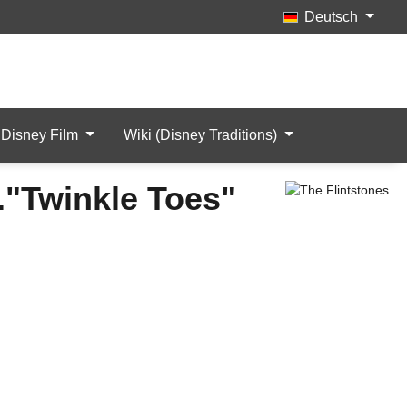
Deutsch
Merkzettel
Mein Konto
Artikel
Disney Film
Wiki (Disney Traditions)
n."Twinkle Toes"