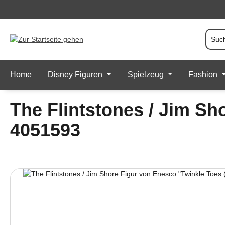
 Hauptinhalt springen
Zur Suche springen
Zur Hauptnavigation springen
Home
Disney Figuren
Spielzeug
Fashion
The Flintstones / Jim Sh
4051593
Bildergalerie überspringen