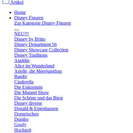
Artikel
Home
Disney Figuren
Zur Kategorie Disney Figuren
NEU!!!
Disney by Britto
Disney Department 56
Disney Showcase Collection
Disney Traditions
Aladdin
Alice im Wunderland
Arielle, die Meerjungfrau
Bambi
Cinderella
Die Eiskönigin
Die Muppet Show
Die Schöne und das Biest
Disney diverse
Donald & Entenhausen
Dornröschen
Dumbo
Goofy
Hochzeit