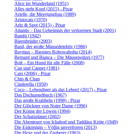
Alice im Wunderland (1951)
Alles steht Kopf (2015) - Pixar
Arielle, die Meerjungfrau (1989)
Aristocats (1970)
Arlo & Spot (2015) - Pixar
Atlantis – Das Geheimnis der verlorenen Stadt (2001)
Bambi (1942)
Bärenbrüder (2003)
Basil, der große Mäusedetektiv (1986)
Baymax – Riesiges Robowabohu (2014)
Bernard und Bianca – Die Mäusepolizei (1977)
Bolt – Ein Hund für alle Fälle (2008)
Cap und Capper (1981)
Cars (2006) - Pixar
Chip & Chap
Cinderella (1950)
Coco – Lebendiger als das Leben! (2017) - Pixar
Das Dschungelbuch (1967)
Das große Krabbeln (1998) - Pixar
Der Glöckner von Notre Dame (1996)
Der König der Löwen (1994)
Der Schatzplanet (2002)
Die Abenteuer von Ichabod und Taddäus Kröte (1949)
Die Eiskönigin – Völlig unverfroren (2013)
Die Hexe und der Zauberer (1963)