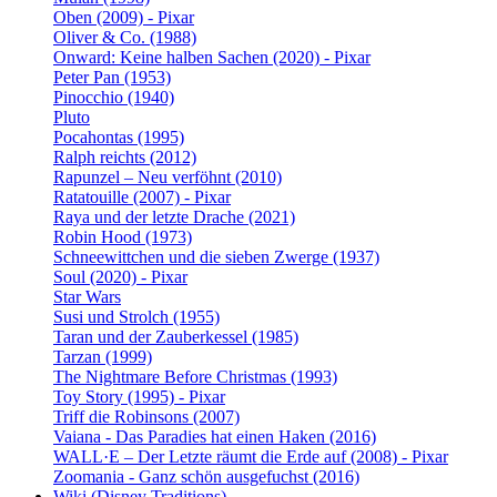
Oben (2009) - Pixar
Oliver & Co. (1988)
Onward: Keine halben Sachen (2020) - Pixar
Peter Pan (1953)
Pinocchio (1940)
Pluto
Pocahontas (1995)
Ralph reichts (2012)
Rapunzel – Neu verföhnt (2010)
Ratatouille (2007) - Pixar
Raya und der letzte Drache (2021)
Robin Hood (1973)
Schneewittchen und die sieben Zwerge (1937)
Soul (2020) - Pixar
Star Wars
Susi und Strolch (1955)
Taran und der Zauberkessel (1985)
Tarzan (1999)
The Nightmare Before Christmas (1993)
Toy Story (1995) - Pixar
Triff die Robinsons (2007)
Vaiana - Das Paradies hat einen Haken (2016)
WALL·E – Der Letzte räumt die Erde auf (2008) - Pixar
Zoomania - Ganz schön ausgefuchst (2016)
Wiki (Disney Traditions)