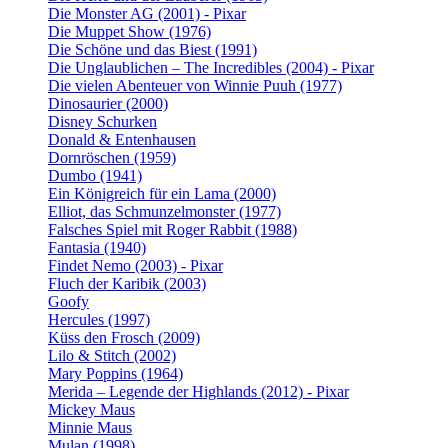
Die Monster AG (2001) - Pixar
Die Muppet Show (1976)
Die Schöne und das Biest (1991)
Die Unglaublichen – The Incredibles (2004) - Pixar
Die vielen Abenteuer von Winnie Puuh (1977)
Dinosaurier (2000)
Disney Schurken
Donald & Entenhausen
Dornröschen (1959)
Dumbo (1941)
Ein Königreich für ein Lama (2000)
Elliot, das Schmunzelmonster (1977)
Falsches Spiel mit Roger Rabbit (1988)
Fantasia (1940)
Findet Nemo (2003) - Pixar
Fluch der Karibik (2003)
Goofy
Hercules (1997)
Küss den Frosch (2009)
Lilo & Stitch (2002)
Mary Poppins (1964)
Merida – Legende der Highlands (2012) - Pixar
Mickey Maus
Minnie Maus
Mulan (1998)