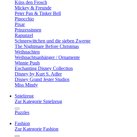
Küss den Frosch
Mickey & Freunde
Peter Pan & Tinker Bell
Pinocchio
Pixar
Prinzessinnen
Rapunzel
Schneewittchen und die sieben Zwerge
The Nightmare Before Christmas
Weihnachten
Weihnachtsanhänger / Ornamente
Winnie Puuh
Enchanting Disney Collection
Disney by Kurt S. Adler
Disney Grand Jester Studios
Miss Mindy
Spielzeug
Zur Kategorie Spielzeug
Puzzles
Fashion
Zur Kategorie Fashion