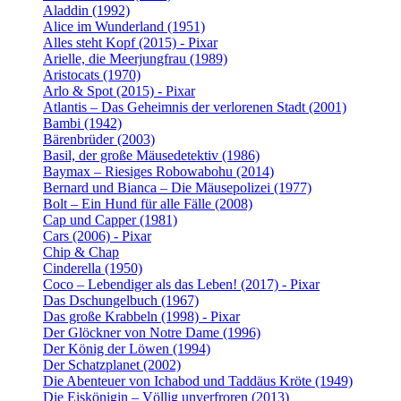
Aladdin (1992)
Alice im Wunderland (1951)
Alles steht Kopf (2015) - Pixar
Arielle, die Meerjungfrau (1989)
Aristocats (1970)
Arlo & Spot (2015) - Pixar
Atlantis – Das Geheimnis der verlorenen Stadt (2001)
Bambi (1942)
Bärenbrüder (2003)
Basil, der große Mäusedetektiv (1986)
Baymax – Riesiges Robowabohu (2014)
Bernard und Bianca – Die Mäusepolizei (1977)
Bolt – Ein Hund für alle Fälle (2008)
Cap und Capper (1981)
Cars (2006) - Pixar
Chip & Chap
Cinderella (1950)
Coco – Lebendiger als das Leben! (2017) - Pixar
Das Dschungelbuch (1967)
Das große Krabbeln (1998) - Pixar
Der Glöckner von Notre Dame (1996)
Der König der Löwen (1994)
Der Schatzplanet (2002)
Die Abenteuer von Ichabod und Taddäus Kröte (1949)
Die Eiskönigin – Völlig unverfroren (2013)