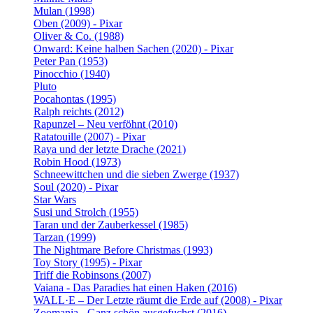
Mulan (1998)
Oben (2009) - Pixar
Oliver & Co. (1988)
Onward: Keine halben Sachen (2020) - Pixar
Peter Pan (1953)
Pinocchio (1940)
Pluto
Pocahontas (1995)
Ralph reichts (2012)
Rapunzel – Neu verföhnt (2010)
Ratatouille (2007) - Pixar
Raya und der letzte Drache (2021)
Robin Hood (1973)
Schneewittchen und die sieben Zwerge (1937)
Soul (2020) - Pixar
Star Wars
Susi und Strolch (1955)
Taran und der Zauberkessel (1985)
Tarzan (1999)
The Nightmare Before Christmas (1993)
Toy Story (1995) - Pixar
Triff die Robinsons (2007)
Vaiana - Das Paradies hat einen Haken (2016)
WALL·E – Der Letzte räumt die Erde auf (2008) - Pixar
Zoomania - Ganz schön ausgefuchst (2016)