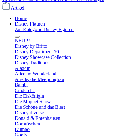
Artikel
Home
Disney Figuren
Zur Kategorie Disney Figuren
NEU!!!
Disney by Britto
Disney Department 56
Disney Showcase Collection
Disney Traditions
Aladdin
Alice im Wunderland
Arielle, die Meerjungfrau
Bambi
Cinderella
Die Eiskönigin
Die Muppet Show
Die Schöne und das Biest
Disney diverse
Donald & Entenhausen
Dornröschen
Dumbo
Goofy