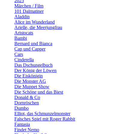
2025
Märchen / Film
101 Dalmatiner
Aladdin
Alice im Wunderland
Arielle, die Meerjungfrau
Aristocats
Bambi
Bernard und Bianca
Cap und Capper
Cars
Cinderella
Das Dschungelbuch
Der König der Löwen
Die Eiskönigin
Die Monster AG
Die Muppet Show
Die Schöne und das Biest
Donald & Co
Dornröschen
Dumbo
Elliot, das Schmunzelmonster
Falsches Spiel mit Roger Rabbit
Fantasia
Findet Nemo