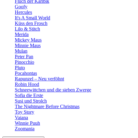
Fluch der Karibik
Goofy
Hercules
It's A Small World
Küss den Frosch
Lilo & Stitch
Merida
Mickey Maus
Minnie Maus
Mulan
Peter Pan
Pinocchio
Pluto
Pocahontas
Rapunzel – Neu verföhnt
Robin Hood
Schneewittchen und die sieben Zwerge
Sofia die Erste
Susi und Strolch
The Nightmare Before Christmas
Toy Story
Vaiana
Winnie Puuh
Zoomania