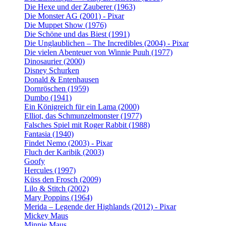
Die Hexe und der Zauberer (1963)
Die Monster AG (2001) - Pixar
Die Muppet Show (1976)
Die Schöne und das Biest (1991)
Die Unglaublichen – The Incredibles (2004) - Pixar
Die vielen Abenteuer von Winnie Puuh (1977)
Dinosaurier (2000)
Disney Schurken
Donald & Entenhausen
Dornröschen (1959)
Dumbo (1941)
Ein Königreich für ein Lama (2000)
Elliot, das Schmunzelmonster (1977)
Falsches Spiel mit Roger Rabbit (1988)
Fantasia (1940)
Findet Nemo (2003) - Pixar
Fluch der Karibik (2003)
Goofy
Hercules (1997)
Küss den Frosch (2009)
Lilo & Stitch (2002)
Mary Poppins (1964)
Merida – Legende der Highlands (2012) - Pixar
Mickey Maus
Minnie Maus