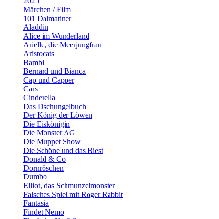
2025
Märchen / Film
101 Dalmatiner
Aladdin
Alice im Wunderland
Arielle, die Meerjungfrau
Aristocats
Bambi
Bernard und Bianca
Cap und Capper
Cars
Cinderella
Das Dschungelbuch
Der König der Löwen
Die Eiskönigin
Die Monster AG
Die Muppet Show
Die Schöne und das Biest
Donald & Co
Dornröschen
Dumbo
Elliot, das Schmunzelmonster
Falsches Spiel mit Roger Rabbit
Fantasia
Findet Nemo