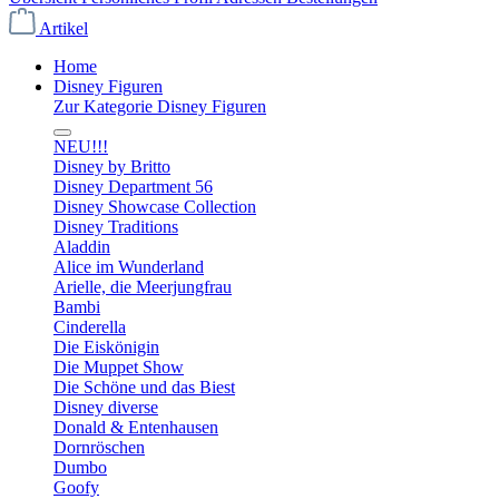
Artikel
Home
Disney Figuren
Zur Kategorie Disney Figuren
NEU!!!
Disney by Britto
Disney Department 56
Disney Showcase Collection
Disney Traditions
Aladdin
Alice im Wunderland
Arielle, die Meerjungfrau
Bambi
Cinderella
Die Eiskönigin
Die Muppet Show
Die Schöne und das Biest
Disney diverse
Donald & Entenhausen
Dornröschen
Dumbo
Goofy