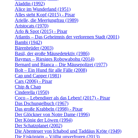
Aladdin (1992)
Alice im Wunderland (1951)
Alles steht Kopf (2015) - Pixar
Arielle, die Meerjungfrau (1989)
Aristocats (1970)
Arlo & Spot (2015) - Pixar
Atlantis – Das Geheimnis der verlorenen Stadt (2001)
Bambi (1942)
Bärenbrüder (2003)
Basil, der große Mäusedetektiv (1986)
Baymax – Riesiges Robowabohu (2014)
Bernard und Bianca – Die Mäusepolizei (1977)
Bolt – Ein Hund für alle Fälle (2008)
Cap und Capper (1981)
Cars (2006) - Pixar
Chip & Chap
Cinderella (1950)
Coco – Lebendiger als das Leben! (2017) - Pixar
Das Dschungelbuch (1967)
Das große Krabbeln (1998) - Pixar
Der Glöckner von Notre Dame (1996)
Der König der Löwen (1994)
Der Schatzplanet (2002)
Die Abenteuer von Ichabod und Taddäus Kröte (1949)
Die Eiskönigin – Völlig unverfroren (2013)