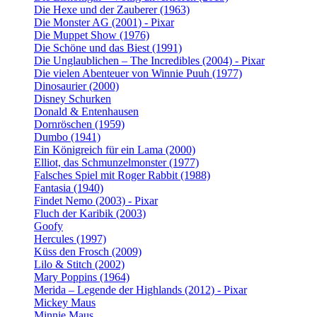
Die Hexe und der Zauberer (1963)
Die Monster AG (2001) - Pixar
Die Muppet Show (1976)
Die Schöne und das Biest (1991)
Die Unglaublichen – The Incredibles (2004) - Pixar
Die vielen Abenteuer von Winnie Puuh (1977)
Dinosaurier (2000)
Disney Schurken
Donald & Entenhausen
Dornröschen (1959)
Dumbo (1941)
Ein Königreich für ein Lama (2000)
Elliot, das Schmunzelmonster (1977)
Falsches Spiel mit Roger Rabbit (1988)
Fantasia (1940)
Findet Nemo (2003) - Pixar
Fluch der Karibik (2003)
Goofy
Hercules (1997)
Küss den Frosch (2009)
Lilo & Stitch (2002)
Mary Poppins (1964)
Merida – Legende der Highlands (2012) - Pixar
Mickey Maus
Minnie Maus