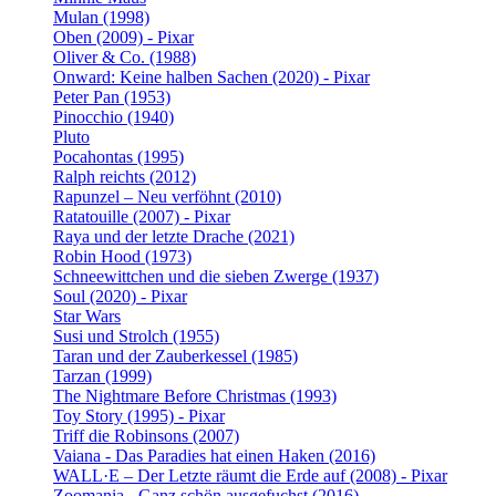
Mulan (1998)
Oben (2009) - Pixar
Oliver & Co. (1988)
Onward: Keine halben Sachen (2020) - Pixar
Peter Pan (1953)
Pinocchio (1940)
Pluto
Pocahontas (1995)
Ralph reichts (2012)
Rapunzel – Neu verföhnt (2010)
Ratatouille (2007) - Pixar
Raya und der letzte Drache (2021)
Robin Hood (1973)
Schneewittchen und die sieben Zwerge (1937)
Soul (2020) - Pixar
Star Wars
Susi und Strolch (1955)
Taran und der Zauberkessel (1985)
Tarzan (1999)
The Nightmare Before Christmas (1993)
Toy Story (1995) - Pixar
Triff die Robinsons (2007)
Vaiana - Das Paradies hat einen Haken (2016)
WALL·E – Der Letzte räumt die Erde auf (2008) - Pixar
Zoomania - Ganz schön ausgefuchst (2016)