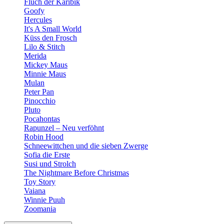
Fluch der Karibik
Goofy
Hercules
It's A Small World
Küss den Frosch
Lilo & Stitch
Merida
Mickey Maus
Minnie Maus
Mulan
Peter Pan
Pinocchio
Pluto
Pocahontas
Rapunzel – Neu verföhnt
Robin Hood
Schneewittchen und die sieben Zwerge
Sofia die Erste
Susi und Strolch
The Nightmare Before Christmas
Toy Story
Vaiana
Winnie Puuh
Zoomania