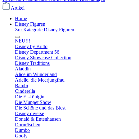
Artikel
Home
Disney Figuren
Zur Kategorie Disney Figuren
NEU!!!
Disney by Britto
Disney Department 56
Disney Showcase Collection
Disney Traditions
Aladdin
Alice im Wunderland
Arielle, die Meerjungfrau
Bambi
Cinderella
Die Eiskönigin
Die Muppet Show
Die Schöne und das Biest
Disney diverse
Donald & Entenhausen
Dornröschen
Dumbo
Goofy