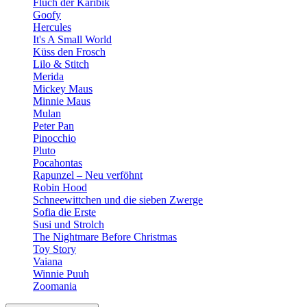
Fluch der Karibik
Goofy
Hercules
It's A Small World
Küss den Frosch
Lilo & Stitch
Merida
Mickey Maus
Minnie Maus
Mulan
Peter Pan
Pinocchio
Pluto
Pocahontas
Rapunzel – Neu verföhnt
Robin Hood
Schneewittchen und die sieben Zwerge
Sofia die Erste
Susi und Strolch
The Nightmare Before Christmas
Toy Story
Vaiana
Winnie Puuh
Zoomania