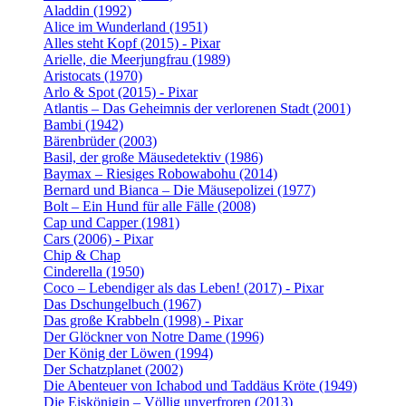
Aladdin (1992)
Alice im Wunderland (1951)
Alles steht Kopf (2015) - Pixar
Arielle, die Meerjungfrau (1989)
Aristocats (1970)
Arlo & Spot (2015) - Pixar
Atlantis – Das Geheimnis der verlorenen Stadt (2001)
Bambi (1942)
Bärenbrüder (2003)
Basil, der große Mäusedetektiv (1986)
Baymax – Riesiges Robowabohu (2014)
Bernard und Bianca – Die Mäusepolizei (1977)
Bolt – Ein Hund für alle Fälle (2008)
Cap und Capper (1981)
Cars (2006) - Pixar
Chip & Chap
Cinderella (1950)
Coco – Lebendiger als das Leben! (2017) - Pixar
Das Dschungelbuch (1967)
Das große Krabbeln (1998) - Pixar
Der Glöckner von Notre Dame (1996)
Der König der Löwen (1994)
Der Schatzplanet (2002)
Die Abenteuer von Ichabod und Taddäus Kröte (1949)
Die Eiskönigin – Völlig unverfroren (2013)