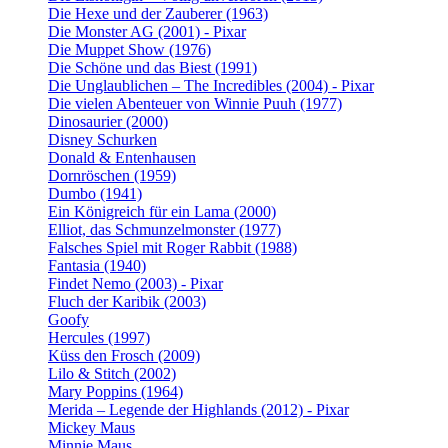
Die Hexe und der Zauberer (1963)
Die Monster AG (2001) - Pixar
Die Muppet Show (1976)
Die Schöne und das Biest (1991)
Die Unglaublichen – The Incredibles (2004) - Pixar
Die vielen Abenteuer von Winnie Puuh (1977)
Dinosaurier (2000)
Disney Schurken
Donald & Entenhausen
Dornröschen (1959)
Dumbo (1941)
Ein Königreich für ein Lama (2000)
Elliot, das Schmunzelmonster (1977)
Falsches Spiel mit Roger Rabbit (1988)
Fantasia (1940)
Findet Nemo (2003) - Pixar
Fluch der Karibik (2003)
Goofy
Hercules (1997)
Küss den Frosch (2009)
Lilo & Stitch (2002)
Mary Poppins (1964)
Merida – Legende der Highlands (2012) - Pixar
Mickey Maus
Minnie Maus