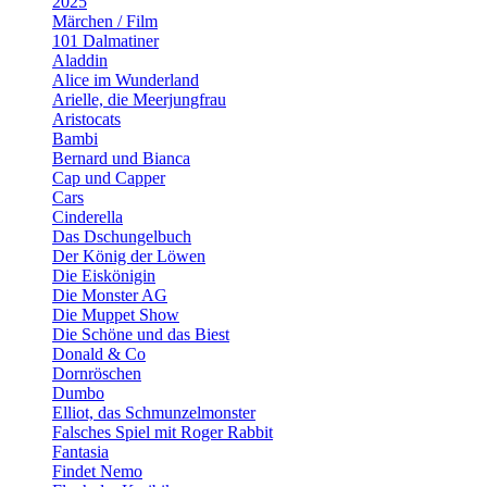
2025
Märchen / Film
101 Dalmatiner
Aladdin
Alice im Wunderland
Arielle, die Meerjungfrau
Aristocats
Bambi
Bernard und Bianca
Cap und Capper
Cars
Cinderella
Das Dschungelbuch
Der König der Löwen
Die Eiskönigin
Die Monster AG
Die Muppet Show
Die Schöne und das Biest
Donald & Co
Dornröschen
Dumbo
Elliot, das Schmunzelmonster
Falsches Spiel mit Roger Rabbit
Fantasia
Findet Nemo