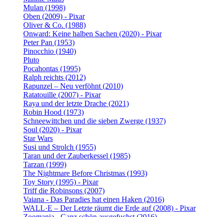
Mulan (1998)
Oben (2009) - Pixar
Oliver & Co. (1988)
Onward: Keine halben Sachen (2020) - Pixar
Peter Pan (1953)
Pinocchio (1940)
Pluto
Pocahontas (1995)
Ralph reichts (2012)
Rapunzel – Neu verföhnt (2010)
Ratatouille (2007) - Pixar
Raya und der letzte Drache (2021)
Robin Hood (1973)
Schneewittchen und die sieben Zwerge (1937)
Soul (2020) - Pixar
Star Wars
Susi und Strolch (1955)
Taran und der Zauberkessel (1985)
Tarzan (1999)
The Nightmare Before Christmas (1993)
Toy Story (1995) - Pixar
Triff die Robinsons (2007)
Vaiana - Das Paradies hat einen Haken (2016)
WALL·E – Der Letzte räumt die Erde auf (2008) - Pixar
Zoomania - Ganz schön ausgefuchst (2016)