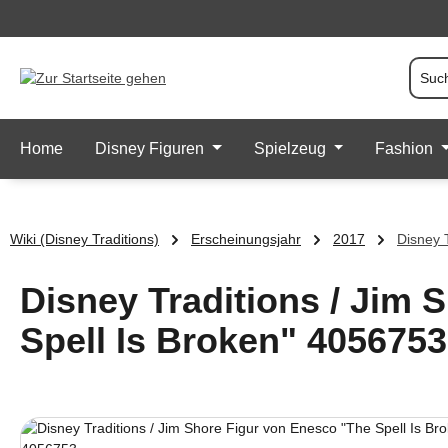
 Hauptinhalt springen
Zur Suche springen
Zur Hauptnavigation springen
Home
Disney Figuren
Spielzeug
Fashion
Wiki (Disney Traditions)
Erscheinungsjahr
2017
Disney 
Disney Traditions / Jim 
Spell Is Broken" 4056753
Bildergalerie überspringen