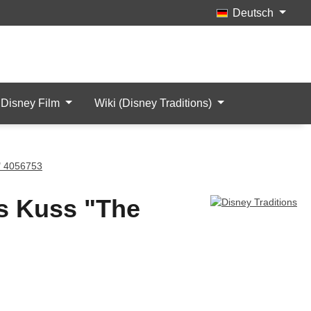
Deutsch
Merkzettel
Mein Konto
Artikel
Disney Film
Wiki (Disney Traditions)
n" 4056753
's Kuss "The