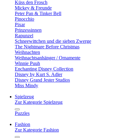
Küss den Frosch
Mickey & Freunde
Peter Pan & Tinker Bell
Pinocchio
Pixar
Prinzessinnen
Rapunzel
Schneewittchen und die sieben Zwerge
The Nightmare Before Christmas
Weihnachten
Weihnachtsanhänger / Ornamente
Winnie Puuh
Enchanting Disney Collection
Disney by Kurt S. Adler
Disney Grand Jester Studios
Miss Mindy
Spielzeug
Zur Kategorie Spielzeug
Puzzles
Fashion
Zur Kategorie Fashion