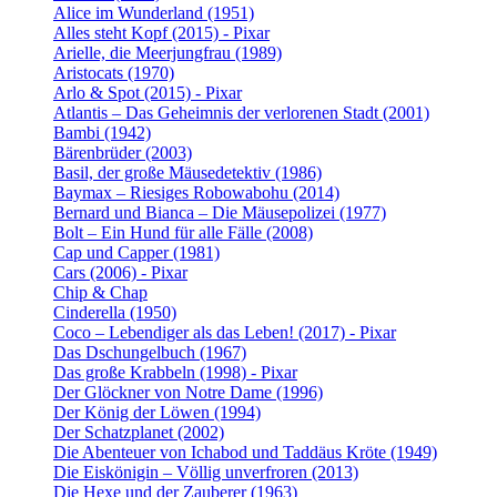
Alice im Wunderland (1951)
Alles steht Kopf (2015) - Pixar
Arielle, die Meerjungfrau (1989)
Aristocats (1970)
Arlo & Spot (2015) - Pixar
Atlantis – Das Geheimnis der verlorenen Stadt (2001)
Bambi (1942)
Bärenbrüder (2003)
Basil, der große Mäusedetektiv (1986)
Baymax – Riesiges Robowabohu (2014)
Bernard und Bianca – Die Mäusepolizei (1977)
Bolt – Ein Hund für alle Fälle (2008)
Cap und Capper (1981)
Cars (2006) - Pixar
Chip & Chap
Cinderella (1950)
Coco – Lebendiger als das Leben! (2017) - Pixar
Das Dschungelbuch (1967)
Das große Krabbeln (1998) - Pixar
Der Glöckner von Notre Dame (1996)
Der König der Löwen (1994)
Der Schatzplanet (2002)
Die Abenteuer von Ichabod und Taddäus Kröte (1949)
Die Eiskönigin – Völlig unverfroren (2013)
Die Hexe und der Zauberer (1963)