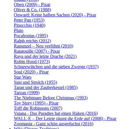
Oben (2009) - Pixar
Oliver & Co. (1988)
Onward: Keine halben Sachen (2020) - Pixar
Peter Pan (1953)
Pinocchio (1940)
Pluto
Pocahontas (1995)
Ralph reichts (2012)
Rapunzel – Neu verföhnt (2010)
Ratatouille (2007) - Pixar
Raya und der letzte Drache (2021)
Robin Hood (1973)
Schneewittchen und die sieben Zwerge (1937)
Soul (2020) - Pixar
Star Wars
Susi und Strolch (1955)
Taran und der Zauberkessel (1985)
Tarzan (1999)
The Nightmare Before Christmas (1993)
Toy Story (1995) - Pixar
Triff die Robinsons (2007)
Vaiana - Das Paradies hat einen Haken (2016)
WALL·E – Der Letzte räumt die Erde auf (2008) - Pixar
Zoomania - Ganz schön ausgefuchst (2016)
Wiki (Disney Traditions)