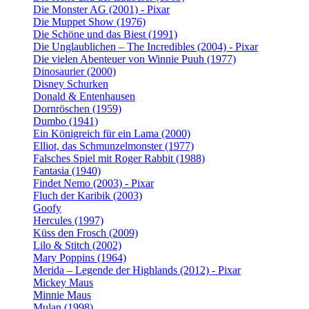
Die Monster AG (2001) - Pixar
Die Muppet Show (1976)
Die Schöne und das Biest (1991)
Die Unglaublichen – The Incredibles (2004) - Pixar
Die vielen Abenteuer von Winnie Puuh (1977)
Dinosaurier (2000)
Disney Schurken
Donald & Entenhausen
Dornröschen (1959)
Dumbo (1941)
Ein Königreich für ein Lama (2000)
Elliot, das Schmunzelmonster (1977)
Falsches Spiel mit Roger Rabbit (1988)
Fantasia (1940)
Findet Nemo (2003) - Pixar
Fluch der Karibik (2003)
Goofy
Hercules (1997)
Küss den Frosch (2009)
Lilo & Stitch (2002)
Mary Poppins (1964)
Merida – Legende der Highlands (2012) - Pixar
Mickey Maus
Minnie Maus
Mulan (1998)