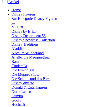
Artikel
Home
Disney Figuren
Zur Kategorie Disney Figuren
NEU!!!
Disney by Britto
Disney Department 56
Disney Showcase Collection
Disney Traditions
Aladdin
Alice im Wunderland
Arielle, die Meerjungfrau
Bambi
Cinderella
Die Eiskönigin
Die Muppet Show
Die Schöne und das Biest
Disney diverse
Donald & Entenhausen
Dornröschen
Dumbo
Goofy
Hochzeit