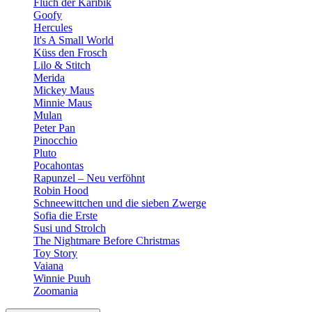
Fluch der Karibik
Goofy
Hercules
It's A Small World
Küss den Frosch
Lilo & Stitch
Merida
Mickey Maus
Minnie Maus
Mulan
Peter Pan
Pinocchio
Pluto
Pocahontas
Rapunzel – Neu verföhnt
Robin Hood
Schneewittchen und die sieben Zwerge
Sofia die Erste
Susi und Strolch
The Nightmare Before Christmas
Toy Story
Vaiana
Winnie Puuh
Zoomania