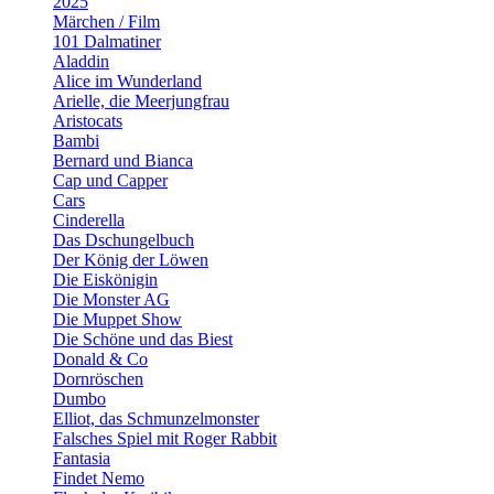
2025
Märchen / Film
101 Dalmatiner
Aladdin
Alice im Wunderland
Arielle, die Meerjungfrau
Aristocats
Bambi
Bernard und Bianca
Cap und Capper
Cars
Cinderella
Das Dschungelbuch
Der König der Löwen
Die Eiskönigin
Die Monster AG
Die Muppet Show
Die Schöne und das Biest
Donald & Co
Dornröschen
Dumbo
Elliot, das Schmunzelmonster
Falsches Spiel mit Roger Rabbit
Fantasia
Findet Nemo