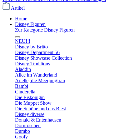
Artikel
Home
Disney Figuren
Zur Kategorie Disney Figuren
NEU!!!
Disney by Britto
Disney Department 56
Disney Showcase Collection
Disney Traditions
Aladdin
Alice im Wunderland
Arielle, die Meerjungfrau
Bambi
Cinderella
Die Eiskönigin
Die Muppet Show
Die Schöne und das Biest
Disney diverse
Donald & Entenhausen
Dornröschen
Dumbo
Goofy