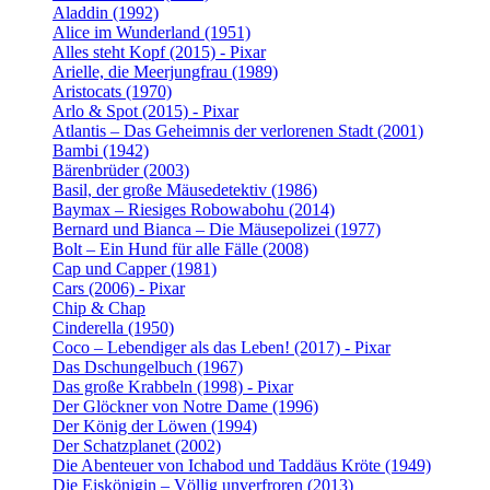
Aladdin (1992)
Alice im Wunderland (1951)
Alles steht Kopf (2015) - Pixar
Arielle, die Meerjungfrau (1989)
Aristocats (1970)
Arlo & Spot (2015) - Pixar
Atlantis – Das Geheimnis der verlorenen Stadt (2001)
Bambi (1942)
Bärenbrüder (2003)
Basil, der große Mäusedetektiv (1986)
Baymax – Riesiges Robowabohu (2014)
Bernard und Bianca – Die Mäusepolizei (1977)
Bolt – Ein Hund für alle Fälle (2008)
Cap und Capper (1981)
Cars (2006) - Pixar
Chip & Chap
Cinderella (1950)
Coco – Lebendiger als das Leben! (2017) - Pixar
Das Dschungelbuch (1967)
Das große Krabbeln (1998) - Pixar
Der Glöckner von Notre Dame (1996)
Der König der Löwen (1994)
Der Schatzplanet (2002)
Die Abenteuer von Ichabod und Taddäus Kröte (1949)
Die Eiskönigin – Völlig unverfroren (2013)