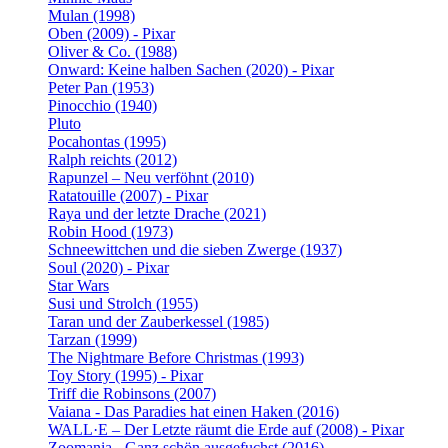
Mulan (1998)
Oben (2009) - Pixar
Oliver & Co. (1988)
Onward: Keine halben Sachen (2020) - Pixar
Peter Pan (1953)
Pinocchio (1940)
Pluto
Pocahontas (1995)
Ralph reichts (2012)
Rapunzel – Neu verföhnt (2010)
Ratatouille (2007) - Pixar
Raya und der letzte Drache (2021)
Robin Hood (1973)
Schneewittchen und die sieben Zwerge (1937)
Soul (2020) - Pixar
Star Wars
Susi und Strolch (1955)
Taran und der Zauberkessel (1985)
Tarzan (1999)
The Nightmare Before Christmas (1993)
Toy Story (1995) - Pixar
Triff die Robinsons (2007)
Vaiana - Das Paradies hat einen Haken (2016)
WALL·E – Der Letzte räumt die Erde auf (2008) - Pixar
Zoomania - Ganz schön ausgefuchst (2016)