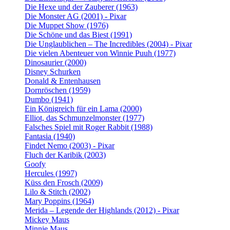
Die Hexe und der Zauberer (1963)
Die Monster AG (2001) - Pixar
Die Muppet Show (1976)
Die Schöne und das Biest (1991)
Die Unglaublichen – The Incredibles (2004) - Pixar
Die vielen Abenteuer von Winnie Puuh (1977)
Dinosaurier (2000)
Disney Schurken
Donald & Entenhausen
Dornröschen (1959)
Dumbo (1941)
Ein Königreich für ein Lama (2000)
Elliot, das Schmunzelmonster (1977)
Falsches Spiel mit Roger Rabbit (1988)
Fantasia (1940)
Findet Nemo (2003) - Pixar
Fluch der Karibik (2003)
Goofy
Hercules (1997)
Küss den Frosch (2009)
Lilo & Stitch (2002)
Mary Poppins (1964)
Merida – Legende der Highlands (2012) - Pixar
Mickey Maus
Minnie Maus