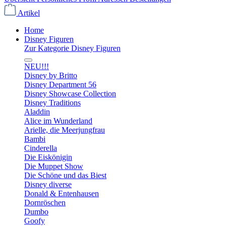
Artikel
Home
Disney Figuren
Zur Kategorie Disney Figuren
NEU!!!
Disney by Britto
Disney Department 56
Disney Showcase Collection
Disney Traditions
Aladdin
Alice im Wunderland
Arielle, die Meerjungfrau
Bambi
Cinderella
Die Eiskönigin
Die Muppet Show
Die Schöne und das Biest
Disney diverse
Donald & Entenhausen
Dornröschen
Dumbo
Goofy