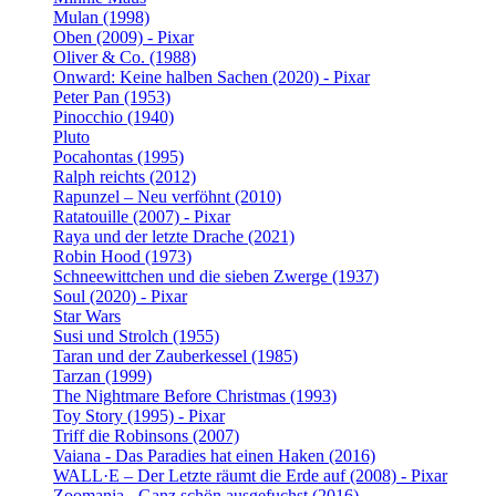
Mulan (1998)
Oben (2009) - Pixar
Oliver & Co. (1988)
Onward: Keine halben Sachen (2020) - Pixar
Peter Pan (1953)
Pinocchio (1940)
Pluto
Pocahontas (1995)
Ralph reichts (2012)
Rapunzel – Neu verföhnt (2010)
Ratatouille (2007) - Pixar
Raya und der letzte Drache (2021)
Robin Hood (1973)
Schneewittchen und die sieben Zwerge (1937)
Soul (2020) - Pixar
Star Wars
Susi und Strolch (1955)
Taran und der Zauberkessel (1985)
Tarzan (1999)
The Nightmare Before Christmas (1993)
Toy Story (1995) - Pixar
Triff die Robinsons (2007)
Vaiana - Das Paradies hat einen Haken (2016)
WALL·E – Der Letzte räumt die Erde auf (2008) - Pixar
Zoomania - Ganz schön ausgefuchst (2016)