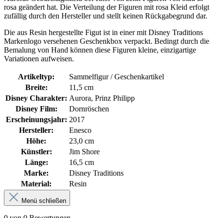
rosa geändert hat. Die Verteilung der Figuren mit rosa Kleid erfolgt
zufällig durch den Hersteller und stellt keinen Rückgabegrund dar.
Die aus Resin hergestellte Figut ist in einer mit Disney Traditions
Markenlogo versehenen Geschenkbox verpackt. Bedingt durch die
Bemalung von Hand können diese Figuren kleine, einzigartige
Variationen aufweisen.
Artikeltyp:
Sammelfigur / Geschenkartikel
Breite:
11,5 cm
Disney Charakter:
Aurora, Prinz Philipp
Disney Film:
Dornröschen
Erscheinungsjahr:
2017
Hersteller:
Enesco
Höhe:
23,0 cm
Künstler:
Jim Shore
Länge:
16,5 cm
Marke:
Disney Traditions
Material:
Resin
Menü schließen
0 von 0 Bewertungen