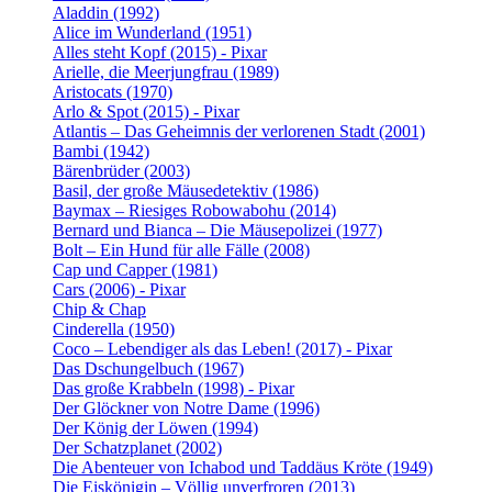
Aladdin (1992)
Alice im Wunderland (1951)
Alles steht Kopf (2015) - Pixar
Arielle, die Meerjungfrau (1989)
Aristocats (1970)
Arlo & Spot (2015) - Pixar
Atlantis – Das Geheimnis der verlorenen Stadt (2001)
Bambi (1942)
Bärenbrüder (2003)
Basil, der große Mäusedetektiv (1986)
Baymax – Riesiges Robowabohu (2014)
Bernard und Bianca – Die Mäusepolizei (1977)
Bolt – Ein Hund für alle Fälle (2008)
Cap und Capper (1981)
Cars (2006) - Pixar
Chip & Chap
Cinderella (1950)
Coco – Lebendiger als das Leben! (2017) - Pixar
Das Dschungelbuch (1967)
Das große Krabbeln (1998) - Pixar
Der Glöckner von Notre Dame (1996)
Der König der Löwen (1994)
Der Schatzplanet (2002)
Die Abenteuer von Ichabod und Taddäus Kröte (1949)
Die Eiskönigin – Völlig unverfroren (2013)