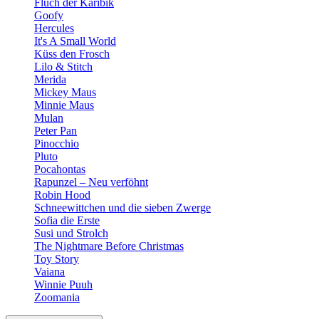
Fluch der Karibik
Goofy
Hercules
It's A Small World
Küss den Frosch
Lilo & Stitch
Merida
Mickey Maus
Minnie Maus
Mulan
Peter Pan
Pinocchio
Pluto
Pocahontas
Rapunzel – Neu verföhnt
Robin Hood
Schneewittchen und die sieben Zwerge
Sofia die Erste
Susi und Strolch
The Nightmare Before Christmas
Toy Story
Vaiana
Winnie Puuh
Zoomania