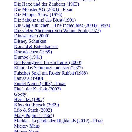
Die Hexe und der Zauberer (1963)
Die Monster AG (2001) - Pixar
Die Muppet Show (1976)
Die Schöne und das Biest (1991)
Die Unglaublichen – The Incredibles (2004) - Pixar
Die vielen Abenteuer von Winnie Puuh (1977)
Dinosaurier (2000)
Disney Schurken
Donald & Entenhausen
Dornröschen (1959)
Dumbo (1941)
Ein Königreich für ein Lama (2000)
Elliot, das Schmunzelmonster (1977)
Falsches Spiel mit Roger Rabbit (1988)
Fantasia (1940)
Findet Nemo (2003) - Pixar
Fluch der Karibik (2003)
Goofy
Hercules (1997)
Küss den Frosch (2009)
Lilo & Stitch (2002)
Mary Poppins (1964)
Merida – Legende der Highlands (2012) - Pixar
Mickey Maus
Minnie Maus