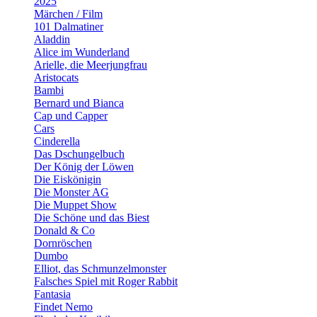
2025
Märchen / Film
101 Dalmatiner
Aladdin
Alice im Wunderland
Arielle, die Meerjungfrau
Aristocats
Bambi
Bernard und Bianca
Cap und Capper
Cars
Cinderella
Das Dschungelbuch
Der König der Löwen
Die Eiskönigin
Die Monster AG
Die Muppet Show
Die Schöne und das Biest
Donald & Co
Dornröschen
Dumbo
Elliot, das Schmunzelmonster
Falsches Spiel mit Roger Rabbit
Fantasia
Findet Nemo