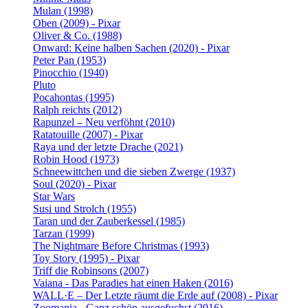
Mulan (1998)
Oben (2009) - Pixar
Oliver & Co. (1988)
Onward: Keine halben Sachen (2020) - Pixar
Peter Pan (1953)
Pinocchio (1940)
Pluto
Pocahontas (1995)
Ralph reichts (2012)
Rapunzel – Neu verföhnt (2010)
Ratatouille (2007) - Pixar
Raya und der letzte Drache (2021)
Robin Hood (1973)
Schneewittchen und die sieben Zwerge (1937)
Soul (2020) - Pixar
Star Wars
Susi und Strolch (1955)
Taran und der Zauberkessel (1985)
Tarzan (1999)
The Nightmare Before Christmas (1993)
Toy Story (1995) - Pixar
Triff die Robinsons (2007)
Vaiana - Das Paradies hat einen Haken (2016)
WALL·E – Der Letzte räumt die Erde auf (2008) - Pixar
Zoomania - Ganz schön ausgefuchst (2016)