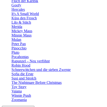
Fluch der Karibik
Goofy
Hercules
It's A Small World
Küss den Frosch
Lilo & Stitch
Merida
Mickey Maus
Minnie Maus
Mulan
Peter Pan
Pinocchio
Pluto
Pocahontas
Rapunzel – Neu verföhnt
Robin Hood
Schneewittchen und die sieben Zwerge
Sofia die Erste
Susi und Strolch
The Nightmare Before Christmas
Toy Story
Vaiana
Winnie Puuh
Zoomania