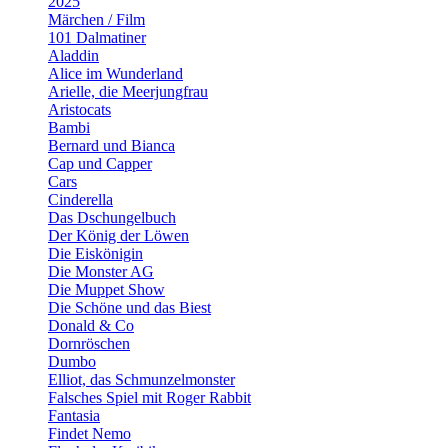
2025
Märchen / Film
101 Dalmatiner
Aladdin
Alice im Wunderland
Arielle, die Meerjungfrau
Aristocats
Bambi
Bernard und Bianca
Cap und Capper
Cars
Cinderella
Das Dschungelbuch
Der König der Löwen
Die Eiskönigin
Die Monster AG
Die Muppet Show
Die Schöne und das Biest
Donald & Co
Dornröschen
Dumbo
Elliot, das Schmunzelmonster
Falsches Spiel mit Roger Rabbit
Fantasia
Findet Nemo