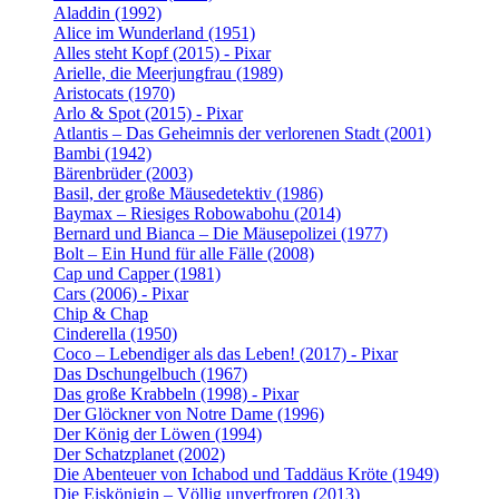
Aladdin (1992)
Alice im Wunderland (1951)
Alles steht Kopf (2015) - Pixar
Arielle, die Meerjungfrau (1989)
Aristocats (1970)
Arlo & Spot (2015) - Pixar
Atlantis – Das Geheimnis der verlorenen Stadt (2001)
Bambi (1942)
Bärenbrüder (2003)
Basil, der große Mäusedetektiv (1986)
Baymax – Riesiges Robowabohu (2014)
Bernard und Bianca – Die Mäusepolizei (1977)
Bolt – Ein Hund für alle Fälle (2008)
Cap und Capper (1981)
Cars (2006) - Pixar
Chip & Chap
Cinderella (1950)
Coco – Lebendiger als das Leben! (2017) - Pixar
Das Dschungelbuch (1967)
Das große Krabbeln (1998) - Pixar
Der Glöckner von Notre Dame (1996)
Der König der Löwen (1994)
Der Schatzplanet (2002)
Die Abenteuer von Ichabod und Taddäus Kröte (1949)
Die Eiskönigin – Völlig unverfroren (2013)