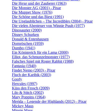
Die Hexe und der Zauberer (1963)
Die Monster AG (2001) - Pixar
Die Muppet Show (1976)
Die Schöne und das Biest (1991)
Die Unglaublichen – The Incredibles (2004) - Pixar
Die vielen Abenteuer von Winnie Puuh (1977)
Dinosaurier (2000)
Disney Schurken
Donald & Entenhausen
Dornröschen (1959)
Dumbo (1941)
Ein Königreich für ein Lama (2000)
Elliot, das Schmunzelmonster (1977)
Falsches Spiel mit Roger Rabbit (1988)
Fantasia (1940)
Findet Nemo (2003) - Pixar
Fluch der Karibik (2003)
Goofy
Hercules (1997)
Küss den Frosch (2009)
Lilo & Stitch (2002)
Mary Poppins (1964)
Merida – Legende der Highlands (2012) - Pixar
Mickey Maus
Minnie Maus