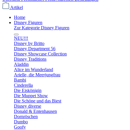
Artikel
Home
Disney Figuren
Zur Kategorie Disney Figuren
NEU!!!
Disney by Britto
Disney Department 56
Disney Showcase Collection
Disney Traditions
Aladdin
Alice im Wunderland
Arielle, die Meerjungfrau
Bambi
Cinderella
Die Eiskönigin
Die Muppet Show
Die Schöne und das Biest
Disney diverse
Donald & Entenhausen
Dornröschen
Dumbo
Goofy