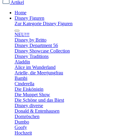
Artikel
Home
Disney Figuren
Zur Kategorie Disney Figuren
NEU!!!
Disney by Britto
Disney Department 56
Disney Showcase Collection
Disney Traditions
Aladdin
Alice im Wunderland
Arielle, die Meerjungfrau
Bambi
Cinderella
Die Eiskönigin
Die Muppet Show
Die Schöne und das Biest
Disney diverse
Donald & Entenhausen
Dornröschen
Dumbo
Goofy
Hochzeit