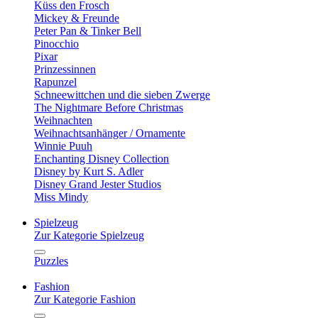
Küss den Frosch
Mickey & Freunde
Peter Pan & Tinker Bell
Pinocchio
Pixar
Prinzessinnen
Rapunzel
Schneewittchen und die sieben Zwerge
The Nightmare Before Christmas
Weihnachten
Weihnachtsanhänger / Ornamente
Winnie Puuh
Enchanting Disney Collection
Disney by Kurt S. Adler
Disney Grand Jester Studios
Miss Mindy
Spielzeug
Zur Kategorie Spielzeug
Puzzles
Fashion
Zur Kategorie Fashion