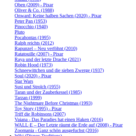
Oben (2009) - Pixar
Oliver & Co. (1988)
Onward: Keine halben Sachen (2020) - Pixar
Peter Pan (1953)
Pinocchio (1940)
Pluto
Pocahontas (1995)
Ralph reichts (2012)
Rapunzel – Neu verföhnt (2010)
Ratatouille (2007) - Pixar
Raya und der letzte Drache (2021)
Robin Hood (1973)
Schneewittchen und die sieben Zwerge (1937)
Soul (2020) - Pixar
Star Wars
Susi und Strolch (1955)
Taran und der Zauberkessel (1985)
Tarzan (1999)
The Nightmare Before Christmas (1993)
Toy Story (1995) - Pixar
Triff die Robinsons (2007)
Vaiana - Das Paradies hat einen Haken (2016)
WALL·E – Der Letzte räumt die Erde auf (2008) - Pixar
Zoomania - Ganz schön ausgefuchst (2016)
Wiki (Disney Traditions)