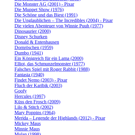
Die Monster AG (2001) - Pixar
Die Muppet Show (1976)
Die Schöne und das Biest (1991)
Die Unglaublichen – The Incredibles (2004) - Pixar
Die vielen Abenteuer von Winnie Puuh (1977)
Dinosaurier (2000)
Disney Schurken
Donald & Entenhausen
Dornröschen (1959)
Dumbo (1941)
Ein Königreich für ein Lama (2000)
Elliot, das Schmunzelmonster (1977)
Falsches Spiel mit Roger Rabbit (1988)
Fantasia (1940)
Findet Nemo (2003) - Pixar
Fluch der Karibik (2003)
Goofy
Hercules (1997)
Küss den Frosch (2009)
Lilo & Stitch (2002)
Mary Poppins (1964)
Merida – Legende der Highlands (2012) - Pixar
Mickey Maus
Minnie Maus
Mulan (1998)