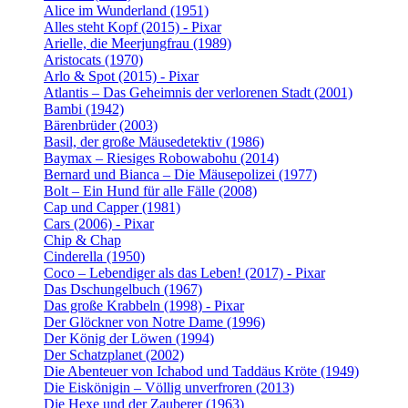
Alice im Wunderland (1951)
Alles steht Kopf (2015) - Pixar
Arielle, die Meerjungfrau (1989)
Aristocats (1970)
Arlo & Spot (2015) - Pixar
Atlantis – Das Geheimnis der verlorenen Stadt (2001)
Bambi (1942)
Bärenbrüder (2003)
Basil, der große Mäusedetektiv (1986)
Baymax – Riesiges Robowabohu (2014)
Bernard und Bianca – Die Mäusepolizei (1977)
Bolt – Ein Hund für alle Fälle (2008)
Cap und Capper (1981)
Cars (2006) - Pixar
Chip & Chap
Cinderella (1950)
Coco – Lebendiger als das Leben! (2017) - Pixar
Das Dschungelbuch (1967)
Das große Krabbeln (1998) - Pixar
Der Glöckner von Notre Dame (1996)
Der König der Löwen (1994)
Der Schatzplanet (2002)
Die Abenteuer von Ichabod und Taddäus Kröte (1949)
Die Eiskönigin – Völlig unverfroren (2013)
Die Hexe und der Zauberer (1963)