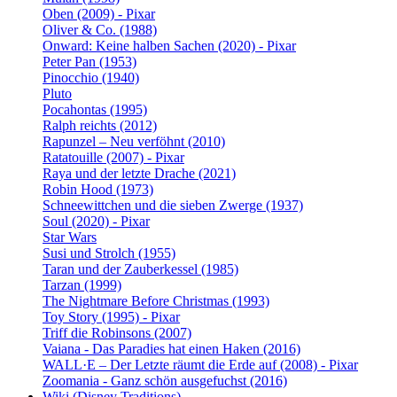
Oben (2009) - Pixar
Oliver & Co. (1988)
Onward: Keine halben Sachen (2020) - Pixar
Peter Pan (1953)
Pinocchio (1940)
Pluto
Pocahontas (1995)
Ralph reichts (2012)
Rapunzel – Neu verföhnt (2010)
Ratatouille (2007) - Pixar
Raya und der letzte Drache (2021)
Robin Hood (1973)
Schneewittchen und die sieben Zwerge (1937)
Soul (2020) - Pixar
Star Wars
Susi und Strolch (1955)
Taran und der Zauberkessel (1985)
Tarzan (1999)
The Nightmare Before Christmas (1993)
Toy Story (1995) - Pixar
Triff die Robinsons (2007)
Vaiana - Das Paradies hat einen Haken (2016)
WALL·E – Der Letzte räumt die Erde auf (2008) - Pixar
Zoomania - Ganz schön ausgefuchst (2016)
Wiki (Disney Traditions)