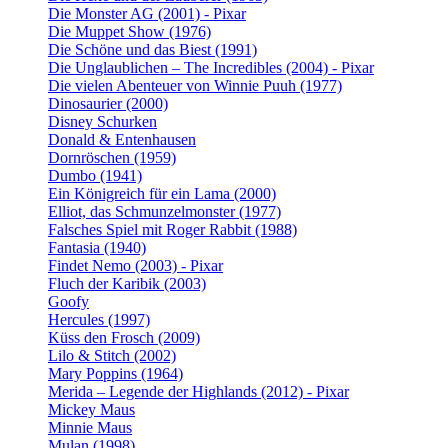
Die Monster AG (2001) - Pixar
Die Muppet Show (1976)
Die Schöne und das Biest (1991)
Die Unglaublichen – The Incredibles (2004) - Pixar
Die vielen Abenteuer von Winnie Puuh (1977)
Dinosaurier (2000)
Disney Schurken
Donald & Entenhausen
Dornröschen (1959)
Dumbo (1941)
Ein Königreich für ein Lama (2000)
Elliot, das Schmunzelmonster (1977)
Falsches Spiel mit Roger Rabbit (1988)
Fantasia (1940)
Findet Nemo (2003) - Pixar
Fluch der Karibik (2003)
Goofy
Hercules (1997)
Küss den Frosch (2009)
Lilo & Stitch (2002)
Mary Poppins (1964)
Merida – Legende der Highlands (2012) - Pixar
Mickey Maus
Minnie Maus
Mulan (1998)