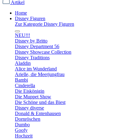
Artikel
Home
Disney Figuren
Zur Kategorie Disney Figuren
NEU!!!
Disney by Britto
Disney Department 56
Disney Showcase Collection
Disney Traditions
Aladdin
Alice im Wunderland
Arielle, die Meerjungfrau
Bambi
Cinderella
Die Eiskönigin
Die Muppet Show
Die Schöne und das Biest
Disney diverse
Donald & Entenhausen
Dornröschen
Dumbo
Goofy
Hochzeit