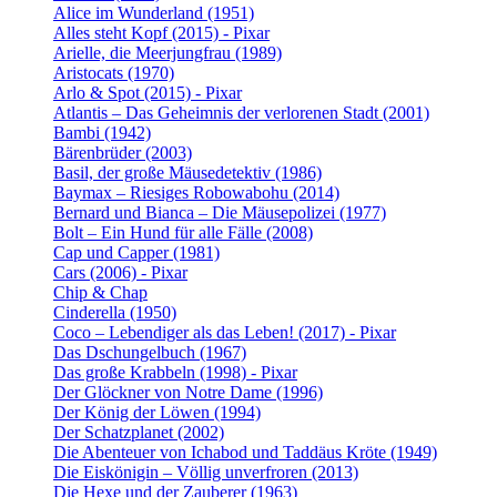
Alice im Wunderland (1951)
Alles steht Kopf (2015) - Pixar
Arielle, die Meerjungfrau (1989)
Aristocats (1970)
Arlo & Spot (2015) - Pixar
Atlantis – Das Geheimnis der verlorenen Stadt (2001)
Bambi (1942)
Bärenbrüder (2003)
Basil, der große Mäusedetektiv (1986)
Baymax – Riesiges Robowabohu (2014)
Bernard und Bianca – Die Mäusepolizei (1977)
Bolt – Ein Hund für alle Fälle (2008)
Cap und Capper (1981)
Cars (2006) - Pixar
Chip & Chap
Cinderella (1950)
Coco – Lebendiger als das Leben! (2017) - Pixar
Das Dschungelbuch (1967)
Das große Krabbeln (1998) - Pixar
Der Glöckner von Notre Dame (1996)
Der König der Löwen (1994)
Der Schatzplanet (2002)
Die Abenteuer von Ichabod und Taddäus Kröte (1949)
Die Eiskönigin – Völlig unverfroren (2013)
Die Hexe und der Zauberer (1963)