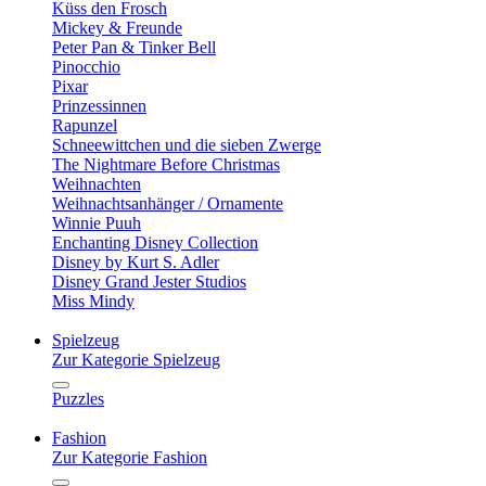
Küss den Frosch
Mickey & Freunde
Peter Pan & Tinker Bell
Pinocchio
Pixar
Prinzessinnen
Rapunzel
Schneewittchen und die sieben Zwerge
The Nightmare Before Christmas
Weihnachten
Weihnachtsanhänger / Ornamente
Winnie Puuh
Enchanting Disney Collection
Disney by Kurt S. Adler
Disney Grand Jester Studios
Miss Mindy
Spielzeug
Zur Kategorie Spielzeug
Puzzles
Fashion
Zur Kategorie Fashion