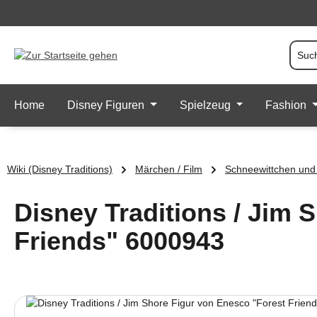
 Hauptinhalt springen
Zur Suche springen
Zur Hauptnavigation springen
Home
Disney Figuren
Spielzeug
Fashion
Wiki (Disney Traditions)
Märchen / Film
Schneewittchen und
Disney Traditions / Jim 
Friends" 6000943
Bildergalerie überspringen