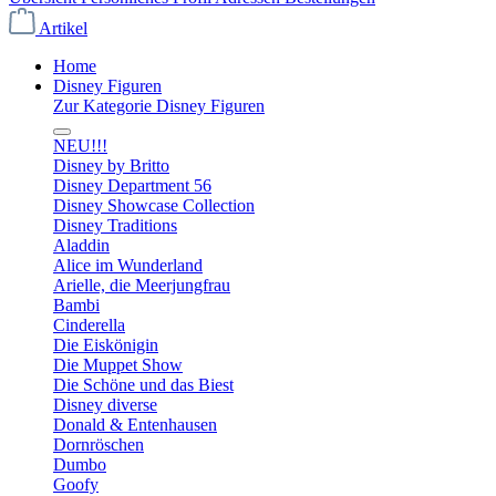
Artikel
Home
Disney Figuren
Zur Kategorie Disney Figuren
NEU!!!
Disney by Britto
Disney Department 56
Disney Showcase Collection
Disney Traditions
Aladdin
Alice im Wunderland
Arielle, die Meerjungfrau
Bambi
Cinderella
Die Eiskönigin
Die Muppet Show
Die Schöne und das Biest
Disney diverse
Donald & Entenhausen
Dornröschen
Dumbo
Goofy