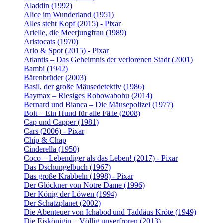
Aladdin (1992)
Alice im Wunderland (1951)
Alles steht Kopf (2015) - Pixar
Arielle, die Meerjungfrau (1989)
Aristocats (1970)
Arlo & Spot (2015) - Pixar
Atlantis – Das Geheimnis der verlorenen Stadt (2001)
Bambi (1942)
Bärenbrüder (2003)
Basil, der große Mäusedetektiv (1986)
Baymax – Riesiges Robowabohu (2014)
Bernard und Bianca – Die Mäusepolizei (1977)
Bolt – Ein Hund für alle Fälle (2008)
Cap und Capper (1981)
Cars (2006) - Pixar
Chip & Chap
Cinderella (1950)
Coco – Lebendiger als das Leben! (2017) - Pixar
Das Dschungelbuch (1967)
Das große Krabbeln (1998) - Pixar
Der Glöckner von Notre Dame (1996)
Der König der Löwen (1994)
Der Schatzplanet (2002)
Die Abenteuer von Ichabod und Taddäus Kröte (1949)
Die Eiskönigin – Völlig unverfroren (2013)