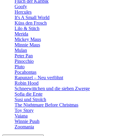
Fluch der Karibik
Goofy
Hercules
It's A Small World
Küss den Frosch
Lilo & Stitch
Merida
Mickey Maus
Minnie Maus
Mulan
Peter Pan
Pinocchio
Pluto
Pocahontas
Rapunzel – Neu verföhnt
Robin Hood
Schneewittchen und die sieben Zwerge
Sofia die Erste
Susi und Strolch
The Nightmare Before Christmas
Toy Story
Vaiana
Winnie Puuh
Zoomania