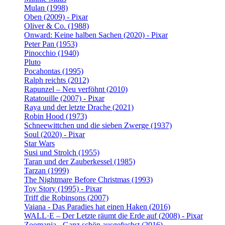
Mulan (1998)
Oben (2009) - Pixar
Oliver & Co. (1988)
Onward: Keine halben Sachen (2020) - Pixar
Peter Pan (1953)
Pinocchio (1940)
Pluto
Pocahontas (1995)
Ralph reichts (2012)
Rapunzel – Neu verföhnt (2010)
Ratatouille (2007) - Pixar
Raya und der letzte Drache (2021)
Robin Hood (1973)
Schneewittchen und die sieben Zwerge (1937)
Soul (2020) - Pixar
Star Wars
Susi und Strolch (1955)
Taran und der Zauberkessel (1985)
Tarzan (1999)
The Nightmare Before Christmas (1993)
Toy Story (1995) - Pixar
Triff die Robinsons (2007)
Vaiana - Das Paradies hat einen Haken (2016)
WALL·E – Der Letzte räumt die Erde auf (2008) - Pixar
Zoomania - Ganz schön ausgefuchst (2016)