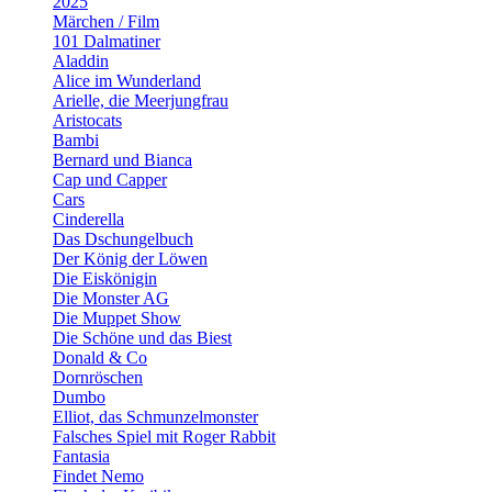
2025
Märchen / Film
101 Dalmatiner
Aladdin
Alice im Wunderland
Arielle, die Meerjungfrau
Aristocats
Bambi
Bernard und Bianca
Cap und Capper
Cars
Cinderella
Das Dschungelbuch
Der König der Löwen
Die Eiskönigin
Die Monster AG
Die Muppet Show
Die Schöne und das Biest
Donald & Co
Dornröschen
Dumbo
Elliot, das Schmunzelmonster
Falsches Spiel mit Roger Rabbit
Fantasia
Findet Nemo