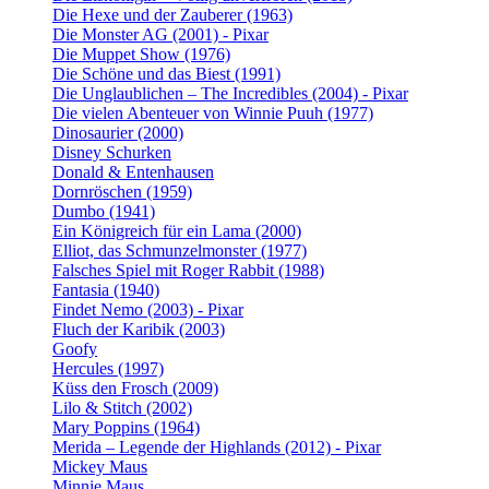
Die Hexe und der Zauberer (1963)
Die Monster AG (2001) - Pixar
Die Muppet Show (1976)
Die Schöne und das Biest (1991)
Die Unglaublichen – The Incredibles (2004) - Pixar
Die vielen Abenteuer von Winnie Puuh (1977)
Dinosaurier (2000)
Disney Schurken
Donald & Entenhausen
Dornröschen (1959)
Dumbo (1941)
Ein Königreich für ein Lama (2000)
Elliot, das Schmunzelmonster (1977)
Falsches Spiel mit Roger Rabbit (1988)
Fantasia (1940)
Findet Nemo (2003) - Pixar
Fluch der Karibik (2003)
Goofy
Hercules (1997)
Küss den Frosch (2009)
Lilo & Stitch (2002)
Mary Poppins (1964)
Merida – Legende der Highlands (2012) - Pixar
Mickey Maus
Minnie Maus