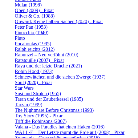
Mulan (1998)
Oben (2009) - Pixar
Oliver & Co. (1988)
Onward: Keine halben Sachen (2020) - Pixar
Peter Pan (1953)
Pinocchio (1940)
Pluto
Pocahontas (1995)
Ralph reichts (2012)
Rapunzel – Neu verföhnt (2010)
Ratatouille (2007) - Pixar
Raya und der letzte Drache (2021)
Robin Hood (1973)
Schneewittchen und die sieben Zwerge (1937)
Soul (2020) - Pixar
Star Wars
Susi und Strolch (1955)
Taran und der Zauberkessel (1985)
Tarzan (1999)
The Nightmare Before Christmas (1993)
Toy Story (1995) - Pixar
Triff die Robinsons (2007)
Vaiana - Das Paradies hat einen Haken (2016)
WALL·E – Der Letzte räumt die Erde auf (2008) - Pixar
Zoomania - Ganz schön ausgefuchst (2016)