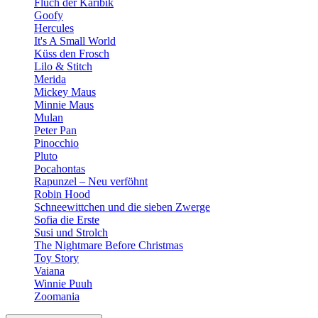
Fluch der Karibik
Goofy
Hercules
It's A Small World
Küss den Frosch
Lilo & Stitch
Merida
Mickey Maus
Minnie Maus
Mulan
Peter Pan
Pinocchio
Pluto
Pocahontas
Rapunzel – Neu verföhnt
Robin Hood
Schneewittchen und die sieben Zwerge
Sofia die Erste
Susi und Strolch
The Nightmare Before Christmas
Toy Story
Vaiana
Winnie Puuh
Zoomania