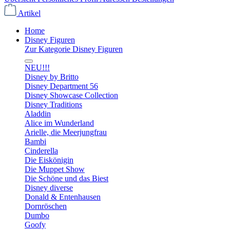
Artikel
Home
Disney Figuren
Zur Kategorie Disney Figuren
NEU!!!
Disney by Britto
Disney Department 56
Disney Showcase Collection
Disney Traditions
Aladdin
Alice im Wunderland
Arielle, die Meerjungfrau
Bambi
Cinderella
Die Eiskönigin
Die Muppet Show
Die Schöne und das Biest
Disney diverse
Donald & Entenhausen
Dornröschen
Dumbo
Goofy