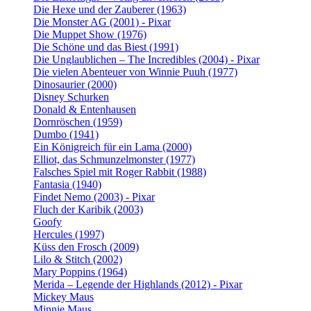
Die Hexe und der Zauberer (1963)
Die Monster AG (2001) - Pixar
Die Muppet Show (1976)
Die Schöne und das Biest (1991)
Die Unglaublichen – The Incredibles (2004) - Pixar
Die vielen Abenteuer von Winnie Puuh (1977)
Dinosaurier (2000)
Disney Schurken
Donald & Entenhausen
Dornröschen (1959)
Dumbo (1941)
Ein Königreich für ein Lama (2000)
Elliot, das Schmunzelmonster (1977)
Falsches Spiel mit Roger Rabbit (1988)
Fantasia (1940)
Findet Nemo (2003) - Pixar
Fluch der Karibik (2003)
Goofy
Hercules (1997)
Küss den Frosch (2009)
Lilo & Stitch (2002)
Mary Poppins (1964)
Merida – Legende der Highlands (2012) - Pixar
Mickey Maus
Minnie Maus