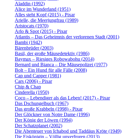
Aladdin (1992)
Alice im Wunderland (1951)
Alles steht Kopf (2015) - Pixar
Arielle, die Meerjungfrau (1989)
Aristocats (1970)
Arlo & Spot (2015) - Pixar
Atlantis – Das Geheimnis der verlorenen Stadt (2001)
Bambi (1942)
Bärenbrüder (2003)
Basil, der große Mäusedetektiv (1986)
Baymax – Riesiges Robowabohu (2014)
Bernard und Bianca – Die Mäusepolizei (1977)
Bolt – Ein Hund für alle Fälle (2008)
Cap und Capper (1981)
Cars (2006) - Pixar
Chip & Chap
Cinderella (1950)
Coco – Lebendiger als das Leben! (2017) - Pixar
Das Dschungelbuch (1967)
Das große Krabbeln (1998) - Pixar
Der Glöckner von Notre Dame (1996)
Der König der Löwen (1994)
Der Schatzplanet (2002)
Die Abenteuer von Ichabod und Taddäus Kröte (1949)
Die Eiskönigin – Völlig unverfroren (2013)