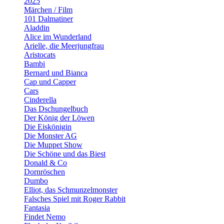
2025
Märchen / Film
101 Dalmatiner
Aladdin
Alice im Wunderland
Arielle, die Meerjungfrau
Aristocats
Bambi
Bernard und Bianca
Cap und Capper
Cars
Cinderella
Das Dschungelbuch
Der König der Löwen
Die Eiskönigin
Die Monster AG
Die Muppet Show
Die Schöne und das Biest
Donald & Co
Dornröschen
Dumbo
Elliot, das Schmunzelmonster
Falsches Spiel mit Roger Rabbit
Fantasia
Findet Nemo