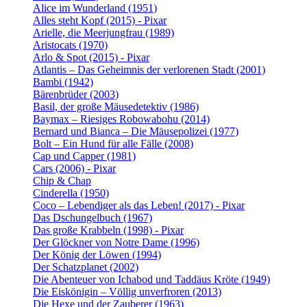
Alice im Wunderland (1951)
Alles steht Kopf (2015) - Pixar
Arielle, die Meerjungfrau (1989)
Aristocats (1970)
Arlo & Spot (2015) - Pixar
Atlantis – Das Geheimnis der verlorenen Stadt (2001)
Bambi (1942)
Bärenbrüder (2003)
Basil, der große Mäusedetektiv (1986)
Baymax – Riesiges Robowabohu (2014)
Bernard und Bianca – Die Mäusepolizei (1977)
Bolt – Ein Hund für alle Fälle (2008)
Cap und Capper (1981)
Cars (2006) - Pixar
Chip & Chap
Cinderella (1950)
Coco – Lebendiger als das Leben! (2017) - Pixar
Das Dschungelbuch (1967)
Das große Krabbeln (1998) - Pixar
Der Glöckner von Notre Dame (1996)
Der König der Löwen (1994)
Der Schatzplanet (2002)
Die Abenteuer von Ichabod und Taddäus Kröte (1949)
Die Eiskönigin – Völlig unverfroren (2013)
Die Hexe und der Zauberer (1963)