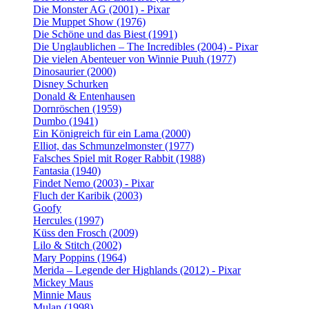
Die Monster AG (2001) - Pixar
Die Muppet Show (1976)
Die Schöne und das Biest (1991)
Die Unglaublichen – The Incredibles (2004) - Pixar
Die vielen Abenteuer von Winnie Puuh (1977)
Dinosaurier (2000)
Disney Schurken
Donald & Entenhausen
Dornröschen (1959)
Dumbo (1941)
Ein Königreich für ein Lama (2000)
Elliot, das Schmunzelmonster (1977)
Falsches Spiel mit Roger Rabbit (1988)
Fantasia (1940)
Findet Nemo (2003) - Pixar
Fluch der Karibik (2003)
Goofy
Hercules (1997)
Küss den Frosch (2009)
Lilo & Stitch (2002)
Mary Poppins (1964)
Merida – Legende der Highlands (2012) - Pixar
Mickey Maus
Minnie Maus
Mulan (1998)