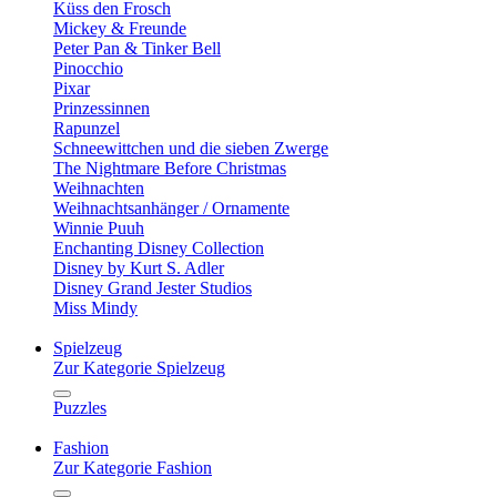
Küss den Frosch
Mickey & Freunde
Peter Pan & Tinker Bell
Pinocchio
Pixar
Prinzessinnen
Rapunzel
Schneewittchen und die sieben Zwerge
The Nightmare Before Christmas
Weihnachten
Weihnachtsanhänger / Ornamente
Winnie Puuh
Enchanting Disney Collection
Disney by Kurt S. Adler
Disney Grand Jester Studios
Miss Mindy
Spielzeug
Zur Kategorie Spielzeug
Puzzles
Fashion
Zur Kategorie Fashion