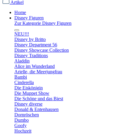
Artikel
Home
Disney Figuren
Zur Kategorie Disney Figuren
NEU!!!
Disney by Britto
Disney Department 56
Disney Showcase Collection
Disney Traditions
Aladdin
Alice im Wunderland
Arielle, die Meerjungfrau
Bambi
Cinderella
Die Eiskönigin
Die Muppet Show
Die Schöne und das Biest
Disney diverse
Donald & Entenhausen
Dornröschen
Dumbo
Goofy
Hochzeit