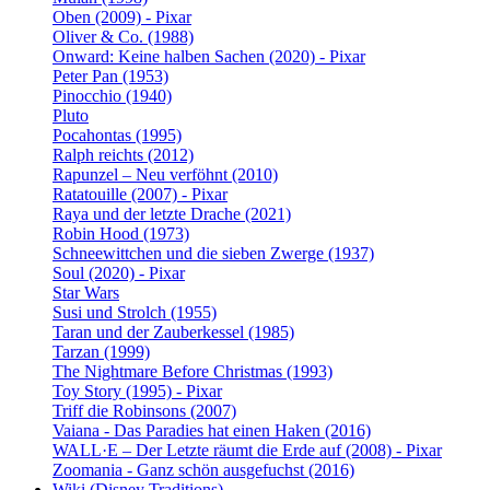
Oben (2009) - Pixar
Oliver & Co. (1988)
Onward: Keine halben Sachen (2020) - Pixar
Peter Pan (1953)
Pinocchio (1940)
Pluto
Pocahontas (1995)
Ralph reichts (2012)
Rapunzel – Neu verföhnt (2010)
Ratatouille (2007) - Pixar
Raya und der letzte Drache (2021)
Robin Hood (1973)
Schneewittchen und die sieben Zwerge (1937)
Soul (2020) - Pixar
Star Wars
Susi und Strolch (1955)
Taran und der Zauberkessel (1985)
Tarzan (1999)
The Nightmare Before Christmas (1993)
Toy Story (1995) - Pixar
Triff die Robinsons (2007)
Vaiana - Das Paradies hat einen Haken (2016)
WALL·E – Der Letzte räumt die Erde auf (2008) - Pixar
Zoomania - Ganz schön ausgefuchst (2016)
Wiki (Disney Traditions)