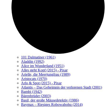
101 Dalmatiner (1961)
Aladdin (1992)
Alice im Wunderland (1951)
Alles steht Kopf (2015) - Pixar
Arielle, die Meerjungfrau (1989)
Aristocats (1970)
Arlo & Spot (2015) - Pixar
Atlantis – Das Geheimnis der verlorenen Stadt (2001)
Bambi (1942)
Bärenbrüder (2003)
Basil, der große Mäusedetektiv (1986)
Baymax – Riesiges Robowabohu (2014)