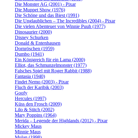
Die Monster AG (2001) - Pixar
Die Muppet Show (1976)
Die Schöne und das Biest (1991)
Die Unglaublichen – The Incredibles (2004) - Pixar
Die vielen Abenteuer von Winnie Puuh (1977)
Dinosaurier (2000)
Disney Schurken
Donald & Entenhausen
Dornröschen (1959)
Dumbo (1941)
Ein Königreich für ein Lama (2000)
Elliot, das Schmunzelmonster (1977)
Falsches Spiel mit Roger Rabbit (1988)
Fantasia (1940)
Findet Nemo (2003) - Pixar
Fluch der Karibik (2003)
Goofy
Hercules (1997)
Küss den Frosch (2009)
Lilo & Stitch (2002)
Mary Poppins (1964)
Merida – Legende der Highlands (2012) - Pixar
Mickey Maus
Minnie Maus
Mulan (1998)