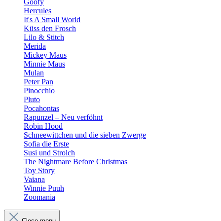
Goofy
Hercules
It's A Small World
Küss den Frosch
Lilo & Stitch
Merida
Mickey Maus
Minnie Maus
Mulan
Peter Pan
Pinocchio
Pluto
Pocahontas
Rapunzel – Neu verföhnt
Robin Hood
Schneewittchen und die sieben Zwerge
Sofia die Erste
Susi und Strolch
The Nightmare Before Christmas
Toy Story
Vaiana
Winnie Puuh
Zoomania
Close menu