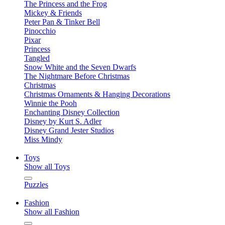
The Princess and the Frog
Mickey & Friends
Peter Pan & Tinker Bell
Pinocchio
Pixar
Princess
Tangled
Snow White and the Seven Dwarfs
The Nightmare Before Christmas
Christmas
Christmas Ornaments & Hanging Decorations
Winnie the Pooh
Enchanting Disney Collection
Disney by Kurt S. Adler
Disney Grand Jester Studios
Miss Mindy
Toys
Show all Toys
Puzzles
Fashion
Show all Fashion