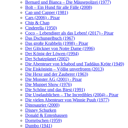
Bernard und Bianca – Die Mäusepolizei (1977)
Bolt – Ein Hund für alle Fälle (2008)
Cap und Capper (1981)
Cars (2006) - Pixar
Chip & Chap
Cinderella (1950)
Coco – Lebendiger als das Leben! (2017) - Pixar
Das Dschungelbuch (1967)
Das große Krabbeln (1998) - Pixar
Der Glöckner von Notre Dame (1996)
Der König der Löwen (1994)
Der Schatzplanet (2002)
Die Abenteuer von Ichabod und Taddäus Kröte (1949)
Die Eiskönigin – Völlig unverfroren (2013)
Die Hexe und der Zauberer (1963)
Die Monster AG (2001) - Pixar
Die Muppet Show (1976)
Die Schöne und das Biest (1991)
Die Unglaublichen – The Incredibles (2004) - Pixar
Die vielen Abenteuer von Winnie Puuh (1977)
Dinosaurier (2000)
Disney Schurken
Donald & Entenhausen
Dornröschen (1959)
Dumbo (1941)