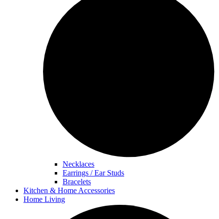
Necklaces
Earrings / Ear Studs
Bracelets
Kitchen & Home Accessories
Home Living