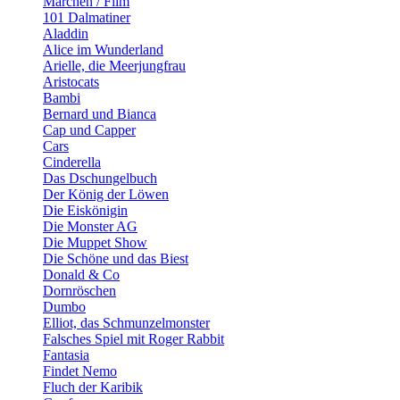
Märchen / Film
101 Dalmatiner
Aladdin
Alice im Wunderland
Arielle, die Meerjungfrau
Aristocats
Bambi
Bernard und Bianca
Cap und Capper
Cars
Cinderella
Das Dschungelbuch
Der König der Löwen
Die Eiskönigin
Die Monster AG
Die Muppet Show
Die Schöne und das Biest
Donald & Co
Dornröschen
Dumbo
Elliot, das Schmunzelmonster
Falsches Spiel mit Roger Rabbit
Fantasia
Findet Nemo
Fluch der Karibik