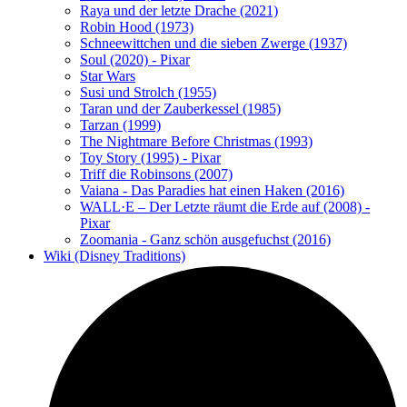
Raya und der letzte Drache (2021)
Robin Hood (1973)
Schneewittchen und die sieben Zwerge (1937)
Soul (2020) - Pixar
Star Wars
Susi und Strolch (1955)
Taran und der Zauberkessel (1985)
Tarzan (1999)
The Nightmare Before Christmas (1993)
Toy Story (1995) - Pixar
Triff die Robinsons (2007)
Vaiana - Das Paradies hat einen Haken (2016)
WALL·E – Der Letzte räumt die Erde auf (2008) -
Pixar
Zoomania - Ganz schön ausgefuchst (2016)
Wiki (Disney Traditions)