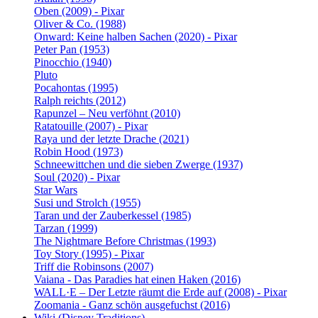
Oben (2009) - Pixar
Oliver & Co. (1988)
Onward: Keine halben Sachen (2020) - Pixar
Peter Pan (1953)
Pinocchio (1940)
Pluto
Pocahontas (1995)
Ralph reichts (2012)
Rapunzel – Neu verföhnt (2010)
Ratatouille (2007) - Pixar
Raya und der letzte Drache (2021)
Robin Hood (1973)
Schneewittchen und die sieben Zwerge (1937)
Soul (2020) - Pixar
Star Wars
Susi und Strolch (1955)
Taran und der Zauberkessel (1985)
Tarzan (1999)
The Nightmare Before Christmas (1993)
Toy Story (1995) - Pixar
Triff die Robinsons (2007)
Vaiana - Das Paradies hat einen Haken (2016)
WALL·E – Der Letzte räumt die Erde auf (2008) - Pixar
Zoomania - Ganz schön ausgefuchst (2016)
Wiki (Disney Traditions)