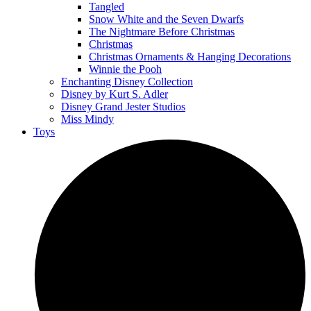
Tangled
Snow White and the Seven Dwarfs
The Nightmare Before Christmas
Christmas
Christmas Ornaments & Hanging Decorations
Winnie the Pooh
Enchanting Disney Collection
Disney by Kurt S. Adler
Disney Grand Jester Studios
Miss Mindy
Toys