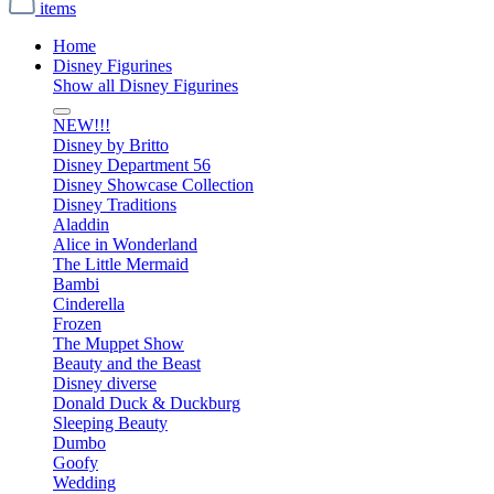
items
Home
Disney Figurines
Show all Disney Figurines
NEW!!!
Disney by Britto
Disney Department 56
Disney Showcase Collection
Disney Traditions
Aladdin
Alice in Wonderland
The Little Mermaid
Bambi
Cinderella
Frozen
The Muppet Show
Beauty and the Beast
Disney diverse
Donald Duck & Duckburg
Sleeping Beauty
Dumbo
Goofy
Wedding