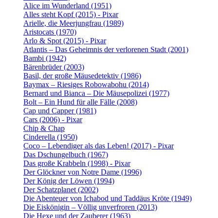
Alice im Wunderland (1951)
Alles steht Kopf (2015) - Pixar
Arielle, die Meerjungfrau (1989)
Aristocats (1970)
Arlo & Spot (2015) - Pixar
Atlantis – Das Geheimnis der verlorenen Stadt (2001)
Bambi (1942)
Bärenbrüder (2003)
Basil, der große Mäusedetektiv (1986)
Baymax – Riesiges Robowabohu (2014)
Bernard und Bianca – Die Mäusepolizei (1977)
Bolt – Ein Hund für alle Fälle (2008)
Cap und Capper (1981)
Cars (2006) - Pixar
Chip & Chap
Cinderella (1950)
Coco – Lebendiger als das Leben! (2017) - Pixar
Das Dschungelbuch (1967)
Das große Krabbeln (1998) - Pixar
Der Glöckner von Notre Dame (1996)
Der König der Löwen (1994)
Der Schatzplanet (2002)
Die Abenteuer von Ichabod und Taddäus Kröte (1949)
Die Eiskönigin – Völlig unverfroren (2013)
Die Hexe und der Zauberer (1963)