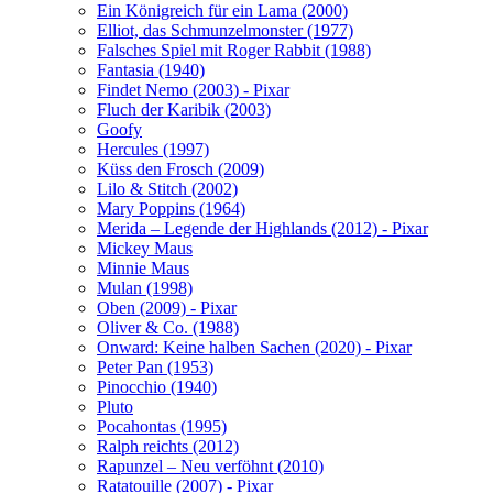
Ein Königreich für ein Lama (2000)
Elliot, das Schmunzelmonster (1977)
Falsches Spiel mit Roger Rabbit (1988)
Fantasia (1940)
Findet Nemo (2003) - Pixar
Fluch der Karibik (2003)
Goofy
Hercules (1997)
Küss den Frosch (2009)
Lilo & Stitch (2002)
Mary Poppins (1964)
Merida – Legende der Highlands (2012) - Pixar
Mickey Maus
Minnie Maus
Mulan (1998)
Oben (2009) - Pixar
Oliver & Co. (1988)
Onward: Keine halben Sachen (2020) - Pixar
Peter Pan (1953)
Pinocchio (1940)
Pluto
Pocahontas (1995)
Ralph reichts (2012)
Rapunzel – Neu verföhnt (2010)
Ratatouille (2007) - Pixar