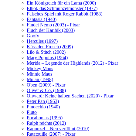
Ein Königreich für ein Lama (2000)
Elliot, das Schmunzelmonster (1977)
Falsches Spiel mit Roger Rabbit (1988)
Fantasia (1940)
Findet Nemo (2003) - Pixar
Fluch der Karibik (2003)
Goofy
Hercules (1997)
Küss den Frosch (2009)
Lilo & Stitch (2002)
Mary Poppins (1964)
Merida – Legende der Highlands (2012) - Pixar
Mickey Maus
Minnie Maus
Mulan (1998)
Oben (2009) - Pixar
Oliver & Co. (1988)
Onward: Keine halben Sachen (2020) - Pixar
Peter Pan (1953)
Pinocchio (1940)
Pluto
Pocahontas (1995)
Ralph reichts (2012)
Rapunzel – Neu verföhnt (2010)
Ratatouille (2007) - Pixar