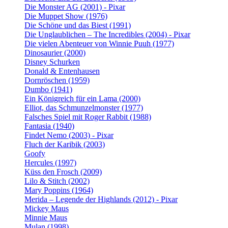
Die Monster AG (2001) - Pixar
Die Muppet Show (1976)
Die Schöne und das Biest (1991)
Die Unglaublichen – The Incredibles (2004) - Pixar
Die vielen Abenteuer von Winnie Puuh (1977)
Dinosaurier (2000)
Disney Schurken
Donald & Entenhausen
Dornröschen (1959)
Dumbo (1941)
Ein Königreich für ein Lama (2000)
Elliot, das Schmunzelmonster (1977)
Falsches Spiel mit Roger Rabbit (1988)
Fantasia (1940)
Findet Nemo (2003) - Pixar
Fluch der Karibik (2003)
Goofy
Hercules (1997)
Küss den Frosch (2009)
Lilo & Stitch (2002)
Mary Poppins (1964)
Merida – Legende der Highlands (2012) - Pixar
Mickey Maus
Minnie Maus
Mulan (1998)