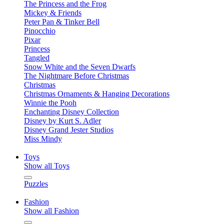
The Princess and the Frog
Mickey & Friends
Peter Pan & Tinker Bell
Pinocchio
Pixar
Princess
Tangled
Snow White and the Seven Dwarfs
The Nightmare Before Christmas
Christmas
Christmas Ornaments & Hanging Decorations
Winnie the Pooh
Enchanting Disney Collection
Disney by Kurt S. Adler
Disney Grand Jester Studios
Miss Mindy
Toys
Show all Toys
Puzzles
Fashion
Show all Fashion