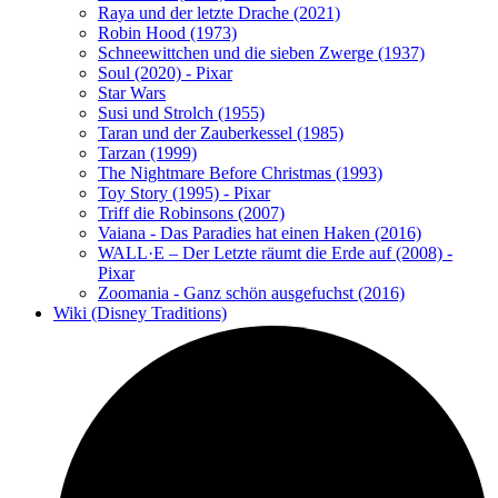
Raya und der letzte Drache (2021)
Robin Hood (1973)
Schneewittchen und die sieben Zwerge (1937)
Soul (2020) - Pixar
Star Wars
Susi und Strolch (1955)
Taran und der Zauberkessel (1985)
Tarzan (1999)
The Nightmare Before Christmas (1993)
Toy Story (1995) - Pixar
Triff die Robinsons (2007)
Vaiana - Das Paradies hat einen Haken (2016)
WALL·E – Der Letzte räumt die Erde auf (2008) -
Pixar
Zoomania - Ganz schön ausgefuchst (2016)
Wiki (Disney Traditions)