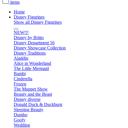
items
Home
Disney Figurines
Show all Disney Figurines
NEW!!!
Disney by Britto
Disney Department 56
Disney Showcase Collection
Disney Traditions
Aladdin
Alice in Wonderland
The Little Mermaid
Bambi
Cinderella
Frozen
The Muppet Show
Beauty and the Beast
Disney diverse
Donald Duck & Duckburg
Sleeping Beauty
Dumbo
Goofy
Wedding