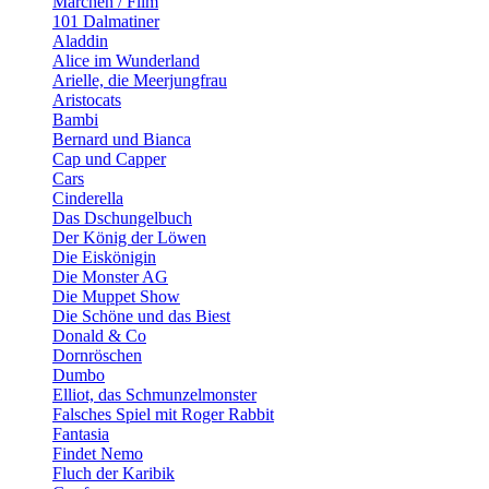
Märchen / Film
101 Dalmatiner
Aladdin
Alice im Wunderland
Arielle, die Meerjungfrau
Aristocats
Bambi
Bernard und Bianca
Cap und Capper
Cars
Cinderella
Das Dschungelbuch
Der König der Löwen
Die Eiskönigin
Die Monster AG
Die Muppet Show
Die Schöne und das Biest
Donald & Co
Dornröschen
Dumbo
Elliot, das Schmunzelmonster
Falsches Spiel mit Roger Rabbit
Fantasia
Findet Nemo
Fluch der Karibik