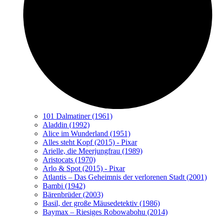
101 Dalmatiner (1961)
Aladdin (1992)
Alice im Wunderland (1951)
Alles steht Kopf (2015) - Pixar
Arielle, die Meerjungfrau (1989)
Aristocats (1970)
Arlo & Spot (2015) - Pixar
Atlantis – Das Geheimnis der verlorenen Stadt (2001)
Bambi (1942)
Bärenbrüder (2003)
Basil, der große Mäusedetektiv (1986)
Baymax – Riesiges Robowabohu (2014)