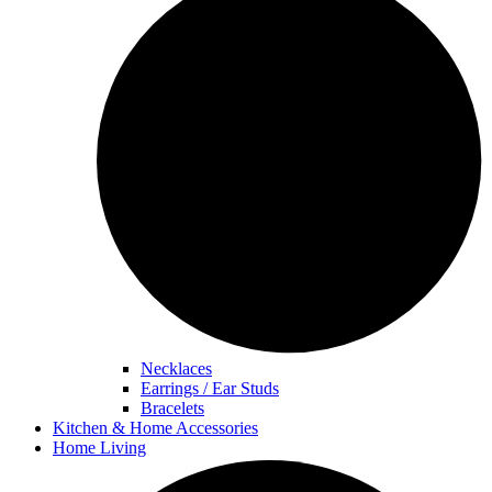
Necklaces
Earrings / Ear Studs
Bracelets
Kitchen & Home Accessories
Home Living