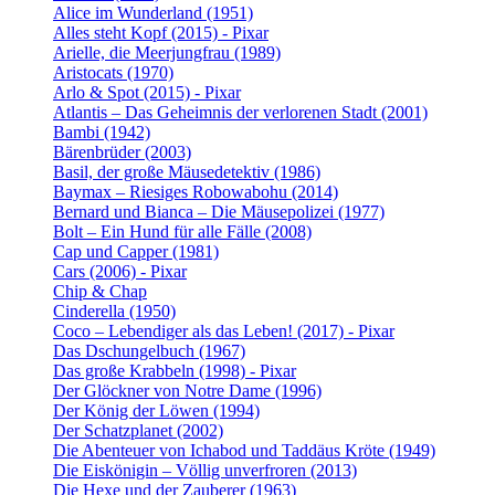
Alice im Wunderland (1951)
Alles steht Kopf (2015) - Pixar
Arielle, die Meerjungfrau (1989)
Aristocats (1970)
Arlo & Spot (2015) - Pixar
Atlantis – Das Geheimnis der verlorenen Stadt (2001)
Bambi (1942)
Bärenbrüder (2003)
Basil, der große Mäusedetektiv (1986)
Baymax – Riesiges Robowabohu (2014)
Bernard und Bianca – Die Mäusepolizei (1977)
Bolt – Ein Hund für alle Fälle (2008)
Cap und Capper (1981)
Cars (2006) - Pixar
Chip & Chap
Cinderella (1950)
Coco – Lebendiger als das Leben! (2017) - Pixar
Das Dschungelbuch (1967)
Das große Krabbeln (1998) - Pixar
Der Glöckner von Notre Dame (1996)
Der König der Löwen (1994)
Der Schatzplanet (2002)
Die Abenteuer von Ichabod und Taddäus Kröte (1949)
Die Eiskönigin – Völlig unverfroren (2013)
Die Hexe und der Zauberer (1963)