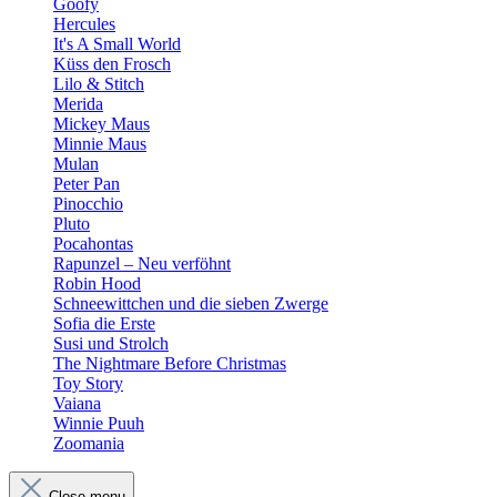
Goofy
Hercules
It's A Small World
Küss den Frosch
Lilo & Stitch
Merida
Mickey Maus
Minnie Maus
Mulan
Peter Pan
Pinocchio
Pluto
Pocahontas
Rapunzel – Neu verföhnt
Robin Hood
Schneewittchen und die sieben Zwerge
Sofia die Erste
Susi und Strolch
The Nightmare Before Christmas
Toy Story
Vaiana
Winnie Puuh
Zoomania
Close menu