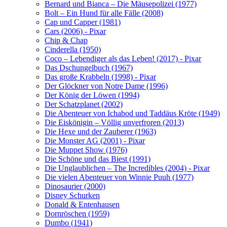
Bernard und Bianca – Die Mäusepolizei (1977)
Bolt – Ein Hund für alle Fälle (2008)
Cap und Capper (1981)
Cars (2006) - Pixar
Chip & Chap
Cinderella (1950)
Coco – Lebendiger als das Leben! (2017) - Pixar
Das Dschungelbuch (1967)
Das große Krabbeln (1998) - Pixar
Der Glöckner von Notre Dame (1996)
Der König der Löwen (1994)
Der Schatzplanet (2002)
Die Abenteuer von Ichabod und Taddäus Kröte (1949)
Die Eiskönigin – Völlig unverfroren (2013)
Die Hexe und der Zauberer (1963)
Die Monster AG (2001) - Pixar
Die Muppet Show (1976)
Die Schöne und das Biest (1991)
Die Unglaublichen – The Incredibles (2004) - Pixar
Die vielen Abenteuer von Winnie Puuh (1977)
Dinosaurier (2000)
Disney Schurken
Donald & Entenhausen
Dornröschen (1959)
Dumbo (1941)