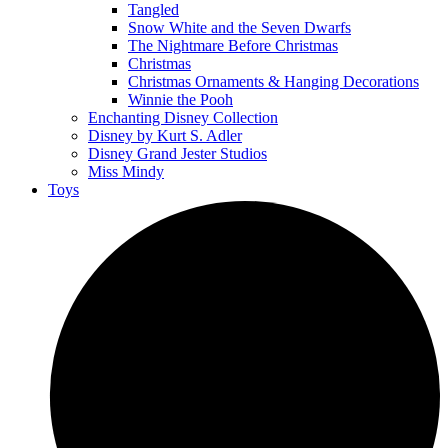
Tangled
Snow White and the Seven Dwarfs
The Nightmare Before Christmas
Christmas
Christmas Ornaments & Hanging Decorations
Winnie the Pooh
Enchanting Disney Collection
Disney by Kurt S. Adler
Disney Grand Jester Studios
Miss Mindy
Toys