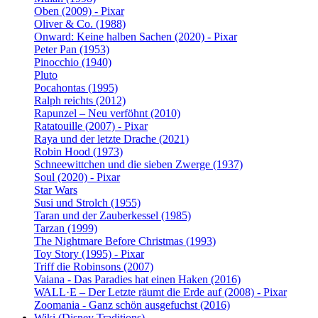
Oben (2009) - Pixar
Oliver & Co. (1988)
Onward: Keine halben Sachen (2020) - Pixar
Peter Pan (1953)
Pinocchio (1940)
Pluto
Pocahontas (1995)
Ralph reichts (2012)
Rapunzel – Neu verföhnt (2010)
Ratatouille (2007) - Pixar
Raya und der letzte Drache (2021)
Robin Hood (1973)
Schneewittchen und die sieben Zwerge (1937)
Soul (2020) - Pixar
Star Wars
Susi und Strolch (1955)
Taran und der Zauberkessel (1985)
Tarzan (1999)
The Nightmare Before Christmas (1993)
Toy Story (1995) - Pixar
Triff die Robinsons (2007)
Vaiana - Das Paradies hat einen Haken (2016)
WALL·E – Der Letzte räumt die Erde auf (2008) - Pixar
Zoomania - Ganz schön ausgefuchst (2016)
Wiki (Disney Traditions)