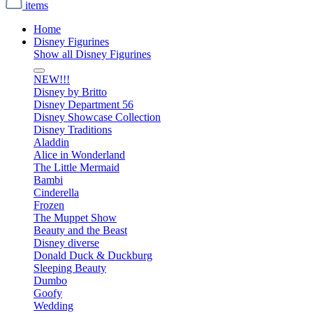
items
Home
Disney Figurines
Show all Disney Figurines
NEW!!!
Disney by Britto
Disney Department 56
Disney Showcase Collection
Disney Traditions
Aladdin
Alice in Wonderland
The Little Mermaid
Bambi
Cinderella
Frozen
The Muppet Show
Beauty and the Beast
Disney diverse
Donald Duck & Duckburg
Sleeping Beauty
Dumbo
Goofy
Wedding