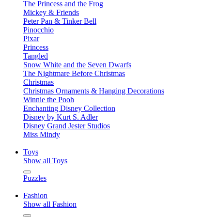
The Princess and the Frog
Mickey & Friends
Peter Pan & Tinker Bell
Pinocchio
Pixar
Princess
Tangled
Snow White and the Seven Dwarfs
The Nightmare Before Christmas
Christmas
Christmas Ornaments & Hanging Decorations
Winnie the Pooh
Enchanting Disney Collection
Disney by Kurt S. Adler
Disney Grand Jester Studios
Miss Mindy
Toys
Show all Toys
Puzzles
Fashion
Show all Fashion