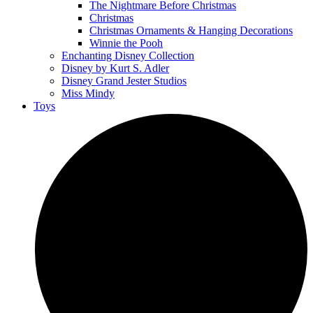
The Nightmare Before Christmas
Christmas
Christmas Ornaments & Hanging Decorations
Winnie the Pooh
Enchanting Disney Collection
Disney by Kurt S. Adler
Disney Grand Jester Studios
Miss Mindy
Toys