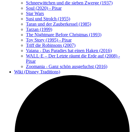
Schneewittchen und die sieben Zwerge (1937)
Soul (2020) - Pixar
Star Wars
Susi und Strolch (1955)
Taran und der Zauberkessel (1985)
Tarzan (1999)
The Nightmare Before Christmas (1993)
Toy Story (1995) - Pixar
Triff die Robinsons (2007)
Vaiana - Das Paradies hat einen Haken (2016)
WALL·E – Der Letzte räumt die Erde auf (2008) -
Pixar
Zoomania - Ganz schön ausgefuchst (2016)
Wiki (Disney Traditions)