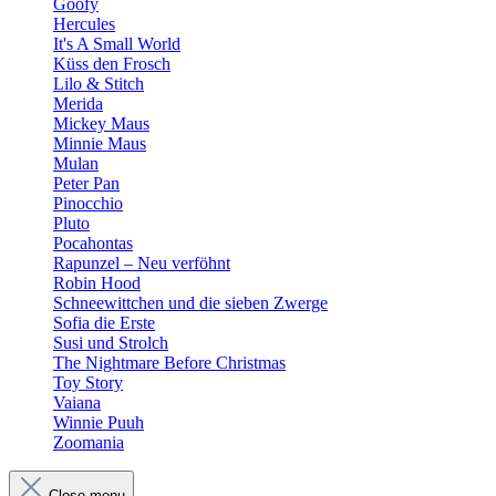
Goofy
Hercules
It's A Small World
Küss den Frosch
Lilo & Stitch
Merida
Mickey Maus
Minnie Maus
Mulan
Peter Pan
Pinocchio
Pluto
Pocahontas
Rapunzel – Neu verföhnt
Robin Hood
Schneewittchen und die sieben Zwerge
Sofia die Erste
Susi und Strolch
The Nightmare Before Christmas
Toy Story
Vaiana
Winnie Puuh
Zoomania
Close menu