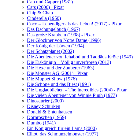
Cap und Capper (1981)
Cars (2006) - Pixar
Chip & Chap
Cinderella (1950)
Coco – Lebendiger als das Leben! (2017) - Pixar
Das Dschungelbuch (1967)
Das große Krabbeln (1998) - Pixar
Der Glöckner von Notre Dame (1996)
Der König der Löwen (1994)
Der Schatzplanet (2002)
Die Abenteuer von Ichabod und Taddäus Kröte (1949)
Die Eiskönigin – Völlig unverfroren (2013)
Die Hexe und der Zauberer (1963)
Die Monster AG (2001) - Pixar
Die Muppet Show (1976)
Die Schöne und das Biest (1991)
Die Unglaublichen – The Incredibles (2004) - Pixar
Die vielen Abenteuer von Winnie Puuh (1977)
Dinosaurier (2000)
Disney Schurken
Donald & Entenhausen
Dornröschen (1959)
Dumbo (1941)
Ein Königreich für ein Lama (2000)
Elliot, das Schmunzelmonster (1977)