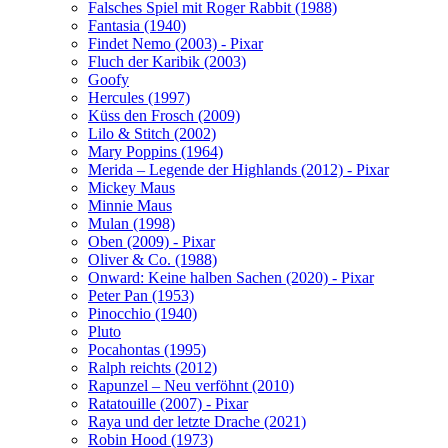
Falsches Spiel mit Roger Rabbit (1988)
Fantasia (1940)
Findet Nemo (2003) - Pixar
Fluch der Karibik (2003)
Goofy
Hercules (1997)
Küss den Frosch (2009)
Lilo & Stitch (2002)
Mary Poppins (1964)
Merida – Legende der Highlands (2012) - Pixar
Mickey Maus
Minnie Maus
Mulan (1998)
Oben (2009) - Pixar
Oliver & Co. (1988)
Onward: Keine halben Sachen (2020) - Pixar
Peter Pan (1953)
Pinocchio (1940)
Pluto
Pocahontas (1995)
Ralph reichts (2012)
Rapunzel – Neu verföhnt (2010)
Ratatouille (2007) - Pixar
Raya und der letzte Drache (2021)
Robin Hood (1973)