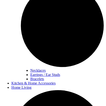
Necklaces
Earrings / Ear Studs
Bracelets
Kitchen & Home Accessories
Home Living