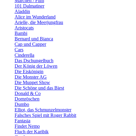
Märchen / Film
101 Dalmatiner
Aladdin
Alice im Wunderland
Arielle, die Meerjungfrau
Aristocats
Bambi
Bernard und Bianca
Cap und Capper
Cars
Cinderella
Das Dschungelbuch
Der König der Löwen
Die Eiskönigin
Die Monster AG
Die Muppet Show
Die Schöne und das Biest
Donald & Co
Dornröschen
Dumbo
Elliot, das Schmunzelmonster
Falsches Spiel mit Roger Rabbit
Fantasia
Findet Nemo
Fluch der Karibik