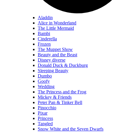
Aladdin
Alice in Wonderland
The Little Mermaid
Bambi
Cinderella
Frozen
The Muppet Show
Beauty and the Beast
Disney diverse
Donald Duck & Duckburg
Sleeping Beauty
Dumbo
Goofy
Wedding
The Princess and the Frog
Mickey & Friends
Peter Pan & Tinker Bell
Pinocchio
Pixar
Princess
Tangled
Snow White and the Seven Dwarfs