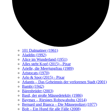
101 Dalmatiner (1961)
Aladdin (1992)
Alice im Wunderland (1951)
Alles steht Kopf (2015) - Pixar
Arielle, die Meerjungfrau (1989)
Aristocats (1970)
Arlo & Spot (2015) - Pixar
Atlantis – Das Geheimnis der verlorenen Stadt (2001)
Bambi (1942)
Bärenbrüder (2003)
Basil, der große Mäusedetektiv (1986)
Baymax – Riesiges Robowabohu (2014)
Bernard und Bianca – Die Mäusepolizei (1977)
Bolt – Ein Hund für alle Fälle (2008)