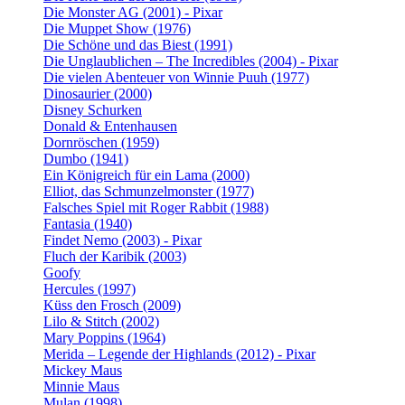
Die Monster AG (2001) - Pixar
Die Muppet Show (1976)
Die Schöne und das Biest (1991)
Die Unglaublichen – The Incredibles (2004) - Pixar
Die vielen Abenteuer von Winnie Puuh (1977)
Dinosaurier (2000)
Disney Schurken
Donald & Entenhausen
Dornröschen (1959)
Dumbo (1941)
Ein Königreich für ein Lama (2000)
Elliot, das Schmunzelmonster (1977)
Falsches Spiel mit Roger Rabbit (1988)
Fantasia (1940)
Findet Nemo (2003) - Pixar
Fluch der Karibik (2003)
Goofy
Hercules (1997)
Küss den Frosch (2009)
Lilo & Stitch (2002)
Mary Poppins (1964)
Merida – Legende der Highlands (2012) - Pixar
Mickey Maus
Minnie Maus
Mulan (1998)