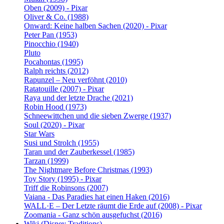
Oben (2009) - Pixar
Oliver & Co. (1988)
Onward: Keine halben Sachen (2020) - Pixar
Peter Pan (1953)
Pinocchio (1940)
Pluto
Pocahontas (1995)
Ralph reichts (2012)
Rapunzel – Neu verföhnt (2010)
Ratatouille (2007) - Pixar
Raya und der letzte Drache (2021)
Robin Hood (1973)
Schneewittchen und die sieben Zwerge (1937)
Soul (2020) - Pixar
Star Wars
Susi und Strolch (1955)
Taran und der Zauberkessel (1985)
Tarzan (1999)
The Nightmare Before Christmas (1993)
Toy Story (1995) - Pixar
Triff die Robinsons (2007)
Vaiana - Das Paradies hat einen Haken (2016)
WALL·E – Der Letzte räumt die Erde auf (2008) - Pixar
Zoomania - Ganz schön ausgefuchst (2016)
Wiki (Disney Traditions)