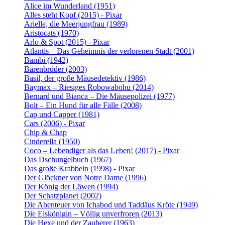
Alice im Wunderland (1951)
Alles steht Kopf (2015) - Pixar
Arielle, die Meerjungfrau (1989)
Aristocats (1970)
Arlo & Spot (2015) - Pixar
Atlantis – Das Geheimnis der verlorenen Stadt (2001)
Bambi (1942)
Bärenbrüder (2003)
Basil, der große Mäusedetektiv (1986)
Baymax – Riesiges Robowabohu (2014)
Bernard und Bianca – Die Mäusepolizei (1977)
Bolt – Ein Hund für alle Fälle (2008)
Cap und Capper (1981)
Cars (2006) - Pixar
Chip & Chap
Cinderella (1950)
Coco – Lebendiger als das Leben! (2017) - Pixar
Das Dschungelbuch (1967)
Das große Krabbeln (1998) - Pixar
Der Glöckner von Notre Dame (1996)
Der König der Löwen (1994)
Der Schatzplanet (2002)
Die Abenteuer von Ichabod und Taddäus Kröte (1949)
Die Eiskönigin – Völlig unverfroren (2013)
Die Hexe und der Zauberer (1963)