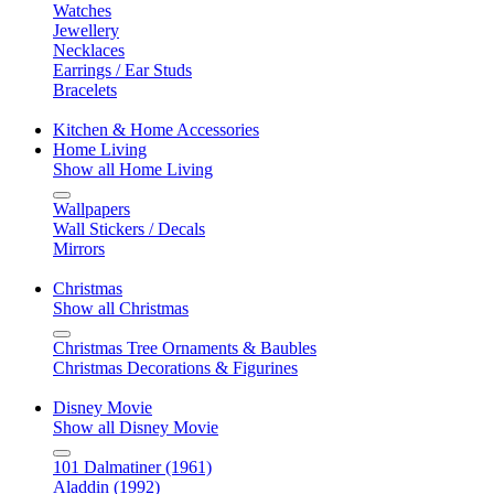
Watches
Jewellery
Necklaces
Earrings / Ear Studs
Bracelets
Kitchen & Home Accessories
Home Living
Show all Home Living
Wallpapers
Wall Stickers / Decals
Mirrors
Christmas
Show all Christmas
Christmas Tree Ornaments & Baubles
Christmas Decorations & Figurines
Disney Movie
Show all Disney Movie
101 Dalmatiner (1961)
Aladdin (1992)