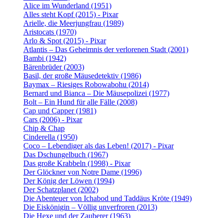
Alice im Wunderland (1951)
Alles steht Kopf (2015) - Pixar
Arielle, die Meerjungfrau (1989)
Aristocats (1970)
Arlo & Spot (2015) - Pixar
Atlantis – Das Geheimnis der verlorenen Stadt (2001)
Bambi (1942)
Bärenbrüder (2003)
Basil, der große Mäusedetektiv (1986)
Baymax – Riesiges Robowabohu (2014)
Bernard und Bianca – Die Mäusepolizei (1977)
Bolt – Ein Hund für alle Fälle (2008)
Cap und Capper (1981)
Cars (2006) - Pixar
Chip & Chap
Cinderella (1950)
Coco – Lebendiger als das Leben! (2017) - Pixar
Das Dschungelbuch (1967)
Das große Krabbeln (1998) - Pixar
Der Glöckner von Notre Dame (1996)
Der König der Löwen (1994)
Der Schatzplanet (2002)
Die Abenteuer von Ichabod und Taddäus Kröte (1949)
Die Eiskönigin – Völlig unverfroren (2013)
Die Hexe und der Zauberer (1963)