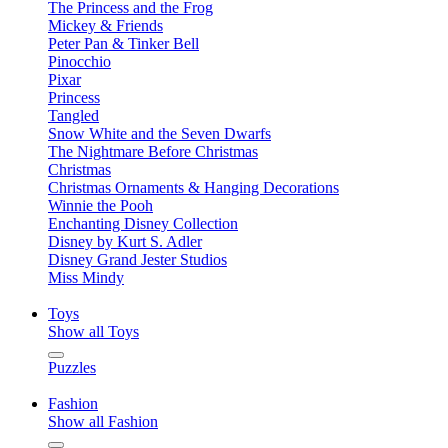
The Princess and the Frog
Mickey & Friends
Peter Pan & Tinker Bell
Pinocchio
Pixar
Princess
Tangled
Snow White and the Seven Dwarfs
The Nightmare Before Christmas
Christmas
Christmas Ornaments & Hanging Decorations
Winnie the Pooh
Enchanting Disney Collection
Disney by Kurt S. Adler
Disney Grand Jester Studios
Miss Mindy
Toys
Show all Toys
Puzzles
Fashion
Show all Fashion