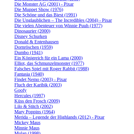
Die Monster AG (2001) - Pixar
Die Muppet Show (1976)
Die Schöne und das Biest (1991)
Die Unglaublichen – The Incredibles (2004) - Pixar
Die vielen Abenteuer von Winnie Puuh (1977)
Dinosaurier (2000)
Disney Schurken
Donald & Entenhausen
Dornröschen (1959)
Dumbo (1941)
Ein Königreich für ein Lama (2000)
Elliot, das Schmunzelmonster (1977)
Falsches Spiel mit Roger Rabbit (1988)
Fantasia (1940)
Findet Nemo (2003) - Pixar
Fluch der Karibik (2003)
Goofy
Hercules (1997)
Küss den Frosch (2009)
Lilo & Stitch (2002)
Mary Poppins (1964)
Merida – Legende der Highlands (2012) - Pixar
Mickey Maus
Minnie Maus
Mulan (1998)