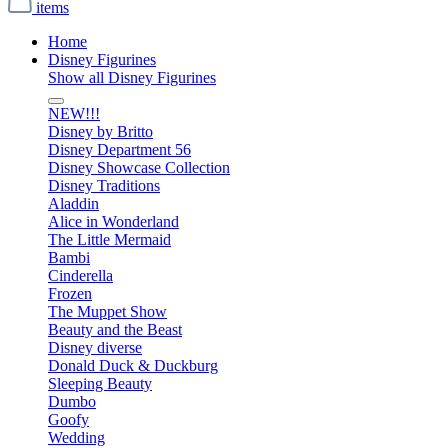
items
Home
Disney Figurines
Show all Disney Figurines
NEW!!!
Disney by Britto
Disney Department 56
Disney Showcase Collection
Disney Traditions
Aladdin
Alice in Wonderland
The Little Mermaid
Bambi
Cinderella
Frozen
The Muppet Show
Beauty and the Beast
Disney diverse
Donald Duck & Duckburg
Sleeping Beauty
Dumbo
Goofy
Wedding