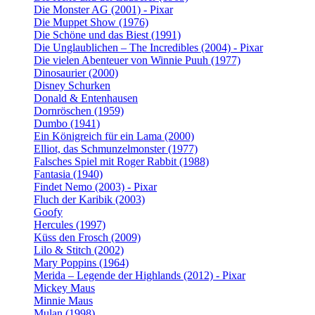
Die Monster AG (2001) - Pixar
Die Muppet Show (1976)
Die Schöne und das Biest (1991)
Die Unglaublichen – The Incredibles (2004) - Pixar
Die vielen Abenteuer von Winnie Puuh (1977)
Dinosaurier (2000)
Disney Schurken
Donald & Entenhausen
Dornröschen (1959)
Dumbo (1941)
Ein Königreich für ein Lama (2000)
Elliot, das Schmunzelmonster (1977)
Falsches Spiel mit Roger Rabbit (1988)
Fantasia (1940)
Findet Nemo (2003) - Pixar
Fluch der Karibik (2003)
Goofy
Hercules (1997)
Küss den Frosch (2009)
Lilo & Stitch (2002)
Mary Poppins (1964)
Merida – Legende der Highlands (2012) - Pixar
Mickey Maus
Minnie Maus
Mulan (1998)