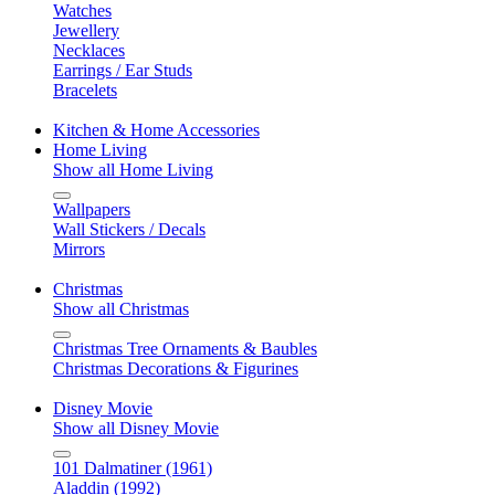
Watches
Jewellery
Necklaces
Earrings / Ear Studs
Bracelets
Kitchen & Home Accessories
Home Living
Show all Home Living
Wallpapers
Wall Stickers / Decals
Mirrors
Christmas
Show all Christmas
Christmas Tree Ornaments & Baubles
Christmas Decorations & Figurines
Disney Movie
Show all Disney Movie
101 Dalmatiner (1961)
Aladdin (1992)