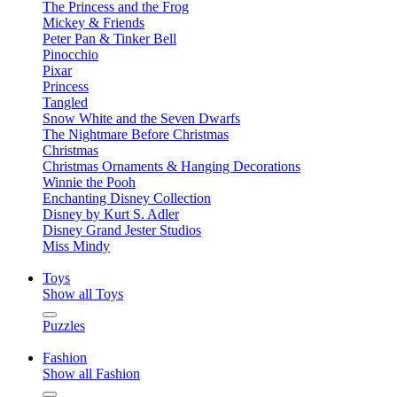
The Princess and the Frog
Mickey & Friends
Peter Pan & Tinker Bell
Pinocchio
Pixar
Princess
Tangled
Snow White and the Seven Dwarfs
The Nightmare Before Christmas
Christmas
Christmas Ornaments & Hanging Decorations
Winnie the Pooh
Enchanting Disney Collection
Disney by Kurt S. Adler
Disney Grand Jester Studios
Miss Mindy
Toys
Show all Toys
Puzzles
Fashion
Show all Fashion