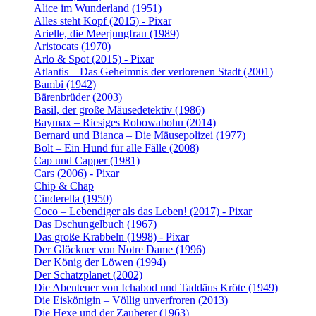
Alice im Wunderland (1951)
Alles steht Kopf (2015) - Pixar
Arielle, die Meerjungfrau (1989)
Aristocats (1970)
Arlo & Spot (2015) - Pixar
Atlantis – Das Geheimnis der verlorenen Stadt (2001)
Bambi (1942)
Bärenbrüder (2003)
Basil, der große Mäusedetektiv (1986)
Baymax – Riesiges Robowabohu (2014)
Bernard und Bianca – Die Mäusepolizei (1977)
Bolt – Ein Hund für alle Fälle (2008)
Cap und Capper (1981)
Cars (2006) - Pixar
Chip & Chap
Cinderella (1950)
Coco – Lebendiger als das Leben! (2017) - Pixar
Das Dschungelbuch (1967)
Das große Krabbeln (1998) - Pixar
Der Glöckner von Notre Dame (1996)
Der König der Löwen (1994)
Der Schatzplanet (2002)
Die Abenteuer von Ichabod und Taddäus Kröte (1949)
Die Eiskönigin – Völlig unverfroren (2013)
Die Hexe und der Zauberer (1963)