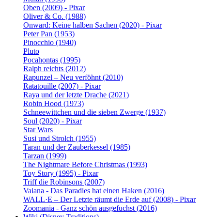
Oben (2009) - Pixar
Oliver & Co. (1988)
Onward: Keine halben Sachen (2020) - Pixar
Peter Pan (1953)
Pinocchio (1940)
Pluto
Pocahontas (1995)
Ralph reichts (2012)
Rapunzel – Neu verföhnt (2010)
Ratatouille (2007) - Pixar
Raya und der letzte Drache (2021)
Robin Hood (1973)
Schneewittchen und die sieben Zwerge (1937)
Soul (2020) - Pixar
Star Wars
Susi und Strolch (1955)
Taran und der Zauberkessel (1985)
Tarzan (1999)
The Nightmare Before Christmas (1993)
Toy Story (1995) - Pixar
Triff die Robinsons (2007)
Vaiana - Das Paradies hat einen Haken (2016)
WALL·E – Der Letzte räumt die Erde auf (2008) - Pixar
Zoomania - Ganz schön ausgefuchst (2016)
Wiki (Disney Traditions)