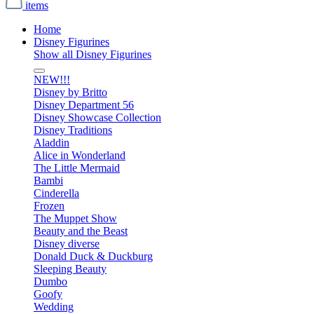
items
Home
Disney Figurines
Show all Disney Figurines
NEW!!!
Disney by Britto
Disney Department 56
Disney Showcase Collection
Disney Traditions
Aladdin
Alice in Wonderland
The Little Mermaid
Bambi
Cinderella
Frozen
The Muppet Show
Beauty and the Beast
Disney diverse
Donald Duck & Duckburg
Sleeping Beauty
Dumbo
Goofy
Wedding