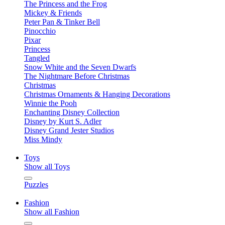
The Princess and the Frog
Mickey & Friends
Peter Pan & Tinker Bell
Pinocchio
Pixar
Princess
Tangled
Snow White and the Seven Dwarfs
The Nightmare Before Christmas
Christmas
Christmas Ornaments & Hanging Decorations
Winnie the Pooh
Enchanting Disney Collection
Disney by Kurt S. Adler
Disney Grand Jester Studios
Miss Mindy
Toys
Show all Toys
Puzzles
Fashion
Show all Fashion