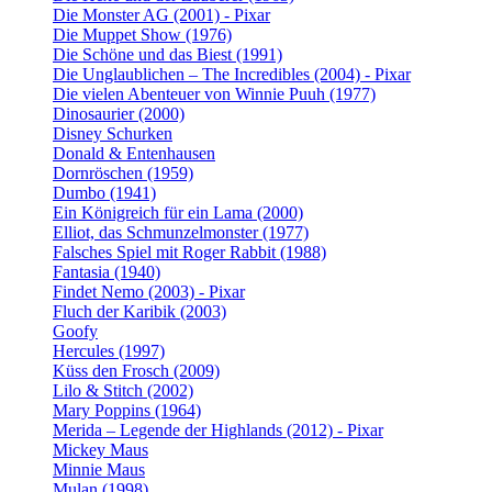
Die Monster AG (2001) - Pixar
Die Muppet Show (1976)
Die Schöne und das Biest (1991)
Die Unglaublichen – The Incredibles (2004) - Pixar
Die vielen Abenteuer von Winnie Puuh (1977)
Dinosaurier (2000)
Disney Schurken
Donald & Entenhausen
Dornröschen (1959)
Dumbo (1941)
Ein Königreich für ein Lama (2000)
Elliot, das Schmunzelmonster (1977)
Falsches Spiel mit Roger Rabbit (1988)
Fantasia (1940)
Findet Nemo (2003) - Pixar
Fluch der Karibik (2003)
Goofy
Hercules (1997)
Küss den Frosch (2009)
Lilo & Stitch (2002)
Mary Poppins (1964)
Merida – Legende der Highlands (2012) - Pixar
Mickey Maus
Minnie Maus
Mulan (1998)