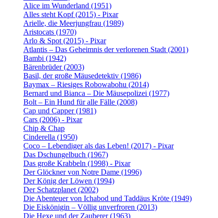
Alice im Wunderland (1951)
Alles steht Kopf (2015) - Pixar
Arielle, die Meerjungfrau (1989)
Aristocats (1970)
Arlo & Spot (2015) - Pixar
Atlantis – Das Geheimnis der verlorenen Stadt (2001)
Bambi (1942)
Bärenbrüder (2003)
Basil, der große Mäusedetektiv (1986)
Baymax – Riesiges Robowabohu (2014)
Bernard und Bianca – Die Mäusepolizei (1977)
Bolt – Ein Hund für alle Fälle (2008)
Cap und Capper (1981)
Cars (2006) - Pixar
Chip & Chap
Cinderella (1950)
Coco – Lebendiger als das Leben! (2017) - Pixar
Das Dschungelbuch (1967)
Das große Krabbeln (1998) - Pixar
Der Glöckner von Notre Dame (1996)
Der König der Löwen (1994)
Der Schatzplanet (2002)
Die Abenteuer von Ichabod und Taddäus Kröte (1949)
Die Eiskönigin – Völlig unverfroren (2013)
Die Hexe und der Zauberer (1963)