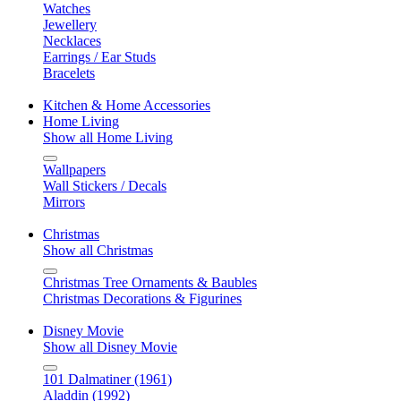
Watches
Jewellery
Necklaces
Earrings / Ear Studs
Bracelets
Kitchen & Home Accessories
Home Living
Show all Home Living
Wallpapers
Wall Stickers / Decals
Mirrors
Christmas
Show all Christmas
Christmas Tree Ornaments & Baubles
Christmas Decorations & Figurines
Disney Movie
Show all Disney Movie
101 Dalmatiner (1961)
Aladdin (1992)