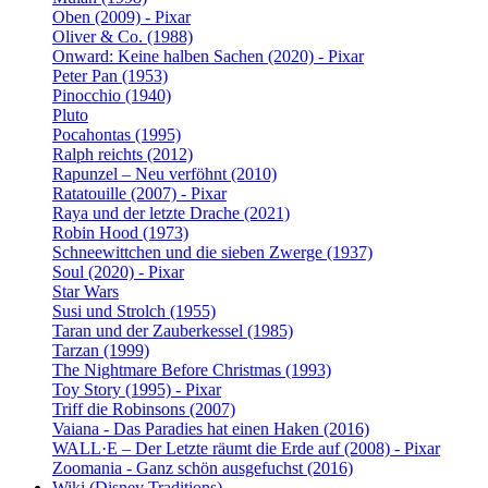
Oben (2009) - Pixar
Oliver & Co. (1988)
Onward: Keine halben Sachen (2020) - Pixar
Peter Pan (1953)
Pinocchio (1940)
Pluto
Pocahontas (1995)
Ralph reichts (2012)
Rapunzel – Neu verföhnt (2010)
Ratatouille (2007) - Pixar
Raya und der letzte Drache (2021)
Robin Hood (1973)
Schneewittchen und die sieben Zwerge (1937)
Soul (2020) - Pixar
Star Wars
Susi und Strolch (1955)
Taran und der Zauberkessel (1985)
Tarzan (1999)
The Nightmare Before Christmas (1993)
Toy Story (1995) - Pixar
Triff die Robinsons (2007)
Vaiana - Das Paradies hat einen Haken (2016)
WALL·E – Der Letzte räumt die Erde auf (2008) - Pixar
Zoomania - Ganz schön ausgefuchst (2016)
Wiki (Disney Traditions)