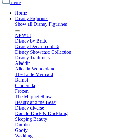
items
Home
Disney Figurines
Show all Disney Figurines
NEW!!!
Disney by Britto
Disney Department 56
Disney Showcase Collection
Disney Traditions
Aladdin
Alice in Wonderland
The Little Mermaid
Bambi
Cinderella
Frozen
The Muppet Show
Beauty and the Beast
Disney diverse
Donald Duck & Duckburg
Sleeping Beauty
Dumbo
Goofy
Wedding