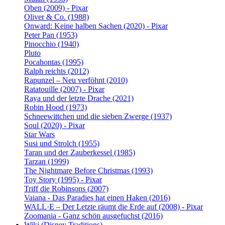
Oben (2009) - Pixar
Oliver & Co. (1988)
Onward: Keine halben Sachen (2020) - Pixar
Peter Pan (1953)
Pinocchio (1940)
Pluto
Pocahontas (1995)
Ralph reichts (2012)
Rapunzel – Neu verföhnt (2010)
Ratatouille (2007) - Pixar
Raya und der letzte Drache (2021)
Robin Hood (1973)
Schneewittchen und die sieben Zwerge (1937)
Soul (2020) - Pixar
Star Wars
Susi und Strolch (1955)
Taran und der Zauberkessel (1985)
Tarzan (1999)
The Nightmare Before Christmas (1993)
Toy Story (1995) - Pixar
Triff die Robinsons (2007)
Vaiana - Das Paradies hat einen Haken (2016)
WALL·E – Der Letzte räumt die Erde auf (2008) - Pixar
Zoomania - Ganz schön ausgefuchst (2016)
Wiki (Disney Traditions)