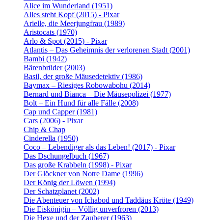
Alice im Wunderland (1951)
Alles steht Kopf (2015) - Pixar
Arielle, die Meerjungfrau (1989)
Aristocats (1970)
Arlo & Spot (2015) - Pixar
Atlantis – Das Geheimnis der verlorenen Stadt (2001)
Bambi (1942)
Bärenbrüder (2003)
Basil, der große Mäusedetektiv (1986)
Baymax – Riesiges Robowabohu (2014)
Bernard und Bianca – Die Mäusepolizei (1977)
Bolt – Ein Hund für alle Fälle (2008)
Cap und Capper (1981)
Cars (2006) - Pixar
Chip & Chap
Cinderella (1950)
Coco – Lebendiger als das Leben! (2017) - Pixar
Das Dschungelbuch (1967)
Das große Krabbeln (1998) - Pixar
Der Glöckner von Notre Dame (1996)
Der König der Löwen (1994)
Der Schatzplanet (2002)
Die Abenteuer von Ichabod und Taddäus Kröte (1949)
Die Eiskönigin – Völlig unverfroren (2013)
Die Hexe und der Zauberer (1963)