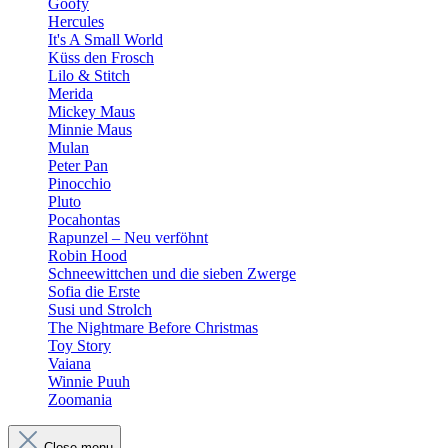
Goofy
Hercules
It's A Small World
Küss den Frosch
Lilo & Stitch
Merida
Mickey Maus
Minnie Maus
Mulan
Peter Pan
Pinocchio
Pluto
Pocahontas
Rapunzel – Neu verföhnt
Robin Hood
Schneewittchen und die sieben Zwerge
Sofia die Erste
Susi und Strolch
The Nightmare Before Christmas
Toy Story
Vaiana
Winnie Puuh
Zoomania
Close menu