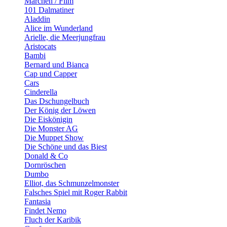
Märchen / Film
101 Dalmatiner
Aladdin
Alice im Wunderland
Arielle, die Meerjungfrau
Aristocats
Bambi
Bernard und Bianca
Cap und Capper
Cars
Cinderella
Das Dschungelbuch
Der König der Löwen
Die Eiskönigin
Die Monster AG
Die Muppet Show
Die Schöne und das Biest
Donald & Co
Dornröschen
Dumbo
Elliot, das Schmunzelmonster
Falsches Spiel mit Roger Rabbit
Fantasia
Findet Nemo
Fluch der Karibik