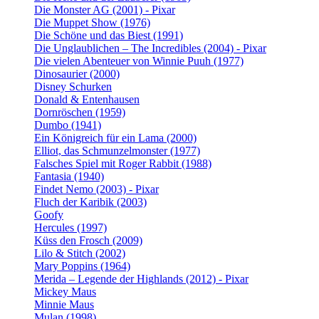
Die Monster AG (2001) - Pixar
Die Muppet Show (1976)
Die Schöne und das Biest (1991)
Die Unglaublichen – The Incredibles (2004) - Pixar
Die vielen Abenteuer von Winnie Puuh (1977)
Dinosaurier (2000)
Disney Schurken
Donald & Entenhausen
Dornröschen (1959)
Dumbo (1941)
Ein Königreich für ein Lama (2000)
Elliot, das Schmunzelmonster (1977)
Falsches Spiel mit Roger Rabbit (1988)
Fantasia (1940)
Findet Nemo (2003) - Pixar
Fluch der Karibik (2003)
Goofy
Hercules (1997)
Küss den Frosch (2009)
Lilo & Stitch (2002)
Mary Poppins (1964)
Merida – Legende der Highlands (2012) - Pixar
Mickey Maus
Minnie Maus
Mulan (1998)