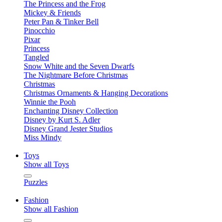
The Princess and the Frog
Mickey & Friends
Peter Pan & Tinker Bell
Pinocchio
Pixar
Princess
Tangled
Snow White and the Seven Dwarfs
The Nightmare Before Christmas
Christmas
Christmas Ornaments & Hanging Decorations
Winnie the Pooh
Enchanting Disney Collection
Disney by Kurt S. Adler
Disney Grand Jester Studios
Miss Mindy
Toys
Show all Toys
Puzzles
Fashion
Show all Fashion