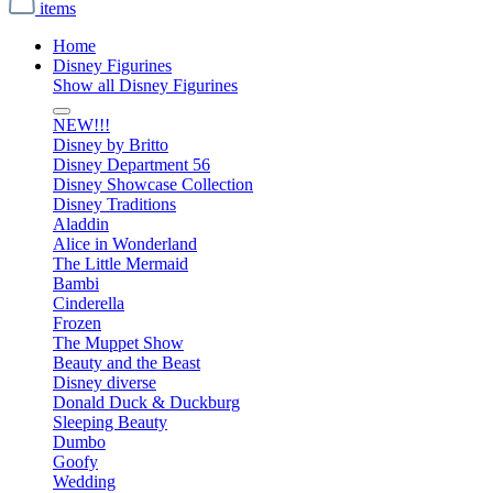
items
Home
Disney Figurines
Show all Disney Figurines
NEW!!!
Disney by Britto
Disney Department 56
Disney Showcase Collection
Disney Traditions
Aladdin
Alice in Wonderland
The Little Mermaid
Bambi
Cinderella
Frozen
The Muppet Show
Beauty and the Beast
Disney diverse
Donald Duck & Duckburg
Sleeping Beauty
Dumbo
Goofy
Wedding