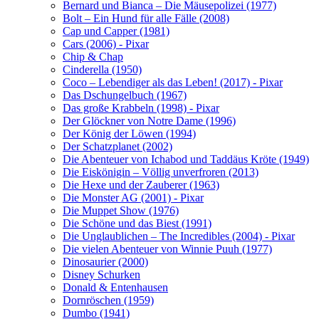
Bernard und Bianca – Die Mäusepolizei (1977)
Bolt – Ein Hund für alle Fälle (2008)
Cap und Capper (1981)
Cars (2006) - Pixar
Chip & Chap
Cinderella (1950)
Coco – Lebendiger als das Leben! (2017) - Pixar
Das Dschungelbuch (1967)
Das große Krabbeln (1998) - Pixar
Der Glöckner von Notre Dame (1996)
Der König der Löwen (1994)
Der Schatzplanet (2002)
Die Abenteuer von Ichabod und Taddäus Kröte (1949)
Die Eiskönigin – Völlig unverfroren (2013)
Die Hexe und der Zauberer (1963)
Die Monster AG (2001) - Pixar
Die Muppet Show (1976)
Die Schöne und das Biest (1991)
Die Unglaublichen – The Incredibles (2004) - Pixar
Die vielen Abenteuer von Winnie Puuh (1977)
Dinosaurier (2000)
Disney Schurken
Donald & Entenhausen
Dornröschen (1959)
Dumbo (1941)