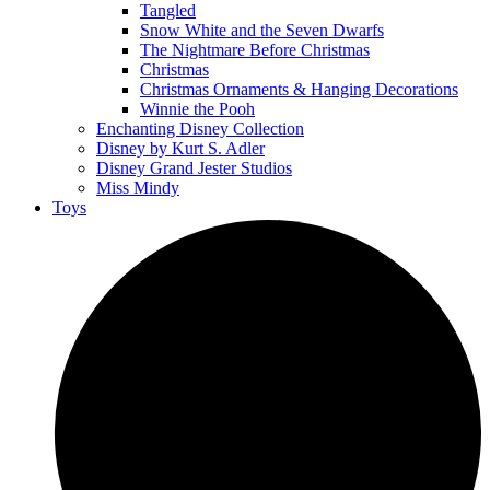
Tangled
Snow White and the Seven Dwarfs
The Nightmare Before Christmas
Christmas
Christmas Ornaments & Hanging Decorations
Winnie the Pooh
Enchanting Disney Collection
Disney by Kurt S. Adler
Disney Grand Jester Studios
Miss Mindy
Toys