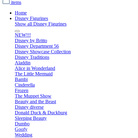
items
Home
Disney Figurines
Show all Disney Figurines
NEW!!!
Disney by Britto
Disney Department 56
Disney Showcase Collection
Disney Traditions
Aladdin
Alice in Wonderland
The Little Mermaid
Bambi
Cinderella
Frozen
The Muppet Show
Beauty and the Beast
Disney diverse
Donald Duck & Duckburg
Sleeping Beauty
Dumbo
Goofy
Wedding