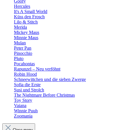
Goofy
Hercules
It's A Small World
Küss den Frosch
Lilo & Stitch
Merida
Mickey Maus
Minnie Maus
Mulan
Peter Pan
Pinocchio
Pluto
Pocahontas
Rapunzel – Neu verföhnt
Robin Hood
Schneewittchen und die sieben Zwerge
Sofia die Erste
Susi und Strolch
The Nightmare Before Christmas
Toy Story
Vaiana
Winnie Puuh
Zoomania
Close menu