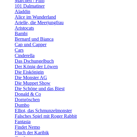
Märchen / Film
101 Dalmatiner
Aladdin
Alice im Wunderland
Arielle, die Meerjungfrau
Aristocats
Bambi
Bernard und Bianca
Cap und Capper
Cars
Cinderella
Das Dschungelbuch
Der König der Löwen
Die Eiskönigin
Die Monster AG
Die Muppet Show
Die Schöne und das Biest
Donald & Co
Dornröschen
Dumbo
Elliot, das Schmunzelmonster
Falsches Spiel mit Roger Rabbit
Fantasia
Findet Nemo
Fluch der Karibik