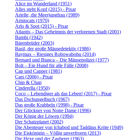
Alice im Wunderland (1951)
Alles steht Kopf (2015) - Pixar
Arielle, die Meerjungfrau (1989)
Aristocats (1970)
Arlo & Spot (2015) - Pixar
Atlantis – Das Geheimnis der verlorenen Stadt (2001)
Bambi (1942)
Bärenbrüder (2003)
Basil, der große Mäusedetektiv (1986)
Baymax – Riesiges Robowabohu (2014)
Bernard und Bianca – Die Mäusepolizei (1977)
Bolt – Ein Hund für alle Fälle (2008)
Cap und Capper (1981)
Cars (2006) - Pixar
Chip & Chap
Cinderella (1950)
Coco – Lebendiger als das Leben! (2017) - Pixar
Das Dschungelbuch (1967)
Das große Krabbeln (1998) - Pixar
Der Glöckner von Notre Dame (1996)
Der König der Löwen (1994)
Der Schatzplanet (2002)
Die Abenteuer von Ichabod und Taddäus Kröte (1949)
Die Eiskönigin – Völlig unverfroren (2013)
Die Hexe und der Zauberer (1963)