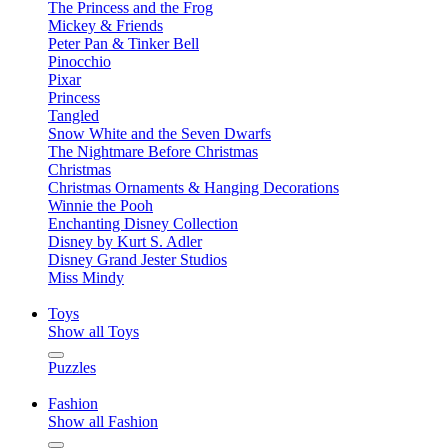
The Princess and the Frog
Mickey & Friends
Peter Pan & Tinker Bell
Pinocchio
Pixar
Princess
Tangled
Snow White and the Seven Dwarfs
The Nightmare Before Christmas
Christmas
Christmas Ornaments & Hanging Decorations
Winnie the Pooh
Enchanting Disney Collection
Disney by Kurt S. Adler
Disney Grand Jester Studios
Miss Mindy
Toys
Show all Toys
Puzzles
Fashion
Show all Fashion