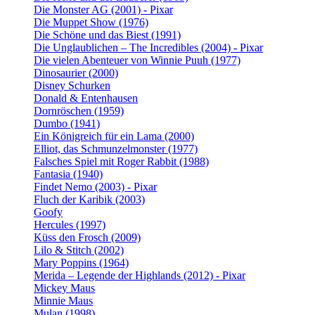
Die Monster AG (2001) - Pixar
Die Muppet Show (1976)
Die Schöne und das Biest (1991)
Die Unglaublichen – The Incredibles (2004) - Pixar
Die vielen Abenteuer von Winnie Puuh (1977)
Dinosaurier (2000)
Disney Schurken
Donald & Entenhausen
Dornröschen (1959)
Dumbo (1941)
Ein Königreich für ein Lama (2000)
Elliot, das Schmunzelmonster (1977)
Falsches Spiel mit Roger Rabbit (1988)
Fantasia (1940)
Findet Nemo (2003) - Pixar
Fluch der Karibik (2003)
Goofy
Hercules (1997)
Küss den Frosch (2009)
Lilo & Stitch (2002)
Mary Poppins (1964)
Merida – Legende der Highlands (2012) - Pixar
Mickey Maus
Minnie Maus
Mulan (1998)