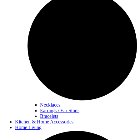
Necklaces
Earrings / Ear Studs
Bracelets
Kitchen & Home Accessories
Home Living