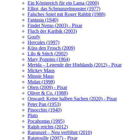
Ein Königreich für ein Lama (2000)
Elliot, das Schmunzelmonster (1977)
Falsches Spiel mit Roger Rabbit (1988)
Fantasia (1940)
Findet Nemo (2003) - Pixar
Fluch der Karibik (2003)
Goofy
Hercules (1997)
Küss den Frosch (2009)
Lilo & Stitch (2002)
Mary Poppins (1964)
Merida – Legende der Highlands (2012) - Pixar
Mickey Maus
Minnie Maus
Mulan (1998)
Oben (2009) - Pixar
Oliver & Co. (1988)
Onward: Keine halben Sachen (2020) - Pixar
Peter Pan (1953)
Pinocchio (1940)
Pluto
Pocahontas (1995)
Ralph reichts (2012)
Rapunzel – Neu verföhnt (2010)
Ratatouille (2007) - Pixar