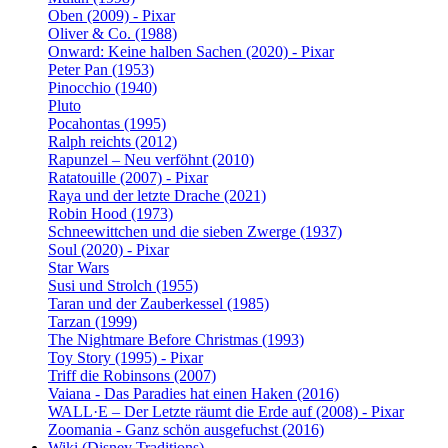
Oben (2009) - Pixar
Oliver & Co. (1988)
Onward: Keine halben Sachen (2020) - Pixar
Peter Pan (1953)
Pinocchio (1940)
Pluto
Pocahontas (1995)
Ralph reichts (2012)
Rapunzel – Neu verföhnt (2010)
Ratatouille (2007) - Pixar
Raya und der letzte Drache (2021)
Robin Hood (1973)
Schneewittchen und die sieben Zwerge (1937)
Soul (2020) - Pixar
Star Wars
Susi und Strolch (1955)
Taran und der Zauberkessel (1985)
Tarzan (1999)
The Nightmare Before Christmas (1993)
Toy Story (1995) - Pixar
Triff die Robinsons (2007)
Vaiana - Das Paradies hat einen Haken (2016)
WALL·E – Der Letzte räumt die Erde auf (2008) - Pixar
Zoomania - Ganz schön ausgefuchst (2016)
Wiki (Disney Traditions)