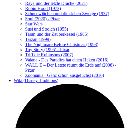
Raya und der letzte Drache (2021)
Robin Hood (1973)
Schneewittchen und die sieben Zwerge (1937)
Soul (2020) - Pixar
Star Wars
Susi und Strolch (1955)
Taran und der Zauberkessel (1985)
Tarzan (1999)
The Nightmare Before Christmas (1993)
Toy Story (1995) - Pixar
Triff die Robinsons (2007)
Vaiana - Das Paradies hat einen Haken (2016)
WALL·E – Der Letzte räumt die Erde auf (2008) -
Pixar
Zoomania - Ganz schön ausgefuchst (2016)
Wiki (Disney Traditions)