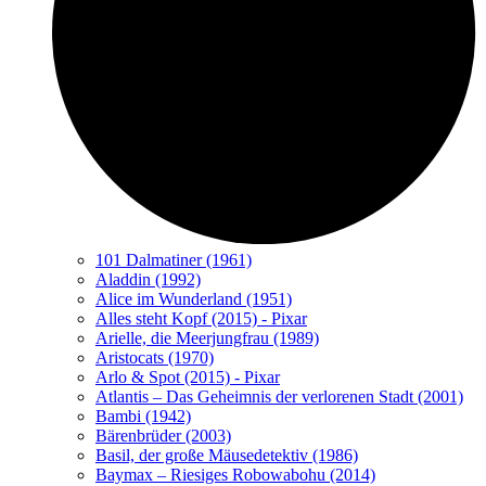
101 Dalmatiner (1961)
Aladdin (1992)
Alice im Wunderland (1951)
Alles steht Kopf (2015) - Pixar
Arielle, die Meerjungfrau (1989)
Aristocats (1970)
Arlo & Spot (2015) - Pixar
Atlantis – Das Geheimnis der verlorenen Stadt (2001)
Bambi (1942)
Bärenbrüder (2003)
Basil, der große Mäusedetektiv (1986)
Baymax – Riesiges Robowabohu (2014)