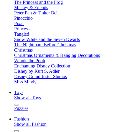
The Princess and the Frog
Mickey & Friends
Peter Pan & Tinker Bell
Pinocchio
Pixar
Princess
Tangled
Snow White and the Seven Dwarfs
The Nightmare Before Christmas
Christmas
Christmas Ornaments & Hanging Decorations
Winnie the Pooh
Enchanting Disney Collection
Disney by Kurt S. Adler
Disney Grand Jester Studios
Miss Mindy
Toys
Show all Toys
Puzzles
Fashion
Show all Fashion