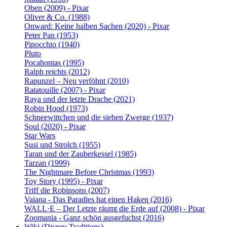
Oben (2009) - Pixar
Oliver & Co. (1988)
Onward: Keine halben Sachen (2020) - Pixar
Peter Pan (1953)
Pinocchio (1940)
Pluto
Pocahontas (1995)
Ralph reichts (2012)
Rapunzel – Neu verföhnt (2010)
Ratatouille (2007) - Pixar
Raya und der letzte Drache (2021)
Robin Hood (1973)
Schneewittchen und die sieben Zwerge (1937)
Soul (2020) - Pixar
Star Wars
Susi und Strolch (1955)
Taran und der Zauberkessel (1985)
Tarzan (1999)
The Nightmare Before Christmas (1993)
Toy Story (1995) - Pixar
Triff die Robinsons (2007)
Vaiana - Das Paradies hat einen Haken (2016)
WALL·E – Der Letzte räumt die Erde auf (2008) - Pixar
Zoomania - Ganz schön ausgefuchst (2016)
Wiki (Disney Traditions)