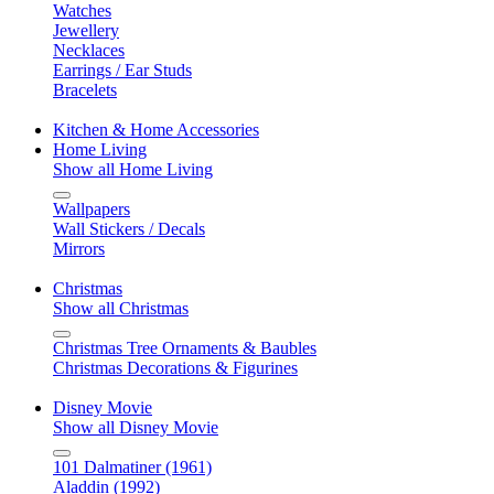
Watches
Jewellery
Necklaces
Earrings / Ear Studs
Bracelets
Kitchen & Home Accessories
Home Living
Show all Home Living
Wallpapers
Wall Stickers / Decals
Mirrors
Christmas
Show all Christmas
Christmas Tree Ornaments & Baubles
Christmas Decorations & Figurines
Disney Movie
Show all Disney Movie
101 Dalmatiner (1961)
Aladdin (1992)