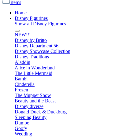
items
Home
Disney Figurines
Show all Disney Figurines
NEW!!!
Disney by Britto
Disney Department 56
Disney Showcase Collection
Disney Traditions
Aladdin
Alice in Wonderland
The Little Mermaid
Bambi
Cinderella
Frozen
The Muppet Show
Beauty and the Beast
Disney diverse
Donald Duck & Duckburg
Sleeping Beauty
Dumbo
Goofy
Wedding