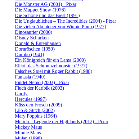
Die Monster AG (2001) - Pixar
Die Muppet Show (1976)
Die Schöne und das Biest (1991)
Die Unglaublichen – The Incredibles (2004) - Pixar
Die vielen Abenteuer von Winnie Puuh (1977)
Dinosaurier (2000)
Disney Schurken
Donald & Entenhausen
Dornröschen (1959)
Dumbo (1941)
Ein Königreich für ein Lama (2000)
Elliot, das Schmunzelmonster (1977)
Falsches Spiel mit Roger Rabbit (1988)
Fantasia (1940)
Findet Nemo (2003) - Pixar
Fluch der Karibik (2003)
Goofy
Hercules (1997)
Küss den Frosch (2009)
Lilo & Stitch (2002)
Mary Poppins (1964)
Merida – Legende der Highlands (2012) - Pixar
Mickey Maus
Minnie Maus
Mulan (1998)