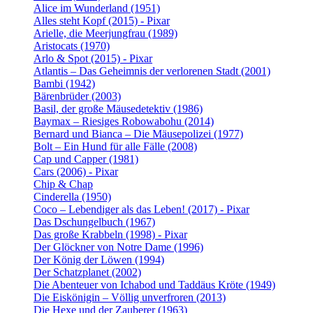
Alice im Wunderland (1951)
Alles steht Kopf (2015) - Pixar
Arielle, die Meerjungfrau (1989)
Aristocats (1970)
Arlo & Spot (2015) - Pixar
Atlantis – Das Geheimnis der verlorenen Stadt (2001)
Bambi (1942)
Bärenbrüder (2003)
Basil, der große Mäusedetektiv (1986)
Baymax – Riesiges Robowabohu (2014)
Bernard und Bianca – Die Mäusepolizei (1977)
Bolt – Ein Hund für alle Fälle (2008)
Cap und Capper (1981)
Cars (2006) - Pixar
Chip & Chap
Cinderella (1950)
Coco – Lebendiger als das Leben! (2017) - Pixar
Das Dschungelbuch (1967)
Das große Krabbeln (1998) - Pixar
Der Glöckner von Notre Dame (1996)
Der König der Löwen (1994)
Der Schatzplanet (2002)
Die Abenteuer von Ichabod und Taddäus Kröte (1949)
Die Eiskönigin – Völlig unverfroren (2013)
Die Hexe und der Zauberer (1963)