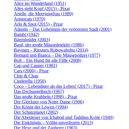
Alice im Wunderland (1951)
Alles steht Kopf (2015) - Pixar
Arielle, die Meerjungfrau (1989)
Aristocats (1970)
Arlo & Spot (2015) - Pixar
Atlantis – Das Geheimnis der verlorenen Stadt (2001)
Bambi (1942)
Bärenbrüder (2003)
Basil, der große Mäusedetektiv (1986)
Baymax – Riesiges Robowabohu (2014)
Bernard und Bianca – Die Mäusepolizei (1977)
Bolt – Ein Hund für alle Fälle (2008)
Cap und Capper (1981)
Cars (2006) - Pixar
Chip & Chap
Cinderella (1950)
Coco – Lebendiger als das Leben! (2017) - Pixar
Das Dschungelbuch (1967)
Das große Krabbeln (1998) - Pixar
Der Glöckner von Notre Dame (1996)
Der König der Löwen (1994)
Der Schatzplanet (2002)
Die Abenteuer von Ichabod und Taddäus Kröte (1949)
Die Eiskönigin – Völlig unverfroren (2013)
Die Hexe und der Zauberer (1963)