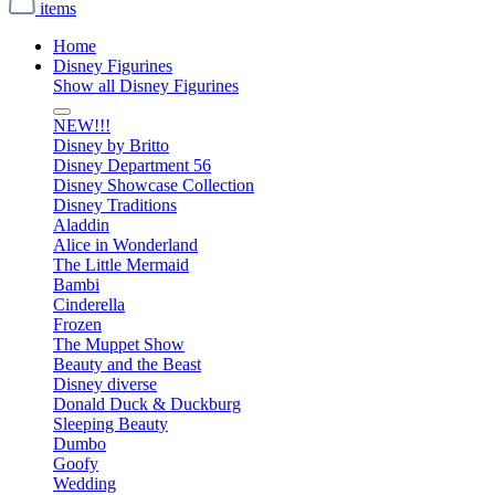
items
Home
Disney Figurines
Show all Disney Figurines
NEW!!!
Disney by Britto
Disney Department 56
Disney Showcase Collection
Disney Traditions
Aladdin
Alice in Wonderland
The Little Mermaid
Bambi
Cinderella
Frozen
The Muppet Show
Beauty and the Beast
Disney diverse
Donald Duck & Duckburg
Sleeping Beauty
Dumbo
Goofy
Wedding