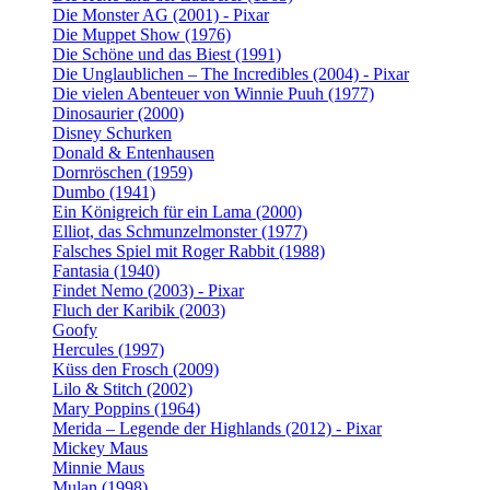
Die Monster AG (2001) - Pixar
Die Muppet Show (1976)
Die Schöne und das Biest (1991)
Die Unglaublichen – The Incredibles (2004) - Pixar
Die vielen Abenteuer von Winnie Puuh (1977)
Dinosaurier (2000)
Disney Schurken
Donald & Entenhausen
Dornröschen (1959)
Dumbo (1941)
Ein Königreich für ein Lama (2000)
Elliot, das Schmunzelmonster (1977)
Falsches Spiel mit Roger Rabbit (1988)
Fantasia (1940)
Findet Nemo (2003) - Pixar
Fluch der Karibik (2003)
Goofy
Hercules (1997)
Küss den Frosch (2009)
Lilo & Stitch (2002)
Mary Poppins (1964)
Merida – Legende der Highlands (2012) - Pixar
Mickey Maus
Minnie Maus
Mulan (1998)