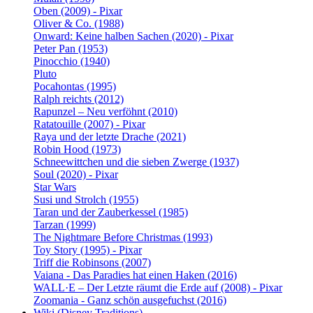
Oben (2009) - Pixar
Oliver & Co. (1988)
Onward: Keine halben Sachen (2020) - Pixar
Peter Pan (1953)
Pinocchio (1940)
Pluto
Pocahontas (1995)
Ralph reichts (2012)
Rapunzel – Neu verföhnt (2010)
Ratatouille (2007) - Pixar
Raya und der letzte Drache (2021)
Robin Hood (1973)
Schneewittchen und die sieben Zwerge (1937)
Soul (2020) - Pixar
Star Wars
Susi und Strolch (1955)
Taran und der Zauberkessel (1985)
Tarzan (1999)
The Nightmare Before Christmas (1993)
Toy Story (1995) - Pixar
Triff die Robinsons (2007)
Vaiana - Das Paradies hat einen Haken (2016)
WALL·E – Der Letzte räumt die Erde auf (2008) - Pixar
Zoomania - Ganz schön ausgefuchst (2016)
Wiki (Disney Traditions)