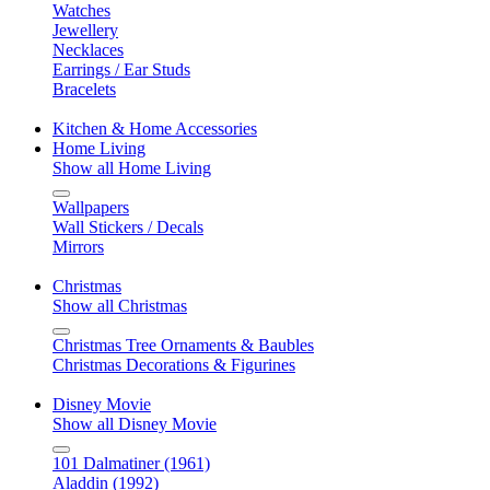
Watches
Jewellery
Necklaces
Earrings / Ear Studs
Bracelets
Kitchen & Home Accessories
Home Living
Show all Home Living
Wallpapers
Wall Stickers / Decals
Mirrors
Christmas
Show all Christmas
Christmas Tree Ornaments & Baubles
Christmas Decorations & Figurines
Disney Movie
Show all Disney Movie
101 Dalmatiner (1961)
Aladdin (1992)