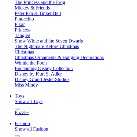
The Princess and the Frog
Mickey & Friends
Peter Pan & Tinker Bell
Pinocchio
Pixar
Princess
Tangled
Snow White and the Seven Dwarfs
The Nightmare Before Christmas
Christmas
Christmas Ornaments & Hanging Decorations
Winnie the Pooh
Enchanting Disney Collection
Disney by Kurt S. Adler
Disney Grand Jester Studios
Miss Mindy
Toys
Show all Toys
Puzzles
Fashion
Show all Fashion