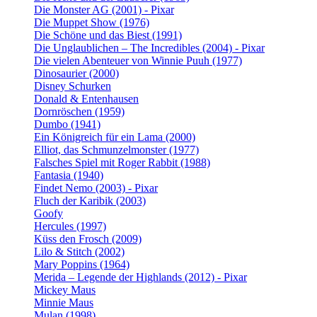
Die Monster AG (2001) - Pixar
Die Muppet Show (1976)
Die Schöne und das Biest (1991)
Die Unglaublichen – The Incredibles (2004) - Pixar
Die vielen Abenteuer von Winnie Puuh (1977)
Dinosaurier (2000)
Disney Schurken
Donald & Entenhausen
Dornröschen (1959)
Dumbo (1941)
Ein Königreich für ein Lama (2000)
Elliot, das Schmunzelmonster (1977)
Falsches Spiel mit Roger Rabbit (1988)
Fantasia (1940)
Findet Nemo (2003) - Pixar
Fluch der Karibik (2003)
Goofy
Hercules (1997)
Küss den Frosch (2009)
Lilo & Stitch (2002)
Mary Poppins (1964)
Merida – Legende der Highlands (2012) - Pixar
Mickey Maus
Minnie Maus
Mulan (1998)