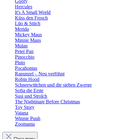
Goofy
Hercules
It's A Small World
Küss den Frosch
Lilo & Stitch
Merida
Mickey Maus
Minnie Maus
Mulan
Peter Pan
Pinocchio
Pluto
Pocahontas
Rapunzel – Neu verföhnt
Robin Hood
Schneewittchen und die sieben Zwerge
Sofia die Erste
Susi und Strolch
The Nightmare Before Christmas
Toy Story
Vaiana
Winnie Puuh
Zoomania
Close menu