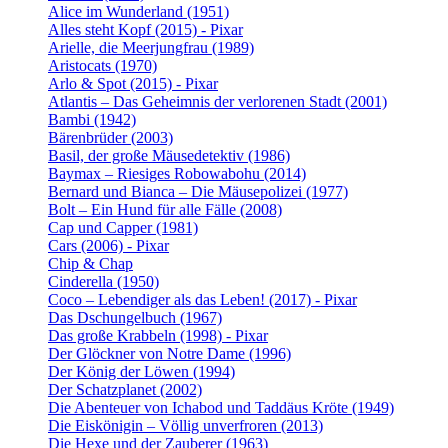
Alice im Wunderland (1951)
Alles steht Kopf (2015) - Pixar
Arielle, die Meerjungfrau (1989)
Aristocats (1970)
Arlo & Spot (2015) - Pixar
Atlantis – Das Geheimnis der verlorenen Stadt (2001)
Bambi (1942)
Bärenbrüder (2003)
Basil, der große Mäusedetektiv (1986)
Baymax – Riesiges Robowabohu (2014)
Bernard und Bianca – Die Mäusepolizei (1977)
Bolt – Ein Hund für alle Fälle (2008)
Cap und Capper (1981)
Cars (2006) - Pixar
Chip & Chap
Cinderella (1950)
Coco – Lebendiger als das Leben! (2017) - Pixar
Das Dschungelbuch (1967)
Das große Krabbeln (1998) - Pixar
Der Glöckner von Notre Dame (1996)
Der König der Löwen (1994)
Der Schatzplanet (2002)
Die Abenteuer von Ichabod und Taddäus Kröte (1949)
Die Eiskönigin – Völlig unverfroren (2013)
Die Hexe und der Zauberer (1963)