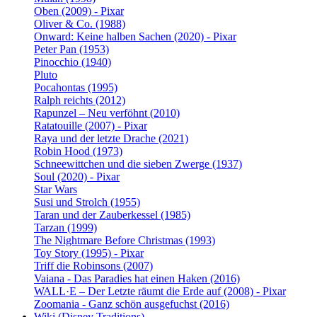
Oben (2009) - Pixar
Oliver & Co. (1988)
Onward: Keine halben Sachen (2020) - Pixar
Peter Pan (1953)
Pinocchio (1940)
Pluto
Pocahontas (1995)
Ralph reichts (2012)
Rapunzel – Neu verföhnt (2010)
Ratatouille (2007) - Pixar
Raya und der letzte Drache (2021)
Robin Hood (1973)
Schneewittchen und die sieben Zwerge (1937)
Soul (2020) - Pixar
Star Wars
Susi und Strolch (1955)
Taran und der Zauberkessel (1985)
Tarzan (1999)
The Nightmare Before Christmas (1993)
Toy Story (1995) - Pixar
Triff die Robinsons (2007)
Vaiana - Das Paradies hat einen Haken (2016)
WALL·E – Der Letzte räumt die Erde auf (2008) - Pixar
Zoomania - Ganz schön ausgefuchst (2016)
Wiki (Disney Traditions)