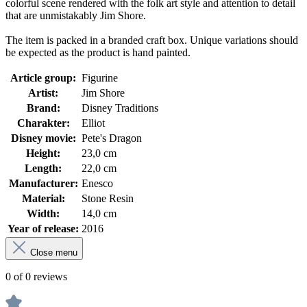
colorful scene rendered with the folk art style and attention to detail
that are unmistakably Jim Shore.
The item is packed in a branded craft box. Unique variations should
be expected as the product is hand painted.
Article group:
Figurine
Artist:
Jim Shore
Brand:
Disney Traditions
Charakter:
Elliot
Disney movie:
Pete's Dragon
Height:
23,0 cm
Length:
22,0 cm
Manufacturer:
Enesco
Material:
Stone Resin
Width:
14,0 cm
Year of release:
2016
Close menu
0 of 0 reviews