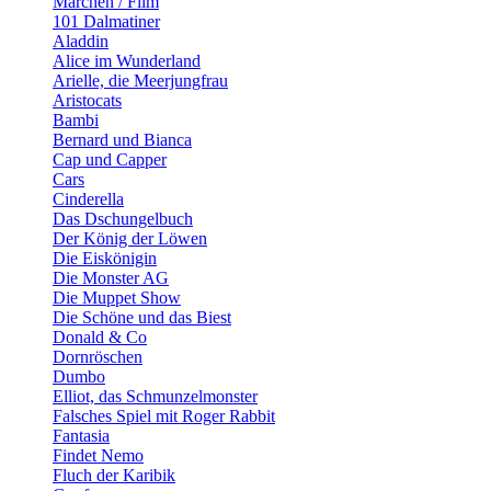
Märchen / Film
101 Dalmatiner
Aladdin
Alice im Wunderland
Arielle, die Meerjungfrau
Aristocats
Bambi
Bernard und Bianca
Cap und Capper
Cars
Cinderella
Das Dschungelbuch
Der König der Löwen
Die Eiskönigin
Die Monster AG
Die Muppet Show
Die Schöne und das Biest
Donald & Co
Dornröschen
Dumbo
Elliot, das Schmunzelmonster
Falsches Spiel mit Roger Rabbit
Fantasia
Findet Nemo
Fluch der Karibik