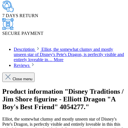
7 DAYS RETURN
SECURE PAYMENT
Description
Elliot, the somewhat clumsy and mostly
unseen star of Disney's Pete's Dragon, is perfectly visible and
entirely loveable in…
More
Reviews
Close menu
Product information "Disney Traditions /
Jim Shore figurine - Elliott Dragon "A
Boy's Best Friend" 4054277."
Elliot, the somewhat clumsy and mostly unseen star of Disney's
Pete's Dragon, is perfectly visible and entirely loveable in this this