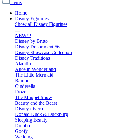
items
Home
Disney Figurines
Show all Disney Figurines
NEW!!!
Disney by Britto
Disney Department 56
Disney Showcase Collection
Disney Traditions
Aladdin
Alice in Wonderland
The Little Mermaid
Bambi
Cinderella
Frozen
The Muppet Show
Beauty and the Beast
Disney diverse
Donald Duck & Duckburg
Sleeping Beauty
Dumbo
Goofy
Wedding