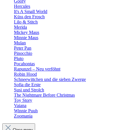
Goofy
Hercules
It's A Small World
Küss den Frosch
Lilo & Stitch
Merida
Mickey Maus
Minnie Maus
Mulan
Peter Pan
Pinocchio
Pluto
Pocahontas
Rapunzel – Neu verföhnt
Robin Hood
Schneewittchen und die sieben Zwerge
Sofia die Erste
Susi und Strolch
The Nightmare Before Christmas
Toy Story
Vaiana
Winnie Puuh
Zoomania
Close menu