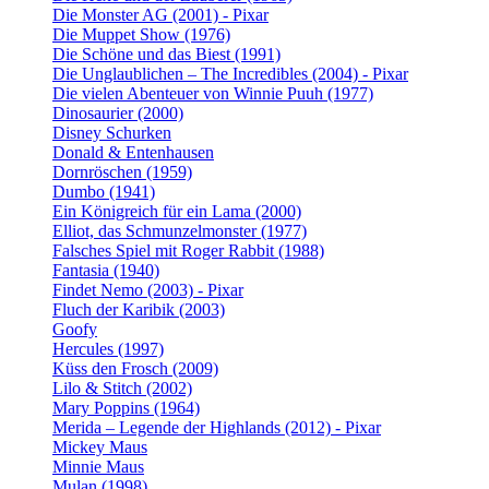
Die Monster AG (2001) - Pixar
Die Muppet Show (1976)
Die Schöne und das Biest (1991)
Die Unglaublichen – The Incredibles (2004) - Pixar
Die vielen Abenteuer von Winnie Puuh (1977)
Dinosaurier (2000)
Disney Schurken
Donald & Entenhausen
Dornröschen (1959)
Dumbo (1941)
Ein Königreich für ein Lama (2000)
Elliot, das Schmunzelmonster (1977)
Falsches Spiel mit Roger Rabbit (1988)
Fantasia (1940)
Findet Nemo (2003) - Pixar
Fluch der Karibik (2003)
Goofy
Hercules (1997)
Küss den Frosch (2009)
Lilo & Stitch (2002)
Mary Poppins (1964)
Merida – Legende der Highlands (2012) - Pixar
Mickey Maus
Minnie Maus
Mulan (1998)