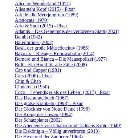
Alice im Wunderland (1951)
Alles steht Kopf (2015) - Pixar
Arielle, die Meerjungfrau (1989)
Aristocats (1970)
Arlo & Spot (2015) - Pixar
Atlantis – Das Geheimnis der verlorenen Stadt (2001)
Bambi (1942)
Bärenbrüder (2003)
Basil, der große Mäusedetektiv (1986)
Baymax – Riesiges Robowabohu (2014)
Bernard und Bianca – Die Mäusepolizei (1977)
Bolt – Ein Hund für alle Fälle (2008)
Cap und Capper (1981)
Cars (2006) - Pixar
Chip & Chap
Cinderella (1950)
Coco – Lebendiger als das Leben! (2017) - Pixar
Das Dschungelbuch (1967)
Das große Krabbeln (1998) - Pixar
Der Glöckner von Notre Dame (1996)
Der König der Löwen (1994)
Der Schatzplanet (2002)
Die Abenteuer von Ichabod und Taddäus Kröte (1949)
Die Eiskönigin – Völlig unverfroren (2013)
Die Hexe und der Zauberer (1963)