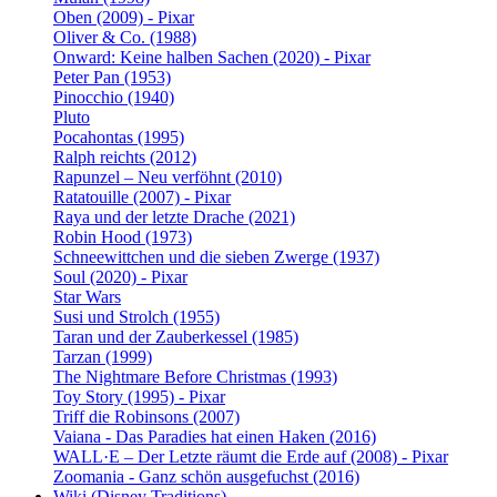
Oben (2009) - Pixar
Oliver & Co. (1988)
Onward: Keine halben Sachen (2020) - Pixar
Peter Pan (1953)
Pinocchio (1940)
Pluto
Pocahontas (1995)
Ralph reichts (2012)
Rapunzel – Neu verföhnt (2010)
Ratatouille (2007) - Pixar
Raya und der letzte Drache (2021)
Robin Hood (1973)
Schneewittchen und die sieben Zwerge (1937)
Soul (2020) - Pixar
Star Wars
Susi und Strolch (1955)
Taran und der Zauberkessel (1985)
Tarzan (1999)
The Nightmare Before Christmas (1993)
Toy Story (1995) - Pixar
Triff die Robinsons (2007)
Vaiana - Das Paradies hat einen Haken (2016)
WALL·E – Der Letzte räumt die Erde auf (2008) - Pixar
Zoomania - Ganz schön ausgefuchst (2016)
Wiki (Disney Traditions)