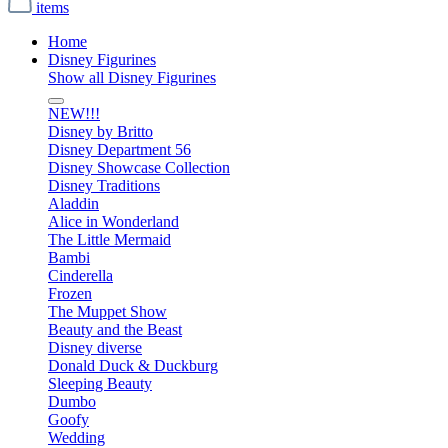
items
Home
Disney Figurines
Show all Disney Figurines
NEW!!!
Disney by Britto
Disney Department 56
Disney Showcase Collection
Disney Traditions
Aladdin
Alice in Wonderland
The Little Mermaid
Bambi
Cinderella
Frozen
The Muppet Show
Beauty and the Beast
Disney diverse
Donald Duck & Duckburg
Sleeping Beauty
Dumbo
Goofy
Wedding