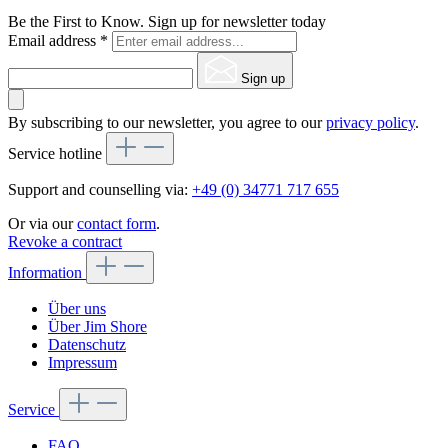
Be the First to Know. Sign up for newsletter today
Email address
*
Sign up
By subscribing to our newsletter, you agree to our
privacy policy
.
Service hotline
Support and counselling via:
+49 (0) 34771 717 655
Or via our
contact form
.
Revoke a contract
Information
Über uns
Über Jim Shore
Datenschutz
Impressum
Service
FAQ