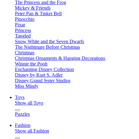
The Princess and the Frog
Mickey & Friends
Peter Pan & Tinker Bell
Pinocchio
Pixar
Princess
Tangled
Snow White and the Seven Dwarfs
The Nightmare Before Christmas
Christmas
Christmas Ornaments & Hanging Decorations
Winnie the Pooh
Enchanting Disney Collection
Disney by Kurt S. Adler
Disney Grand Jester Studios
Miss Mindy
Toys
Show all Toys
Puzzles
Fashion
Show all Fashion