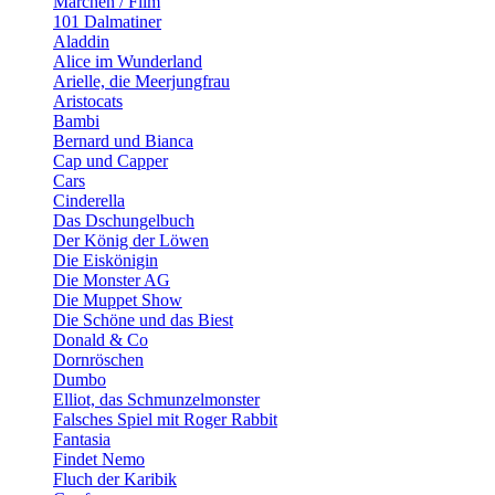
Märchen / Film
101 Dalmatiner
Aladdin
Alice im Wunderland
Arielle, die Meerjungfrau
Aristocats
Bambi
Bernard und Bianca
Cap und Capper
Cars
Cinderella
Das Dschungelbuch
Der König der Löwen
Die Eiskönigin
Die Monster AG
Die Muppet Show
Die Schöne und das Biest
Donald & Co
Dornröschen
Dumbo
Elliot, das Schmunzelmonster
Falsches Spiel mit Roger Rabbit
Fantasia
Findet Nemo
Fluch der Karibik