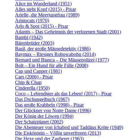
Alice im Wunderland (1951)
Alles steht Kopf (2015) - Pixar
Arielle, die Meerjungfrau (1989)
Aristocats (1970)
Arlo & Spot (2015) - Pixar
Atlantis – Das Geheimnis der verlorenen Stadt (2001)
Bambi (1942)
Bärenbrüder (2003)
Basil, der große Mäusedetektiv (1986)
Baymax – Riesiges Robowabohu (2014)
Bernard und Bianca – Die Mäusepolizei (1977)
Bolt – Ein Hund für alle Fälle (2008)
Cap und Capper (1981)
Cars (2006) - Pixar
Chip & Chap
Cinderella (1950)
Coco – Lebendiger als das Leben! (2017) - Pixar
Das Dschungelbuch (1967)
Das große Krabbeln (1998) - Pixar
Der Glöckner von Notre Dame (1996)
Der König der Löwen (1994)
Der Schatzplanet (2002)
Die Abenteuer von Ichabod und Taddäus Kröte (1949)
Die Eiskönigin – Völlig unverfroren (2013)
Die Hexe und der Zauberer (1963)