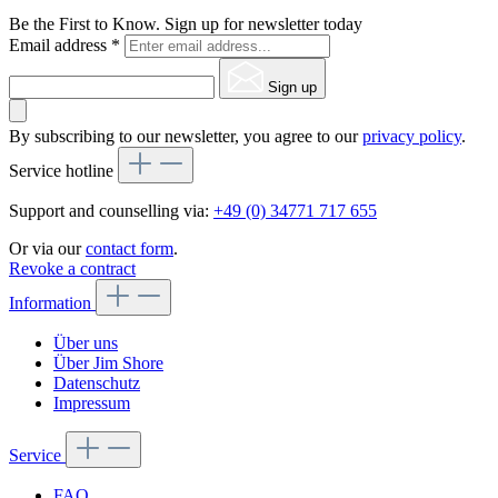
Be the First to Know. Sign up for newsletter today
Email address
*
Sign up
By subscribing to our newsletter, you agree to our
privacy policy
.
Service hotline
Support and counselling via:
+49 (0) 34771 717 655
Or via our
contact form
.
Revoke a contract
Information
Über uns
Über Jim Shore
Datenschutz
Impressum
Service
FAQ