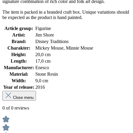
signature combination of rich color and folk art design.
The item is packed in a branded craft box. Unique variations should
be expected as the product is hand painted.
Article group:
Figurine
Artist:
Jim Shore
Brand:
Disney Traditions
Charakter:
Mickey Mouse, Minnie Mouse
Height:
20,0 cm
Length:
17,0 cm
Manufacturer:
Enesco
Material:
Stone Resin
Width:
9,0 cm
Year of release:
2016
Close menu
0 of 0 reviews