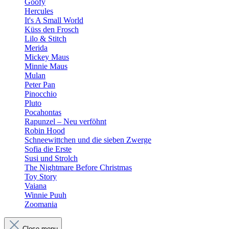
Goofy
Hercules
It's A Small World
Küss den Frosch
Lilo & Stitch
Merida
Mickey Maus
Minnie Maus
Mulan
Peter Pan
Pinocchio
Pluto
Pocahontas
Rapunzel – Neu verföhnt
Robin Hood
Schneewittchen und die sieben Zwerge
Sofia die Erste
Susi und Strolch
The Nightmare Before Christmas
Toy Story
Vaiana
Winnie Puuh
Zoomania
Close menu