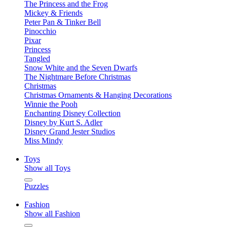
The Princess and the Frog
Mickey & Friends
Peter Pan & Tinker Bell
Pinocchio
Pixar
Princess
Tangled
Snow White and the Seven Dwarfs
The Nightmare Before Christmas
Christmas
Christmas Ornaments & Hanging Decorations
Winnie the Pooh
Enchanting Disney Collection
Disney by Kurt S. Adler
Disney Grand Jester Studios
Miss Mindy
Toys
Show all Toys
Puzzles
Fashion
Show all Fashion