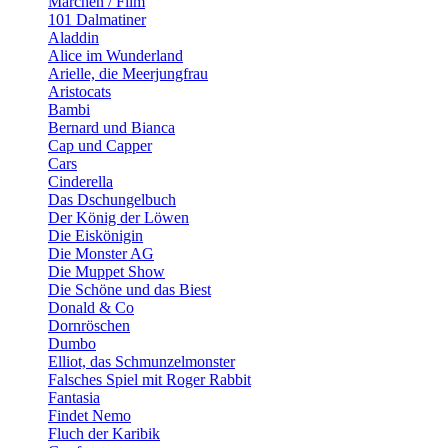
Märchen / Film
101 Dalmatiner
Aladdin
Alice im Wunderland
Arielle, die Meerjungfrau
Aristocats
Bambi
Bernard und Bianca
Cap und Capper
Cars
Cinderella
Das Dschungelbuch
Der König der Löwen
Die Eiskönigin
Die Monster AG
Die Muppet Show
Die Schöne und das Biest
Donald & Co
Dornröschen
Dumbo
Elliot, das Schmunzelmonster
Falsches Spiel mit Roger Rabbit
Fantasia
Findet Nemo
Fluch der Karibik