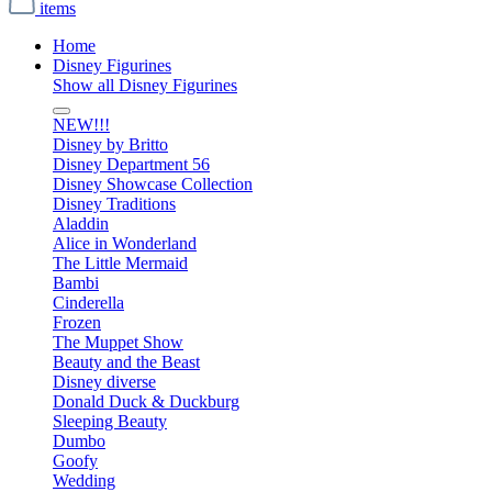
items
Home
Disney Figurines
Show all Disney Figurines
NEW!!!
Disney by Britto
Disney Department 56
Disney Showcase Collection
Disney Traditions
Aladdin
Alice in Wonderland
The Little Mermaid
Bambi
Cinderella
Frozen
The Muppet Show
Beauty and the Beast
Disney diverse
Donald Duck & Duckburg
Sleeping Beauty
Dumbo
Goofy
Wedding