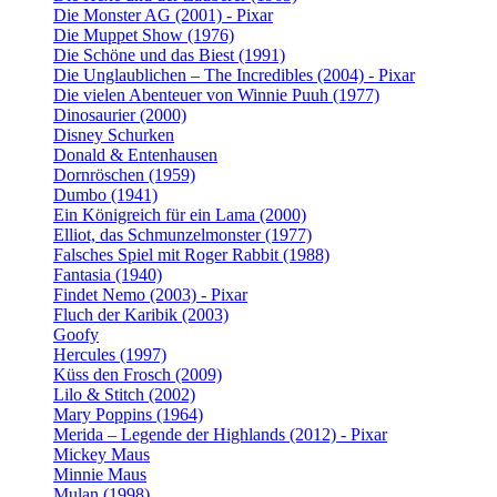
Die Monster AG (2001) - Pixar
Die Muppet Show (1976)
Die Schöne und das Biest (1991)
Die Unglaublichen – The Incredibles (2004) - Pixar
Die vielen Abenteuer von Winnie Puuh (1977)
Dinosaurier (2000)
Disney Schurken
Donald & Entenhausen
Dornröschen (1959)
Dumbo (1941)
Ein Königreich für ein Lama (2000)
Elliot, das Schmunzelmonster (1977)
Falsches Spiel mit Roger Rabbit (1988)
Fantasia (1940)
Findet Nemo (2003) - Pixar
Fluch der Karibik (2003)
Goofy
Hercules (1997)
Küss den Frosch (2009)
Lilo & Stitch (2002)
Mary Poppins (1964)
Merida – Legende der Highlands (2012) - Pixar
Mickey Maus
Minnie Maus
Mulan (1998)