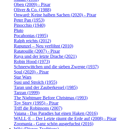
Oben (2009) - Pixar
Oliver & Co. (1988)
Onward: Keine halben Sachen (2020) - Pixar
Peter Pan (1953)
Pinocchio (1940)
Pluto
Pocahontas (1995)
Ralph reichts (2012)
Rapunzel – Neu verföhnt (2010)
Ratatouille (2007) - Pixar
Raya und der letzte Drache (2021)
Robin Hood (1973)
Schneewittchen und die sieben Zwerge (1937)
Soul (2020) - Pixar
Star Wars
Susi und Strolch (1955)
Taran und der Zauberkessel (1985)
Tarzan (1999)
The Nightmare Before Christmas (1993)
Toy Story (1995) - Pixar
Triff die Robinsons (2007)
Vaiana - Das Paradies hat einen Haken (2016)
WALL·E – Der Letzte räumt die Erde auf (2008) - Pixar
Zoomania - Ganz schön ausgefuchst (2016)
Wiki (Disney Traditions)