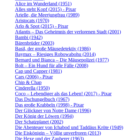
Alice im Wunderland (1951)
Alles steht Kopf (2015) - Pixar
Arielle, die Meerjungfrau (1989)
Aristocats (1970)
Arlo & Spot (2015) - Pixar
Atlantis – Das Geheimnis der verlorenen Stadt (2001)
Bambi (1942)
Bärenbrüder (2003)
Basil, der große Mäusedetektiv (1986)
Baymax – Riesiges Robowabohu (2014)
Bernard und Bianca – Die Mäusepolizei (1977)
Bolt – Ein Hund für alle Fälle (2008)
Cap und Capper (1981)
Cars (2006) - Pixar
Chip & Chap
Cinderella (1950)
Coco – Lebendiger als das Leben! (2017) - Pixar
Das Dschungelbuch (1967)
Das große Krabbeln (1998) - Pixar
Der Glöckner von Notre Dame (1996)
Der König der Löwen (1994)
Der Schatzplanet (2002)
Die Abenteuer von Ichabod und Taddäus Kröte (1949)
Die Eiskönigin – Völlig unverfroren (2013)
Die Hexe und der Zauberer (1963)