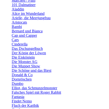
Märchen / Film
101 Dalmatiner
Aladdin
Alice im Wunderland
Arielle, die Meerjungfrau
Aristocats
Bambi
Bernard und Bianca
Cap und Capper
Cars
Cinderella
Das Dschungelbuch
Der König der Löwen
Die Eiskönigin
Die Monster AG
Die Muppet Show
Die Schöne und das Biest
Donald & Co
Dornröschen
Dumbo
Elliot, das Schmunzelmonster
Falsches Spiel mit Roger Rabbit
Fantasia
Findet Nemo
Fluch der Karibik