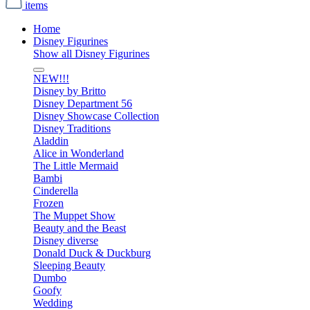
items
Home
Disney Figurines
Show all Disney Figurines
NEW!!!
Disney by Britto
Disney Department 56
Disney Showcase Collection
Disney Traditions
Aladdin
Alice in Wonderland
The Little Mermaid
Bambi
Cinderella
Frozen
The Muppet Show
Beauty and the Beast
Disney diverse
Donald Duck & Duckburg
Sleeping Beauty
Dumbo
Goofy
Wedding