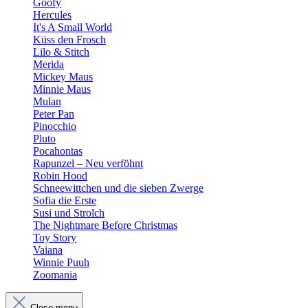
Goofy
Hercules
It's A Small World
Küss den Frosch
Lilo & Stitch
Merida
Mickey Maus
Minnie Maus
Mulan
Peter Pan
Pinocchio
Pluto
Pocahontas
Rapunzel – Neu verföhnt
Robin Hood
Schneewittchen und die sieben Zwerge
Sofia die Erste
Susi und Strolch
The Nightmare Before Christmas
Toy Story
Vaiana
Winnie Puuh
Zoomania
Close menu