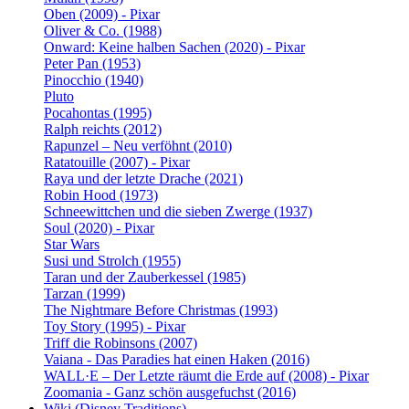
Oben (2009) - Pixar
Oliver & Co. (1988)
Onward: Keine halben Sachen (2020) - Pixar
Peter Pan (1953)
Pinocchio (1940)
Pluto
Pocahontas (1995)
Ralph reichts (2012)
Rapunzel – Neu verföhnt (2010)
Ratatouille (2007) - Pixar
Raya und der letzte Drache (2021)
Robin Hood (1973)
Schneewittchen und die sieben Zwerge (1937)
Soul (2020) - Pixar
Star Wars
Susi und Strolch (1955)
Taran und der Zauberkessel (1985)
Tarzan (1999)
The Nightmare Before Christmas (1993)
Toy Story (1995) - Pixar
Triff die Robinsons (2007)
Vaiana - Das Paradies hat einen Haken (2016)
WALL·E – Der Letzte räumt die Erde auf (2008) - Pixar
Zoomania - Ganz schön ausgefuchst (2016)
Wiki (Disney Traditions)