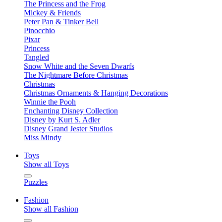
The Princess and the Frog
Mickey & Friends
Peter Pan & Tinker Bell
Pinocchio
Pixar
Princess
Tangled
Snow White and the Seven Dwarfs
The Nightmare Before Christmas
Christmas
Christmas Ornaments & Hanging Decorations
Winnie the Pooh
Enchanting Disney Collection
Disney by Kurt S. Adler
Disney Grand Jester Studios
Miss Mindy
Toys
Show all Toys
Puzzles
Fashion
Show all Fashion