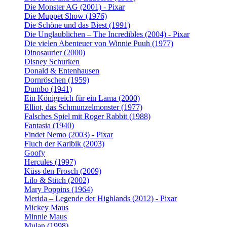
Die Monster AG (2001) - Pixar
Die Muppet Show (1976)
Die Schöne und das Biest (1991)
Die Unglaublichen – The Incredibles (2004) - Pixar
Die vielen Abenteuer von Winnie Puuh (1977)
Dinosaurier (2000)
Disney Schurken
Donald & Entenhausen
Dornröschen (1959)
Dumbo (1941)
Ein Königreich für ein Lama (2000)
Elliot, das Schmunzelmonster (1977)
Falsches Spiel mit Roger Rabbit (1988)
Fantasia (1940)
Findet Nemo (2003) - Pixar
Fluch der Karibik (2003)
Goofy
Hercules (1997)
Küss den Frosch (2009)
Lilo & Stitch (2002)
Mary Poppins (1964)
Merida – Legende der Highlands (2012) - Pixar
Mickey Maus
Minnie Maus
Mulan (1998)