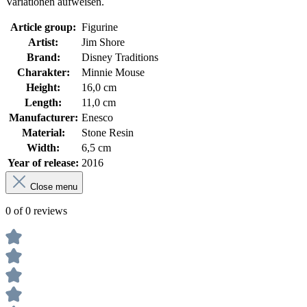
Variationen aufweisen.
Article group:
Figurine
Artist:
Jim Shore
Brand:
Disney Traditions
Charakter:
Minnie Mouse
Height:
16,0 cm
Length:
11,0 cm
Manufacturer:
Enesco
Material:
Stone Resin
Width:
6,5 cm
Year of release:
2016
Close menu
0 of 0 reviews